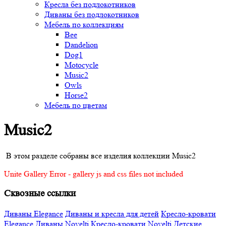
Кресла без подлокотников
Диваны без подлокотников
Мебель по коллекциям
Bee
Dandelion
Dog1
Motocycle
Music2
Owls
Horse2
Мебель по цветам
Music2
В этом разделе собраны все изделия коллекции Music2
Unite Gallery Error - gallery js and css files not included
Сквозные ссылки
Диваны Elegance
Диваны и кресла для детей
Кресло-кровати
Elegance
Диваны Novelti
Кресло-кровати Novelti
Детские