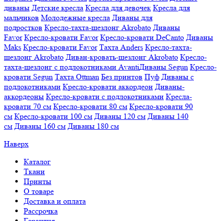
диваны
Детские кресла
Кресла для девочек
Кресла для
мальчиков
Молодежные кресла
Диваны для
подростков
Кресло-тахта-шезлонг Akrobato
Диваны
Favor
Кресло-кровати Favor
Кресло-кровати DeCanto
Диваны
Maks
Кресло-кровати Favor
Тахта Anders
Кресло-тахта-
шезлонг Akrobato
Диван-кровать-шезлонг Akrobato
Кресло-
тахта-шезлонг с подлокотниками Avanti
Диваны Segun
Кресло-
кровати Segun
Тахта Ottman
Без принтов
Пуф
Диваны с
подлокотниками
Кресло-кровати аккордеон
Диваны-
аккордеоны
Кресло-кровати с подлокотниками
Кресла-
кровати 70 см
Кресло-кровати 80 см
Кресло-кровати 90
см
Кресло-кровати 100 см
Диваны 120 см
Диваны 140
см
Диваны 160 см
Диваны 180 см
Наверх
Каталог
Ткани
Принты
О товаре
Доставка и оплата
Рассрочка
Гарантия