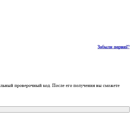
Забыли пароль?
Забыли логин?
иальный проверочный код. После его получения вы сможете