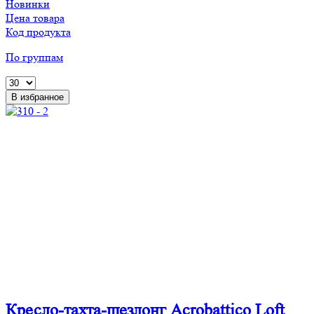
Новинки
Цена товара
Код продукта
По группам
В избранное
Кресло-тахта-шезлонг Acrobattico Loft