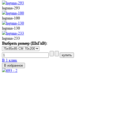
laguna-293
laguna-100
laguna-130
laguna-233
Выбрать размер (ШхГхВ):
В 1 клик
В избранное