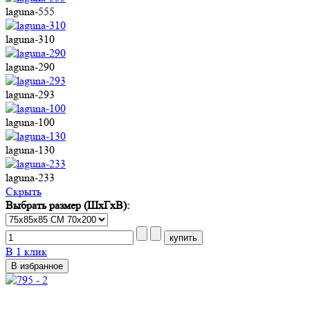
laguna-555
laguna-310
laguna-290
laguna-293
laguna-100
laguna-130
laguna-233
Cкрыть
Выбрать размер (ШхГхВ):
В 1 клик
В избранное