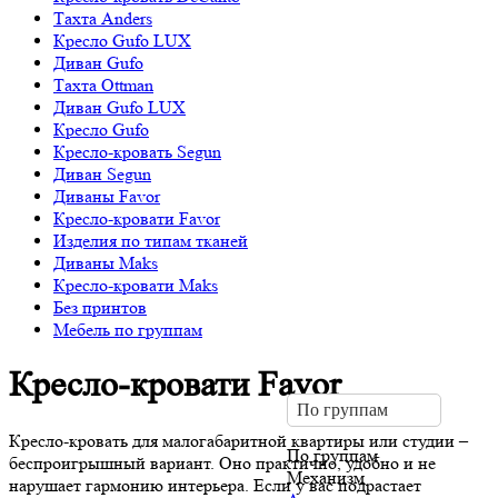
Тахта Anders
Кресло Gufo LUX
Диван Gufo
Тахта Ottman
Диван Gufo LUX
Кресло Gufo
Кресло-кровать Segun
Диван Segun
Диваны Favor
Кресло-кровати Favor
Изделия по типам тканей
Диваны Maks
Кресло-кровати Maks
Без принтов
Мебель по группам
Кресло-кровати Favor
По группам
Кресло-кровать для малогабаритной квартиры или студии –
По группам
беспроигрышный вариант. Оно практично, удобно и не
Механизм
нарушает гармонию интерьера. Если у вас подрастает