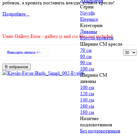
Аккордеон
ребенок, а кровать поставить некуда, купите кресло!
Серии
Novelti
Подробнее...
Elegance
Категории
Диваны
Unite Gallery Error - gallery js and css files not included
Кресла-кровати
Ширина СМ кресла
70 см
Выводить сначала +/-
80 см
90 см
В избранное
100 см
Ширина СМ
диваны
100 см
120 см
140 см
160 см
180 см
Наличие
подлокотников
Без подлокотников