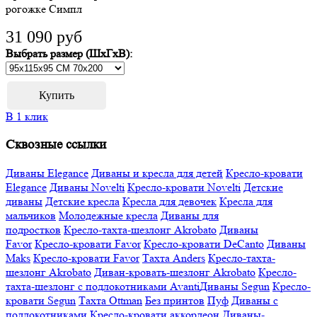
рогожке Симпл
31 090 руб
Выбрать размер (ШхГхВ):
В 1 клик
Сквозные ссылки
Диваны Elegance
Диваны и кресла для детей
Кресло-кровати
Elegance
Диваны Novelti
Кресло-кровати Novelti
Детские
диваны
Детские кресла
Кресла для девочек
Кресла для
мальчиков
Молодежные кресла
Диваны для
подростков
Кресло-тахта-шезлонг Akrobato
Диваны
Favor
Кресло-кровати Favor
Кресло-кровати DeCanto
Диваны
Maks
Кресло-кровати Favor
Тахта Anders
Кресло-тахта-
шезлонг Akrobato
Диван-кровать-шезлонг Akrobato
Кресло-
тахта-шезлонг с подлокотниками Avanti
Диваны Segun
Кресло-
кровати Segun
Тахта Ottman
Без принтов
Пуф
Диваны с
подлокотниками
Кресло-кровати аккордеон
Диваны-