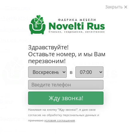
Закрыть
+
7 (499) 322-80-81
info@mebelnovelti.ru
Заказать звонок
Здравствуйте!
Оставьте номер, и мы Вам
перезвоним!
в
Жду звонка!
Войти
Нажимая на кнопку "
Жду звонка!
", я даю свое
согласие на обработку персональных данных и
Введите логин и пароль
принимаю
условия соглашения