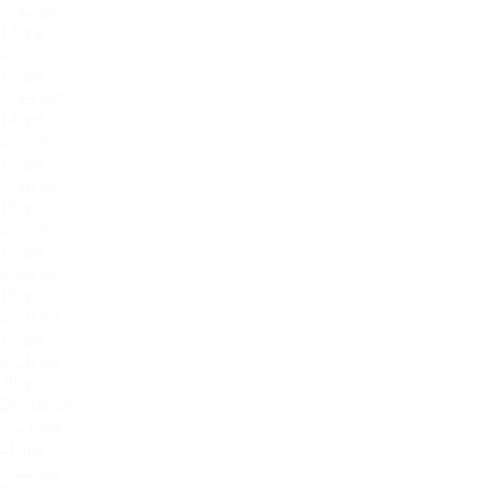
12.jpg
13.jpg
14.jpg
15.jpg
16.jpg
17.jpg
18.jpg
19.jpg
20.jpg
Все цвета
21.jpg
22.jpg