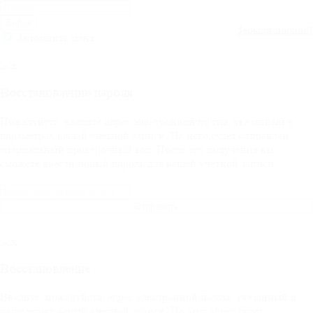
Войти
Забыли пароль?
Забыли логин?
Запомнить меня
Восстановление пароля
Пожалуйста, введите адрес электронной почты, указанный в
параметрах вашей учётной записи. На него будет отправлен
специальный проверочный код. После его получения вы
сможете ввести новый пароль для вашей учётной записи.
Отправить
Восстановление
Введите, пожалуйста, адрес электронной почты, указанный в
параметрах вашей учётной записи. На этот адрес будет