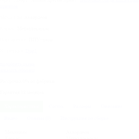
принтов
Аккордеон
Механизм:
Металлокаркас
Каркас:
ППУ+латы
Наполнение:
Dog1
Коллекция:
подобрать ткань
заказать образец
Рассрочка
0%
от фабрики
Гарантия
18
месяцев
Характеристики
Состав
Размеры
Описание
Видео
Отзывы (0)
Инструкция по сборке
Механизм
Аккордеон
Каркас
Металлокаркас