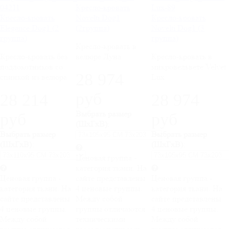
Кресло-кровать
Кресло-кровать
Novelti Dog1
Кресло-кровать
Elegance Dog1 (2
(2группа)
Novelti Dog1 (3
группа)
группа)
Кресло-кровать в
Кресло-кровать без
велюре Луна
Кресло-кровать в
подлокотников со
микровельвете Velvet
28 974
спинкой из велюра
Lux
руб
28 214
28 974
Выбрать размер
руб
руб
(ШхГхВ):
Выбрать размер
Выбрать размер
(ШхГхВ):
(ШхГхВ):
Ценовая группа -
категория ткани. На
Ценовая группа -
сайте представлены
Ценовая группа -
категория ткани. На
4 ценовые группы.
категория ткани. На
сайте представлены
Между собой
сайте представлены
4 ценовые группы.
группы отличаются
4 ценовые группы.
Между собой
техническими
Между собой