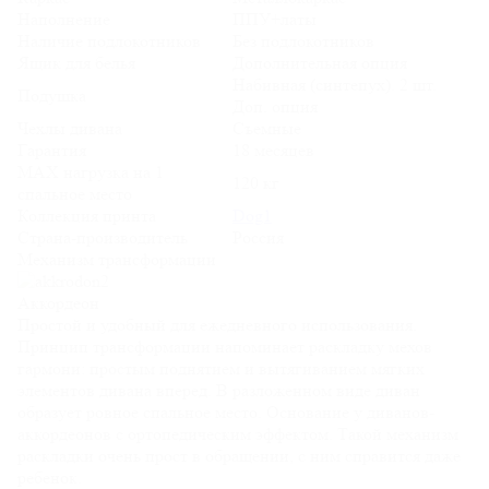
Наполнение
ППУ+латы
Наличие подлокотников
Без подлокотников
Ящик для белья
Дополнительная опция
Набивная (синтепух). 2 шт.
Подушка
Доп. опция
Чехлы дивана
Съемные
Гарантия
18 месяцев
MAX нагрузка на 1
120 кг
спальное место
Коллекция принта
Dog1
Страна-производитель
Россия
Механизм трансформации
Аккордеон
Простой и удобный для ежедневного использования.
Принцип трансформации напоминает раскладку мехов
гармони: простым поднятием и вытягиванием мягких
элементов дивана вперед. В разложенном виде диван
образует ровное спальное место. Основание у диванов-
аккордеонов с ортопедическим эффектом. Такой механизм
раскладки очень прост в обращении, с ним справится даже
ребенок.