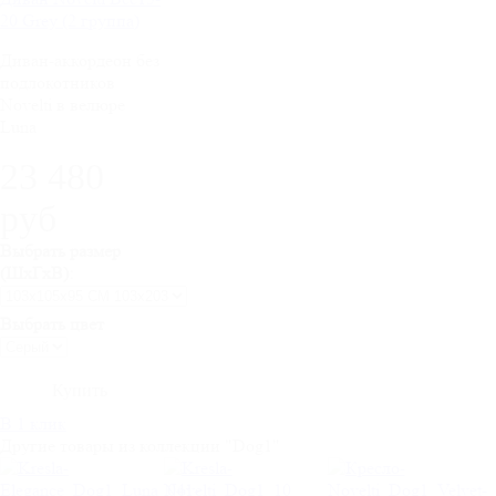
20 Grey (2 группа)
Диван-аккордеон без
подлокотников
Novelti в велюре
Luna
23 480
руб
Выбрать размер
(ШхГхВ):
Выбрать цвет
В 1 клик
Другие товары из коллекции "Dog1"