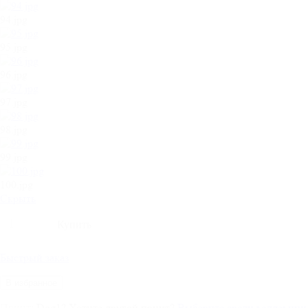
94.jpg
95.jpg
96.jpg
97.jpg
98.jpg
99.jpg
100.jpg
Cкрыть
Быстрый заказ
В избранное
Dog1
?
Хотите другой принт?
Выберите среди коллекции
Принт: