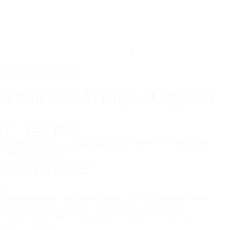
Unite Gallery Error - gallery js and css files not included
Фото наших клиентов
Диван Novelti Dog1 (3 группа)
37 326 руб
Рассрочка 0-0-6! за
сумма
р/мес
?
Подробнее об условиях на
странице рассрочка
Выбрать размер (ШхГхВ):
Ценовая группа - категория ткани. На сайте представлены 4
ценовые группы. Между собой группы отличаются
техническими характеристиками ткани и стоимостью.
Ткань:
3 группа