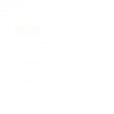
Луна
Луна
101.jpg
102.jpg
В избранное
Быстрый заказ
Dog1
?
Принт:
Аккордеон
Механизм:
Металлокаркас
Каркас:
ППУ+латы
Наполнение:
Dog1
Коллекция: