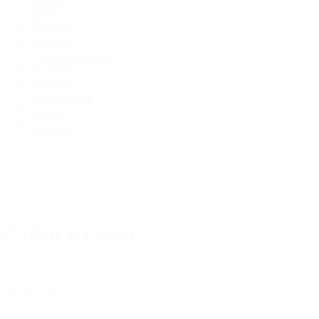
Ткани
Принты
О товаре
Доставка и оплата
Рассрочка
Гарантия
Фотогалерея
Акции
Контакты
+
7 (499) 322-80-81
info@mebelnovelti.ru
Заказать звонок