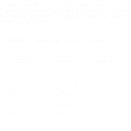
разложенном виде диван образует ровное спальное место.
Основание у диванов-аккордеонов с ортопедическим эффектом.
Такой механизм раскладки очень прост в обращении, с ним
справится даже ребенок.
Технические характеристики (размеры в см):
Общий размер
Габариты СМ
Глубина
Вы
(ШхГхВ)
(ШхД)
сиденья
103 х 105 х 95
103 х 203
63
120 х 105 х 95
120 х 203
63
140 х 105 х 95
140 х 203
63
160 х 105 х 95
160 х 203
63
180 х 105 х 95
180 х 203
63