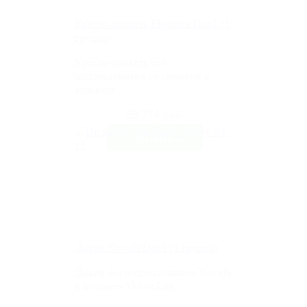
Кресло-кровать Elegance Dog1 (3
группа)
Кресло-кровать без
подлокотников со спинкой в
вельвете
29 774 руб
Диван Novelti Dog1 (3 группа)
Диван без подлокотников Novelti
в вельвете Velvet Lux