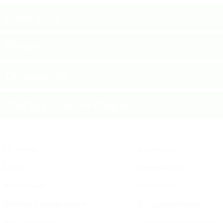
Описание
Видео
Отзывы (0)
Инструкция по сборке
Механизм
Аккордеон
Каркас
Металлокаркас
Наполнение
ППУ+латы
Наличие подлокотников
Без подлокотников
Ящик для белья
Дополнительная опция