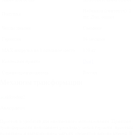
Набивная (синтепух). 2
Подушка
шт. Доп. опция
Чехлы дивана
Съемные
Гарантия
18 месяцев
MAX нагрузка на 1 спальное место
120 кг
Коллекция принта
Dog1
Страна-производитель
Россия
Механизм трансформации
Аккордеон
Простой и удобный для ежедневного использования. Принцип
трансформации напоминает раскладку мехов гармони: простым
поднятием и вытягиванием мягких элементов дивана вперед. В