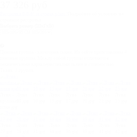
37 326 руб
Рассрочка 0-0-6! за
сумма
р/мес
?
Подробнее об условиях на
странице рассрочка
Выбрать размер (ШхГхВ):
Ценовая группа - категория ткани. На сайте представлены 4
ценовые группы. Между собой группы отличаются
техническими характеристиками ткани и стоимостью.
Ткань:
2 группа
Луна -
Луна
Луна
Луна
Луна
Луна
Луна
Луна
крупный
08.jpg
10.jpg
15.jpg
17.jpg
20.jpg
22.jpg
25.jpg
план.jpg
Луна
Луна
Луна
Луна
Луна
Луна
Луна
Луна
27.jpg
28.jpg
31.jpg
34.jpg
36.jpg
39.jpg
41.jpg
42.jpg