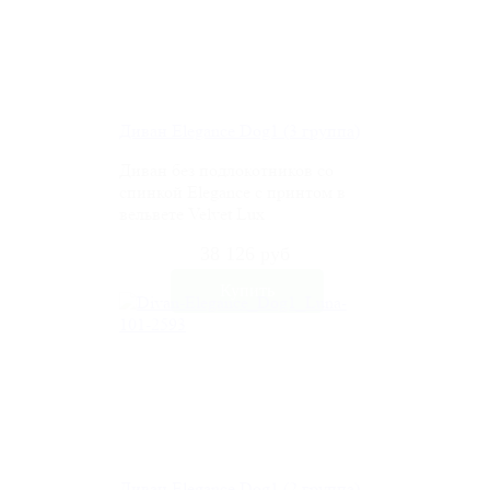
Диван Elegance Dog1 (3 группа)
Диван без подлокотников со
спинкой Elegance c принтом в
вельвете Velvet Lux
38 126 руб
Диван Elegance Dog1 (2 группа)