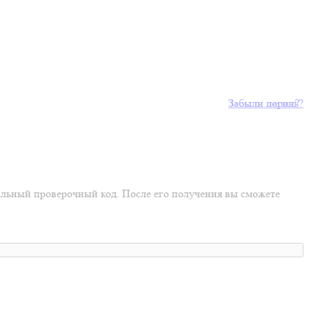
Забыли пароль?
Забыли логин?
иальный проверочный код. После его получения вы сможете