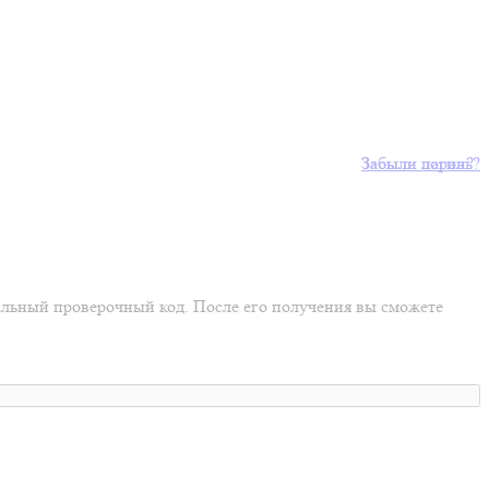
Забыли пароль?
Забыли логин?
иальный проверочный код. После его получения вы сможете