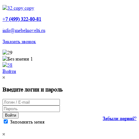
Закрыть
+
7 (499) 322-80-81
info@mebelnovelti.ru
Заказать звонок
Здравствуйте!
Оставьте номер, и мы Вам
перезвоним!
Войти
в
Введите логин и пароль
Жду звонка!
Нажимая на кнопку "
Жду звонка!
", я даю свое
Войти
Забыли пароль?
Забыли логин?
согласие на обработку персональных данных и
Запомнить меня
принимаю
условия соглашения