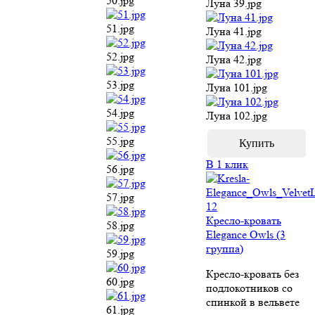
55.jpg
В 1 клик
56.jpg
57.jpg
Кресло-кровать
Elegance Owls (3
58.jpg
группа)
59.jpg
Кресло-кровать без
подлокотников со
60.jpg
спинкой в вельвете
61.jpg
29 774
62.jpg
руб
63.jpg
Выбрать размер
(ШхГхВ):
64.jpg
65.jpg
Ценовая группа -
категория ткани. На
66.jpg