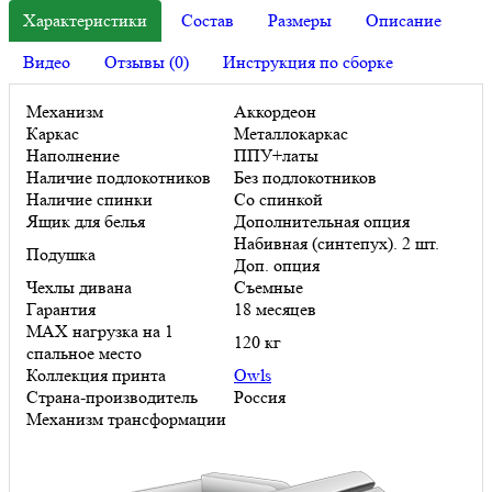
Характеристики
Состав
Размеры
Описание
Видео
Отзывы (0)
Инструкция по сборке
Механизм
Аккордеон
Каркас
Металлокаркас
Наполнение
ППУ+латы
Наличие подлокотников
Без подлокотников
Наличие спинки
Со спинкой
Ящик для белья
Дополнительная опция
Набивная (синтепух). 2 шт.
Подушка
Доп. опция
Чехлы дивана
Съемные
Гарантия
18 месяцев
MAX нагрузка на 1
120 кг
спальное место
Коллекция принта
Owls
Страна-производитель
Россия
Механизм трансформации