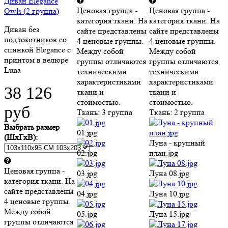
38 126
ткани и стоимостью.
ткани и стоимостью.
Ткань:
3 группа
Ткань:
2 группа
руб
01.jpg
Выбрать размер
Луна - крупный
(ШхГхВ):
02.jpg
план.jpg
03.jpg
Луна 08.jpg
Ценовая группа -
категория ткани. На
04.jpg
Луна 10.jpg
сайте представлены
4 ценовые группы.
05.jpg
Луна 15.jpg
Между собой
группы отличаются
06.jpg
Луна 17.jpg
техническими
характеристиками
07.jpg
Луна 20.jpg
ткани и стоимостью.
Ткань:
2 группа
08.jpg
Луна 22.jpg
09.jpg
Луна 25.jpg
Луна - крупный
план.jpg
10.jpg
Луна 27.jpg