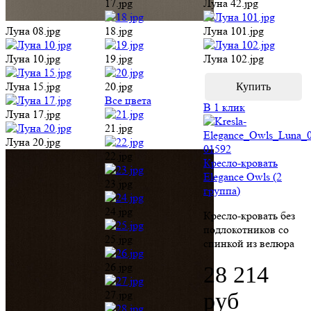
Луна 20.jpg
22.jpg
Кресло-кровать
Elegance Owls (2
23.jpg
группа)
24.jpg
Кресло-кровать без
подлокотников со
25.jpg
спинкой из велюра
26.jpg
28 214
руб
27.jpg
Выбрать размер
28.jpg
(ШхГхВ):
29.jpg
Луна 22.jpg
30.jpg
Ценовая группа -
категория ткани. На
Луна 25.jpg
31.jpg
сайте представлены
4 ценовые группы.
Луна 27.jpg
32.jpg
Между собой