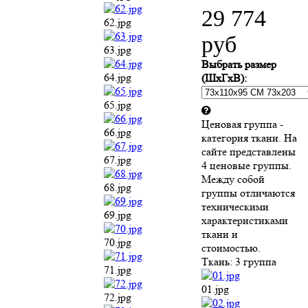
сайте представлены
4 ценовые группы.
67.jpg
Между собой
группы отличаются
68.jpg
техническими
характеристиками
69.jpg
ткани и стоимостью.
Ткань:
3 группа
70.jpg
01.jpg
71.jpg
02.jpg
72.jpg
03.jpg
73.jpg
04.jpg
74.jpg
05.jpg
75.jpg
06.jpg
76.jpg
07.jpg
77.jpg