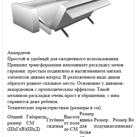
Аккордеон
Простой и удобный для ежедневного использования.
Принцип трансформации напоминает раскладку мехов
гармони: простым поднятием и вытягиванием мягких
элементов дивана вперед. В разложенном виде диван
образует ровное спальное место. Основание у диванов-
аккордеонов с ортопедическим эффектом. Такой механизм
раскладки очень прост в обращении, с ним справится даже
ребенок.
Технические характеристики (размеры в см):
Размер
Общий
Габариты
Высота
Глубина
ящика
Размер
Размер
Вес,
размер
СМ
от пола
сиденья
для
подушки
спинки
кг
(ШхГхВ)
(ШхД)
до СМ
белья