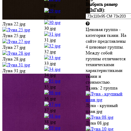
группы отличаются
Луна 28.jpg
33.jpg
техническими
характеристиками
Луна 31.jpg
34.jpg
ткани и стоимостью.
Ткань:
2 группа
35.jpg
36.jpg
Луна - крупный
план.jpg
37.jpg
Луна 08.jpg
38.jpg
Луна 10.jpg
39.jpg
Луна 15.jpg
40.jpg
Луна 17.jpg
41.jpg
Луна 20.jpg
Луна 34.jpg
42.jpg
Луна 22.jpg
Луна 36.jpg
43.jpg
Луна 25.jpg