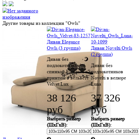
Диван без
подлокотников со
Диван без
спинкой Elegance c
подлокотников
принтом в вельвете
Novelti в велюре
Velvet Lux
Luna
38 126
37 326
руб
руб
Выбрать размер
Выбрать размер
(ШхГхВ):
(ШхГхВ):
Диван Elegance Owls
Ценовая группа -
Ценовая группа -
(2 группа)
категория ткани. На
категория ткани. На
Диван без
сайте представлены
сайте представлены
подлокотников со
4 ценовые группы.
4 ценовые группы.
спинкой Elegance c
Между собой
Между собой
принтом в велюре
группы отличаются
группы отличаются
Luna
техническими
техническими
характеристиками
характеристиками