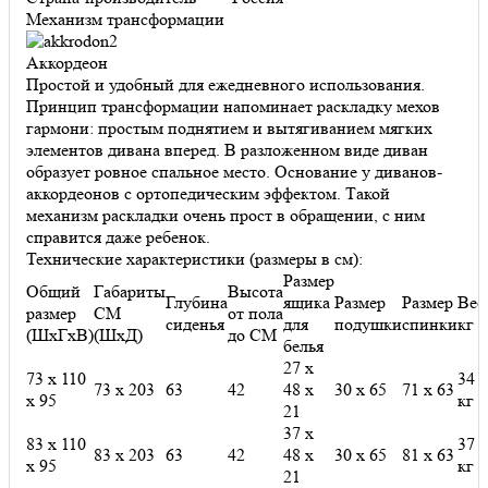
Механизм трансформации
Аккордеон
Простой и удобный для ежедневного использования.
Принцип трансформации напоминает раскладку мехов
гармони: простым поднятием и вытягиванием мягких
элементов дивана вперед. В разложенном виде диван
образует ровное спальное место. Основание у диванов-
аккордеонов с ортопедическим эффектом. Такой
механизм раскладки очень прост в обращении, с ним
справится даже ребенок.
Технические характеристики (размеры в см):
Размер
Общий
Габариты
Высота
Глубина
ящика
Размер
Размер
Вес
размер
СМ
от пола
сиденья
для
подушки
спинки
кг
(ШхГхВ)
(ШхД)
до СМ
белья
27 х
73 х 110
34
73 х 203
63
42
48 х
30 х 65
71 х 63
х 95
кг
21
37 х
83 х 110
37
83 х 203
63
42
48 х
30 х 65
81 х 63
х 95
кг
21