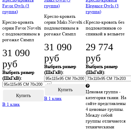
Favor Owls (3
группа)
Elegance Owls (3
группа)
группа)
Кресло-кровать
Кресло-кровать
серии Maks Novelti с
Кресло-кровать без
серии Favor Novelti
подлокотником в
подлокотников со
с подлокотником в
рогожке Симпл
спинкой в вельвете
рогожке Симпл
31 090
29 774
31 090
руб
руб
руб
Выбрать размер
Выбрать размер
Выбрать размер
(ШхГхВ):
(ШхГхВ):
(ШхГхВ):
Ценовая группа -
категория ткани. На
В 1 клик
сайте представлены
В 1 клик
4 ценовые группы.
Между собой
группы отличаются
техническими