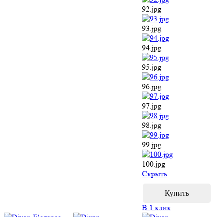
92.jpg
93.jpg
94.jpg
95.jpg
96.jpg
97.jpg
98.jpg
99.jpg
100.jpg
Cкрыть
В 1 клик