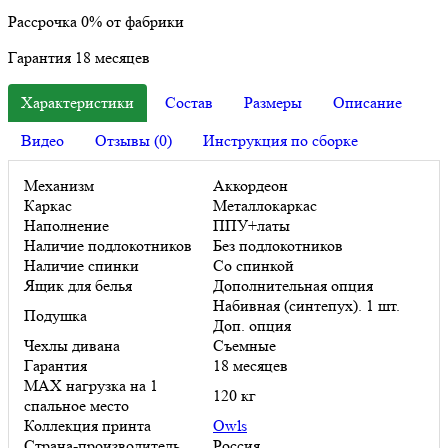
Рассрочка
0%
от фабрики
Гарантия
18
месяцев
Характеристики
Состав
Размеры
Описание
Видео
Отзывы (0)
Инструкция по сборке
Механизм
Аккордеон
Каркас
Металлокаркас
Наполнение
ППУ+латы
Наличие подлокотников
Без подлокотников
Наличие спинки
Со спинкой
Ящик для белья
Дополнительная опция
Набивная (синтепух). 1 шт.
Подушка
Доп. опция
Чехлы дивана
Съемные
Гарантия
18 месяцев
MAX нагрузка на 1
120 кг
спальное место
Коллекция принта
Owls
Страна-производитель
Россия