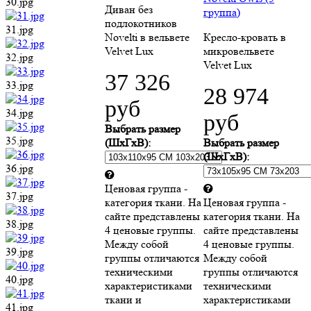
30.jpg
Диван без
группа)
подлокотников
31.jpg
Novelti в вельвете
Кресло-кровать в
Velvet Lux
микровельвете
32.jpg
Velvet Lux
37 326
33.jpg
28 974
руб
34.jpg
руб
Выбрать размер
35.jpg
(ШхГхВ):
Выбрать размер
(ШхГхВ):
36.jpg
Ценовая группа -
37.jpg
категория ткани. На
Ценовая группа -
сайте представлены
категория ткани. На
38.jpg
4 ценовые группы.
сайте представлены
Между собой
4 ценовые группы.
39.jpg
группы отличаются
Между собой
техническими
группы отличаются
40.jpg
характеристиками
техническими
ткани и
характеристиками
41.jpg