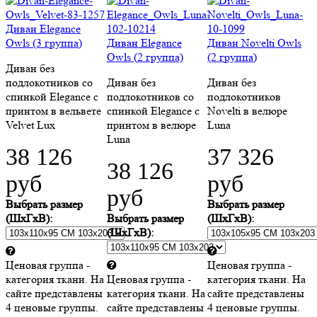
Диван Elegance
Owls (3 группа)
Диван Elegance
Диван Novelti Owls
Owls (2 группа)
(2 группа)
Диван без
подлокотников со
Диван без
Диван без
спинкой Elegance c
подлокотников со
подлокотников
принтом в вельвете
спинкой Elegance c
Novelti в велюре
Velvet Lux
принтом в велюре
Luna
Luna
38 126
37 326
38 126
руб
руб
руб
Выбрать размер
Выбрать размер
(ШхГхВ):
Выбрать размер
(ШхГхВ):
(ШхГхВ):
Ценовая группа -
Ценовая группа -
категория ткани. На
Ценовая группа -
категория ткани. На
сайте представлены
категория ткани. На
сайте представлены
4 ценовые группы.
сайте представлены
4 ценовые группы.