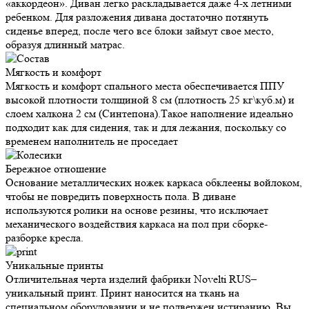
«аккордеон». Диван легко раскладывается даже 4-х летними
ребенком. Для разложения дивана достаточно потянуть
сиденье вперед, после чего все блоки займут свое место,
образуя длинный матрас.
Мягкость и
комфорт
Мягкость и комфорт спального места обеспечивается ППУ
высокой плотности толщиной 8 см (плотность 25 кг\куб.м) и
слоем халкона 2 см (Синтепона).Такое наполнение идеально
подходит как для сидения, так и для лежания, поскольку со
временем наполнитель не проседает
Бережное
отношение
Основание металлических ножек каркаса обклеены войлоком,
чтобы не повредить поверхность пола. В диване
используются ролики на основе резины, что исключает
механического воздействия каркаса на пол при сборке-
разборке кресла.
Уникальные
принты
Отличительная черта изделий фабрики Novelti RUS–
уникальный принт. Принт наносится на ткань на
специальном оборудовании и не подвержен истиранию. Вы