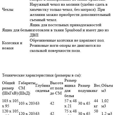
Наружный чехол на молнии (удобно сдать в
Чехлы
химчистку только чехол, без матраса). При
желании можно приобрести дополнительный
съемный чехол.
Ящик для постельных принадлежностей
Ящик для белья
изготовлен в ткани Spunbond и имеет дно из
ДВП
Обрезиненные колёсики не царапают пол.
Колесики и
Резиновые ноги-опоры не двигаются по
ножки
скользкой поверхности пола.
Технические характеристики (размеры в см):
Размер
Общий
Габариты
Высота
Глубина
ящика
Размер
Вес,
Объем
размер
СМ
от пола
сиденья
для
подушки
кг
м3
(ШхГхВ)
(ШхД)
до СМ
белья
103 х 105
57 х 48
44
1,02
103 х 203
63
42
30 х 65
х 95
х 21
кг
м3
120 х 105
75 х 48
50
120 х 203
63
42
30 х 65
1,2 м3