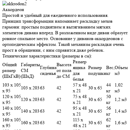
Аккордеон
Простой и удобный для ежедневного использования.
Принцип трансформации напоминает раскладку мехов
гармони: простым поднятием и вытягиванием мягких
элементов дивана вперед. В разложенном виде диван образует
ровное спальное место. Основание у диванов-аккордеонов с
ортопедическим эффектом. Такой механизм раскладки очень
прост в обращении, с ним справится даже ребенок.
Технические характеристики (размеры в см):
Размер
Общий
Габариты
Высота
Глубина
ящика
Размер
Вес,
Объем
размер
СМ
от пола
сиденья
для
подушки
кг
м3
(ШхГхВ)
(ШхД)
до СМ
белья
103 х 105
57 х 48
44
1,02
103 х 203
63
42
30 х 65
х 95
х 21
кг
м3
120 х 105
75 х 48
50
120 х 203
63
42
30 х 65
1,2 м3
х 95
х 21
кг
140 х 105
95 х 48
56
140 х 203
63
42
30 х 65
1,4 м3
х 95
х 21
кг
160 х 105
115 х
62
160 х 203
63
42
30 х 65
1,6 м3
х 95
48 х 21
кг