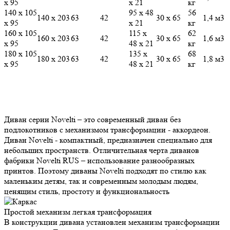
х 95
х 21
кг
140 х 105
95 х 48
56
140 х 203
63
42
30 х 65
1,4 м3
х 95
х 21
кг
160 х 105
115 х
62
160 х 203
63
42
30 х 65
1,6 м3
х 95
48 х 21
кг
180 х 105
135 х
68
180 х 203
63
42
30 х 65
1,8 м3
х 95
48 х 21
кг
Диван серии Novelti – это современный диван без
подлокотников c механизмом трансформации - аккордеон.
Диван Novelti - компактный, предназначен специально для
небольших пространств. Отличительная черта диванов
фабрики Novelti RUS – использование разнообразных
принтов. Поэтому диваны Novelti подходят по стилю как
маленьким детям, так и современным молодым людям,
ценящим стиль, простоту и функциональность
Простой механизм
легкая трансформация
В конструкции дивана установлен механизм трансформации