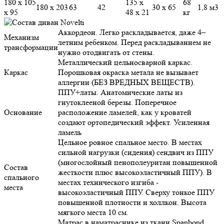
180 х 105
135 х
68
180 х 203
63
42
30 х 65
1,8 м3
х 95
48 х 21
кг
Аккордеон. Легко раскладывается, даже 4–
Механизм
летним ребенком. Перед раскладыванием не
трансформации
нужно отодвигать от стены.
Металлический цельносварной каркас.
Каркас
Порошковая окраска метала не вызывает
аллергии (БЕЗ ВРЕДНЫХ ВЕЩЕСТВ).
ППУ+латы. Анатомические латы из
гнутоклееной березы. Поперечное
Основание
расположение ламелей, как у кроватей
создают ортопедический эффект. Усиленная
ламель
Цельное ровное спальное место. В местах
сильной нагрузки (сидения) сендвич из ППУ
(многослойный пенополеуритан повышенной
Состав
жесткости плюс высокоэластичный ППУ). В
спального
местах технического изгиба -
места
высокоэластичный ППУ. Сверху тонкое ППУ
повышенной плотности и холлкон. Высота
мягкого места 10 см.
Матрас в наматраснике из ткани Spanbond.