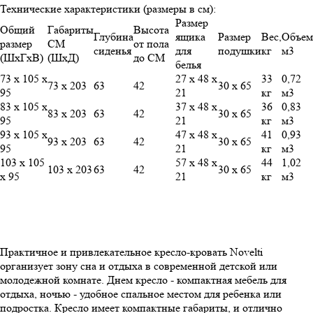
Технические характеристики (размеры в см):
Размер
Общий
Габариты
Высота
Глубина
ящика
Размер
Вес,
Объем
размер
СМ
от пола
сиденья
для
подушки
кг
м3
(ШхГхВ)
(ШхД)
до СМ
белья
73 х 105 х
27 х 48 х
33
0,72
73 х 203
63
42
30 х 65
95
21
кг
м3
83 х 105 х
37 х 48 х
36
0,83
83 х 203
63
42
30 х 65
95
21
кг
м3
93 х 105 х
47 х 48 х
41
0,93
93 х 203
63
42
30 х 65
95
21
кг
м3
103 х 105
57 х 48 х
44
1,02
103 х 203
63
42
30 х 65
х 95
21
кг
м3
Практичное и привлекательное кресло-кровать Novelti
организует зону сна и отдыха в современной детской или
молодежной комнате. Днем кресло - компактная мебель для
отдыха, ночью - удобное спальное местом для ребенка или
подростка. Кресло имеет компактные габариты, и отлично