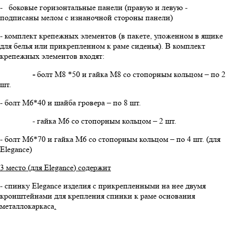
- боковые горизонтальные панели (правую и левую -
подписаны мелом с изнаночной стороны панели)
- комплект крепежных элементов (в пакете, уложенном в ящике
для белья или прикрепленном к раме сиденья). В комплект
крепежных элементов входят:
-
болт М8 *50 и гайка М8 со стопорным кольцом – по 2
шт.
- болт М6*40 и шайба гровера – по 8 шт.
- гайка М6 со стопорным кольцом – 2 шт.
- болт М6*70 и гайка М6 со стопорным кольцом – по 4 шт. (для
Elegance)
3 место (для
Elegance
) содержит
- спинку Elegance изделия с прикрепленными на нее двумя
кронштейнами для крепления спинки к раме основания
металлокаркаса
.