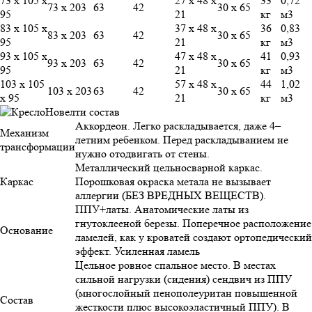
73 х 105 х
27 х 48 х
33
0,72
73 х 203
63
42
30 х 65
95
21
кг
м3
83 х 105 х
37 х 48 х
36
0,83
83 х 203
63
42
30 х 65
95
21
кг
м3
93 х 105 х
47 х 48 х
41
0,93
93 х 203
63
42
30 х 65
95
21
кг
м3
103 х 105
57 х 48 х
44
1,02
103 х 203
63
42
30 х 65
х 95
21
кг
м3
Аккордеон. Легко раскладывается, даже 4–
Механизм
летним ребенком. Перед раскладыванием не
трансформации
нужно отодвигать от стены.
Металлический цельносварной каркас.
Каркас
Порошковая окраска метала не вызывает
аллергии (БЕЗ ВРЕДНЫХ ВЕЩЕСТВ).
ППУ+латы. Анатомические латы из
гнутоклееной березы. Поперечное расположение
Основание
ламелей, как у кроватей создают ортопедический
эффект. Усиленная ламель
Цельное ровное спальное место. В местах
сильной нагрузки (сидения) сендвич из ППУ
(многослойный пенополеуритан повышенной
Состав
жесткости плюс высокоэластичный ППУ). В