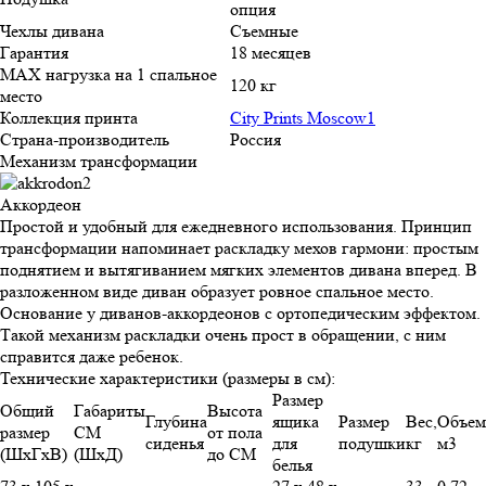
опция
Чехлы дивана
Съемные
Гарантия
18 месяцев
MAX нагрузка на 1 спальное
120 кг
место
Коллекция принта
City Prints Moscow1
Страна-производитель
Россия
Механизм трансформации
Аккордеон
Простой и удобный для ежедневного использования. Принцип
трансформации напоминает раскладку мехов гармони: простым
поднятием и вытягиванием мягких элементов дивана вперед. В
разложенном виде диван образует ровное спальное место.
Основание у диванов-аккордеонов с ортопедическим эффектом.
Такой механизм раскладки очень прост в обращении, с ним
справится даже ребенок.
Технические характеристики (размеры в см):
Размер
Общий
Габариты
Высота
Глубина
ящика
Размер
Вес,
Объем
размер
СМ
от пола
сиденья
для
подушки
кг
м3
(ШхГхВ)
(ШхД)
до СМ
белья