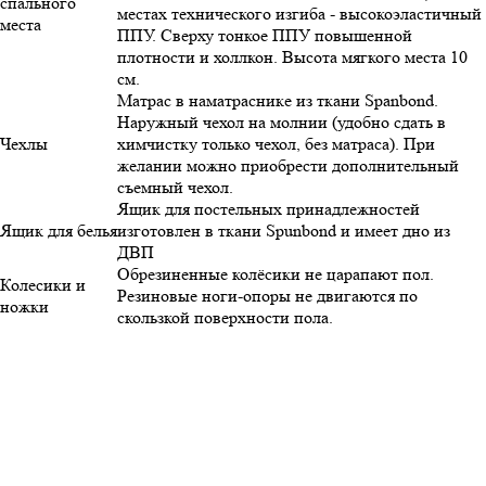
спального
местах технического изгиба - высокоэластичный
места
ППУ. Сверху тонкое ППУ повышенной
плотности и холлкон. Высота мягкого места 10
см.
Матрас в наматраснике из ткани Spanbond.
Наружный чехол на молнии (удобно сдать в
Чехлы
химчистку только чехол, без матраса). При
желании можно приобрести дополнительный
съемный чехол.
Ящик для постельных принадлежностей
Ящик для белья
изготовлен в ткани Spunbond и имеет дно из
ДВП
Обрезиненные колёсики не царапают пол.
Колесики и
Резиновые ноги-опоры не двигаются по
ножки
скользкой поверхности пола.