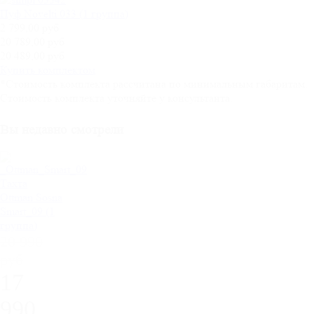
Пуф Novelti 033 (1 группа)
2 799,00 руб
20 789,00 руб
20 489,00 руб
Купить комплектом
*Стоимость комплекта рассчитана по минимальным габаритам.
Стоимость комплекта уточняйте у консультанта.
Вы недавно смотрели
Тахта
Ottman Sosna
Smart_09 (1
группа)
20 990
руб
17
990