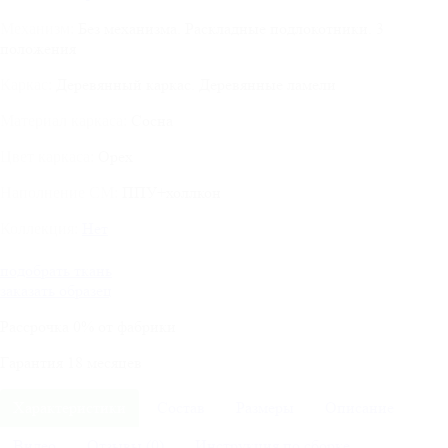
Без механизма. Раскладные подлокотники. 3
Механизм:
положения
Деревянный каркас. Деревянные ламели
Каркас:
Сосна
Материал каркаса:
Орех
Цвет каркаса:
ППУ+холлкон
Наполнение СМ:
Нет
Коллекция:
подобрать ткань
заказать образец
Рассрочка
0%
от фабрики
Гарантия
18
месяцев
Характеристики
Состав
Размеры
Описание
Видео
Отзывы (0)
Инструкция по сборке