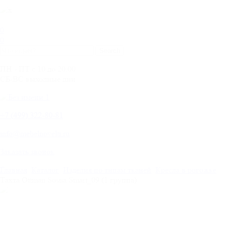
0
0
ПН - ПТ с 10 до 20.00
СБ-ВС выходные дни
+
7 (499) 322-80-81
info@mebelnovelti.ru
Заказать звонок
Главная
Каталог
Изделия по типам тканей
Кресла в рогожке
Тахта Ottman Sosna Smart_09 (1 группа)