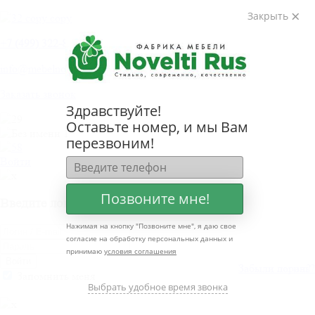
Закрыть
+
7 (499) 322-80-81
info@mebelnovelti.ru
Заказать звонок
Здравствуйте!
Оставьте номер, и мы Вам
перезвоним!
Войти
Позвоните мне!
Введите логин и пароль
Нажимая на кнопку "
Позвоните мне
", я даю свое
согласие на обработку персональных данных и
принимаю
условия соглашения
Войти
Забыли пароль?
Забыли логин?
Запомнить меня
Выбрать удобное время звонка