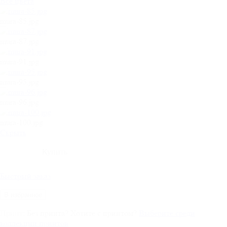
Все цвета
mura-85.jpg
mura-87.jpg
mura-91.jpg
mura-95.jpg
mura-96.jpg
mura-100.jpg
Cкрыть
Быстрый заказ
В избранное
Без принта
?
Хотите с принтом?
Выберите среди
Принт:
коллекции принтов