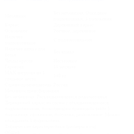
Без механизма. Откидные
Механизм
подлокотники. 3 положения
Каркас
Деревянный каркас
Основание
Реечное, деревянное
Наличие
С подлокотниками
подлокотников
Наличие ящика для
Без ящика
белья
Чехлы кресла
Несъемные
Гарантия
18 месяцев
MAX нагрузка на 1
140 кг
спальное место
Страна-производитель
Россия
Механизм трансформации
Без механизма. Раскладывающиеся подлокотники
Деревянный каркас из сосны с откидывающимися
подлокотниками, позволяющим принимать тахте 3
положения: сложенное, полулежа, разложенное. Можно
откидывать 1 подлокотник
Технические характеристики (размеры в см):
Общий