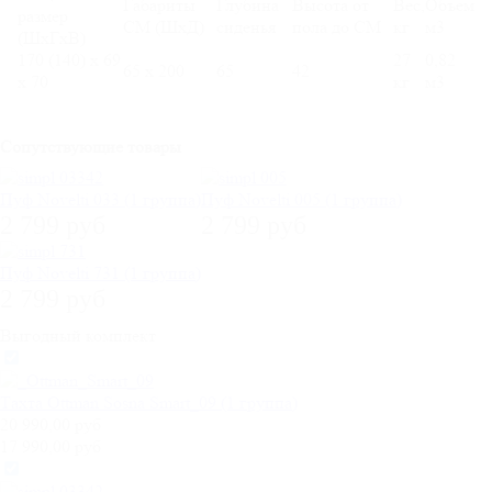
Габариты
Глубина
Высота от
Вес,
Объем
размер
СМ (ШхД)
сиденья
пола до СМ
кг
м3
(ШхГхВ)
170 (140) х 69
27
0,82
65 х 200
65
42
х 70
кг
м3
Сопутствующие товары
Пуф Novelti 033 (1 группа)
Пуф Novelti 005 (1 группа)
2 799 руб
2 799 руб
Пуф Novelti 731 (1 группа)
2 799 руб
Выгодный комплект
Тахта Ottman Sosna Smart_09 (1 группа)
20 990,00 руб
17 990,00 руб