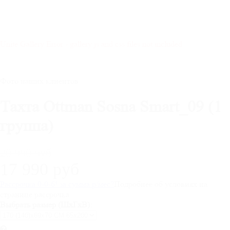
Unite Gallery Error - gallery js and css files not included
Фото наших клиентов
Тахта Ottman Sosna Smart_09 (1
группа)
20 990 руб
17 990 руб
Рассрочка 0-0-6! за
сумма
р/мес
?
Подробнее об условиях на
странице рассрочка
Выбрать размер (ШхГхВ):