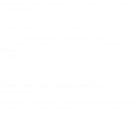
изнаночной стороны панелей в местах усовых гаек в обивке
сделаны надрезы.
- для крепления – вставьте болты М6*40 с шайбами гровера в
сквозные отверстия рамы подголовья (изнутри в наружу)
- затем с лицевой стороны рамы поднесите панель
(закругленные стороны панелей должны быть обращены вверх).
Найдите надрезы и вставьте туда болты. Затем заверните болты
до упора.
7.
Монтаж спинки – присоединение спинки
Elegance
к
металлокаркасу
Для монтажа спинки Elegance прикрепите кронштейны спинки
к задним ножкам рамы основания болтами М6*70 и гайками со
стопорным кольцом.
8.