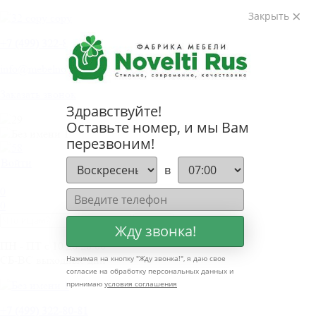
Закрыть
+
7 (499) 322-80-81
info@mebelnovelti.ru
Заказать звонок
Здравствуйте!
Оставьте номер, и мы Вам
перезвоним!
Войти
в
0
0
Жду звонка!
ПН - ПТ с 10 до 20.00
СБ-ВС выходные дни
Нажимая на кнопку "
Жду звонка!
", я даю свое
согласие на обработку персональных данных и
принимаю
условия соглашения
+
7 (499) 322-80-81