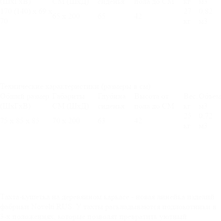
(ШхГхВ)
СМ (ШхД)
сиденья
пола до СМ
кг
м3
170 (140) х 69 х
27
0,82
65 х 200
65
42
70
кг
м3
Технические характеристики (размеры в см):
Общий размер
Габариты
Глубина
Высота от
Вес,
Объем
(ШхГхВ)
СМ (ШхД)
сиденья
пола до СМ
кг
м3
25
0,72
75 х 85 х 85
70 х 200
63
42
кг
м3
Тахта-кушетка на деревянном каркасе - новая линейка изделий
фабрики Novelti RUS. У тахты раскладываются подлокотники в
3-х положениях, которые позволят превратить уютный