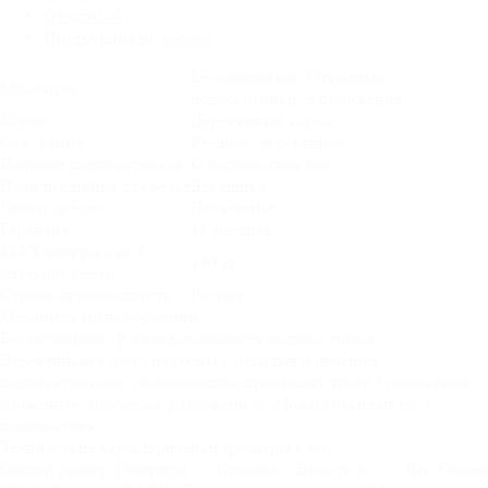
Отзывы (0)
Инструкция по сборке
Без механизма. Откидные
Механизм
подлокотники. 3 положения
Каркас
Деревянный каркас
Основание
Реечное, деревянное
Наличие подлокотников
С подлокотниками
Наличие ящика для белья
Без ящика
Чехлы кресла
Несъемные
Гарантия
18 месяцев
MAX нагрузка на 1
140 кг
спальное место
Страна-производитель
Россия
Механизм трансформации
Без механизма. Раскладывающиеся подлокотники
Деревянный каркас из сосны с откидывающимися
подлокотниками, позволяющим принимать тахте 3 положения:
сложенное, полулежа, разложенное. Можно откидывать 1
подлокотник
Технические характеристики (размеры в см):
Общий размер
Габариты
Глубина
Высота от
Вес,
Объем