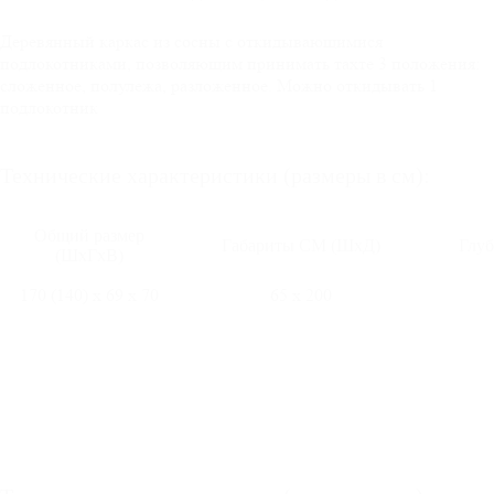
Деревянный каркас из сосны с откидывающимися
подлокотниками, позволяющим принимать тахте 3 положения:
сложенное, полулежа, разложенное. Можно откидывать 1
подлокотник
Технические характеристики (размеры в см):
Общий размер
Габариты СМ (ШхД)
Глуб
(ШхГхВ)
170 (140) х 69 х 70
65 х 200