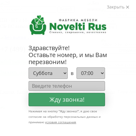
ВОЙТИ
Закрыть
ПН - ПТ с 10 до 20.00
СБ-ВС выходные дни
Войти
ЗАБЫЛИ 
ЗАБЫЛИ 
Здравствуйте!
+
7 (499) 322-80-81
Отправи
Оставьте номер, и мы Вам
перезвоним!
info@mebelnovelti.ru
Отправи
Заказать звонок
в
Главная
Каталог
Изделия по типам тканей
Кресла в рогожке
Тахта And
Жду звонка!
Нажимая на кнопку "
Жду звонка!
", я даю свое
согласие на обработку персональных данных и
принимаю
условия соглашения