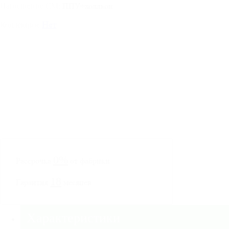
ППУ+холлкон
Наполнение СМ:
Нет
Коллекция:
0%
Рассрочка
от фабрики
18
Гарантия
месяцев
Характеристики