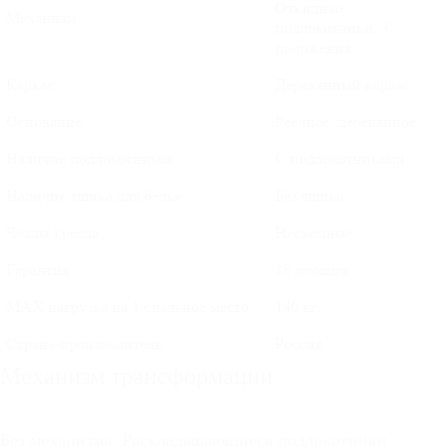
Откидные
Механизм
подлокотники. 3
положения
Каркас
Деревянный каркас
Основание
Реечное, деревянное
Наличие подлокотников
С подлокотниками
Наличие ящика для белья
Без ящика
Чехлы кресла
Несъемные
Гарантия
18 месяцев
MAX нагрузка на 1 спальное место
140 кг
Страна-производитель
Россия
Механизм трансформации
Без механизма. Раскладывающиеся подлокотники