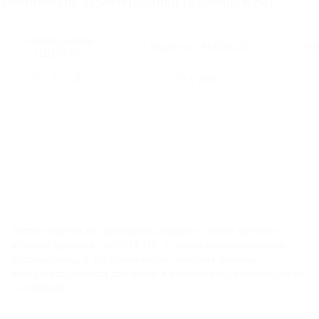
Технические характеристики (размеры в см):
Общий размер
Габариты СМ (ШхД)
Глуб
(ШхГхВ)
75 х 85 х 85
70 х 200
Тахта-кушетка на деревянном каркасе - новая линейка
изделий фабрики Novelti RUS. У тахты раскладываются
подлокотники в 3-х положениях, которые позволят
превратить уютный диванчик в просторное спальное место
со спинкой.