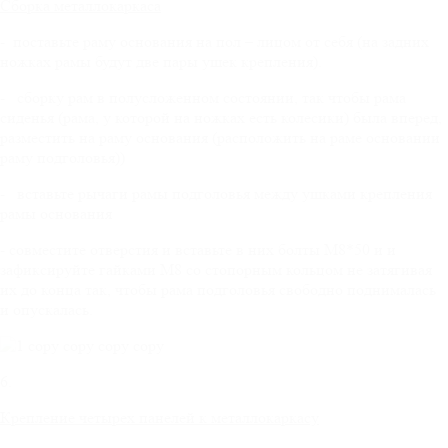
Сборка металлокаркаса
- поставьте раму основания на пол – лицом от себя (на задних
ножках рамы будут две пары ушек крепления).
- сборку рам в полусложенном состоянии, так чтобы рама
сиденья (рама, у которой на ножках есть колесики) была вперед,
разместить на раму основания (расположить на раме основании
раму подголовья))
- вставьте рычаги рамы подголовья между ушками крепления
рамы основания
- совместите отверстия и вставьте в них болты М8*50 и и
зафиксируйте гайками М8 со стопорным кольцом не затягивая
их до конца так, чтобы рама подголовья свободно поднималась
и опускалась.
6.
Крепление четырех панелей к металлокаркасу