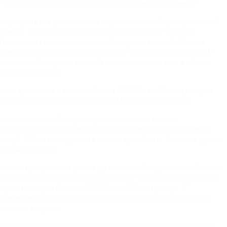
- переведите металлокаркас в полусложенное состояние
- прикрепите к раме сиденья горизонтальные (прямоугольные)
панели: левая панель крепится слева, а правая – справа
(подписаны мелом с изнаночной стороны панели). Каждая
панель крепится двумя болтами М6*40 с шайбами гровера. С
изнаночной стороны панелей в местах усовых гаек в обивке
сделаны надрезы.
- для крепления – вставьте болты М6*40 с шайбами гровера в
сквозные отверстия рамы сиденья (изнутри в наружу)
- затем с лицевой стороны рамы поднесите панель
(прямоугольные стороны панелей должны быть обращены к
лицу). Найдите надрезы и вставьте туда болты. Затем заверните
болты до упора.
- затем прикрепите к раме вертикальные (закругленные) панели:
левая панель крепится слева, а правая – справа. Каждая панель
крепится двумя болтами М6*40 с шайбами гровера. С
изнаночной стороны панелей в местах усовых гаек в обивке
сделаны надрезы.
- для крепления – вставьте болты М6*40 с шайбами гровера в