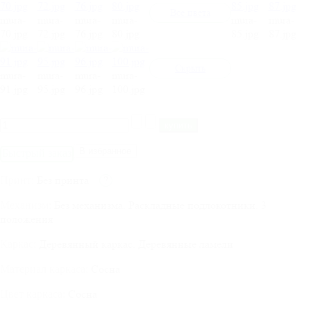
Все цвета
mura-
mura-
mura-
mura-
mura-
mura-
70.jpg
72.jpg
76.jpg
80.jpg
85.jpg
87.jpg
Cкрыть
mura-
mura-
mura-
mura-
91.jpg
95.jpg
96.jpg
100.jpg
В избранное
Быстрый заказ
Без принта
?
Принт:
Без механизма. Раскладные подлокотники. 3
Механизм:
положения
Деревянный каркас. Деревянные ламели
Каркас:
Сосна
Материал каркаса:
Сосна
Цвет каркаса: