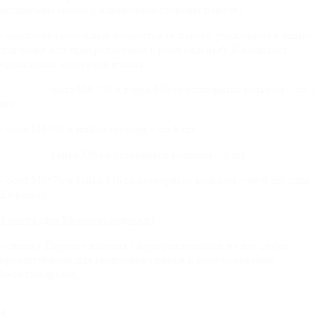
подписаны мелом с изнаночной стороны панели)
- комплект крепежных элементов (в пакете, уложенном в ящике
для белья или прикрепленном к раме сиденья). В комплект
крепежных элементов входят:
-
болт М8 *50 и гайка М8 со стопорным кольцом – по 2
шт.
- болт М6*40 и шайба гровера – по 8 шт.
- гайка М6 со стопорным кольцом – 2 шт.
- болт М6*70 и гайка М6 со стопорным кольцом – по 4 шт. (для
Elegance)
3 место (для
Elegance
) содержит
- спинку Elegance изделия с прикрепленными на нее двумя
кронштейнами для крепления спинки к раме основания
металлокаркаса
.
4.