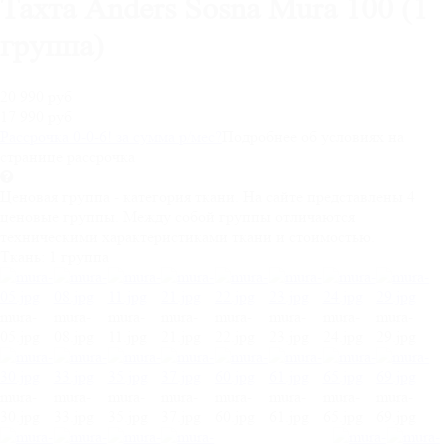
Тахта Anders Sosna Mura 100 (1
группа)
20 990 руб
17 990 руб
Рассрочка 0-0-6! за
сумма
р/мес
?
Подробнее об условиях на
странице рассрочка
Ценовая группа - категория ткани. На сайте представлены 4
ценовые группы. Между собой группы отличаются
техническими характеристиками ткани и стоимостью.
Ткань:
1 группа
mura-
mura-
mura-
mura-
mura-
mura-
mura-
mura-
05.jpg
08.jpg
11.jpg
21.jpg
22.jpg
23.jpg
24.jpg
29.jpg
mura-
mura-
mura-
mura-
mura-
mura-
mura-
mura-
30.jpg
33.jpg
35.jpg
37.jpg
60.jpg
61.jpg
65.jpg
69.jpg