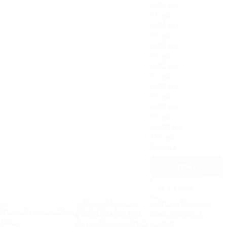
94.jpg
95.jpg
96.jpg
97.jpg
98.jpg
99.jpg
100.jpg
Cкрыть
В 1 клик
Диван Elegance Birds