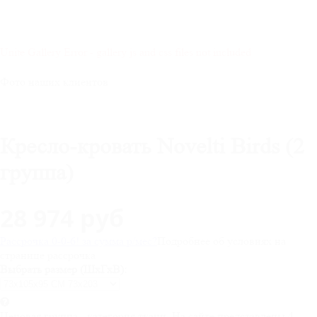
Unite Gallery Error - gallery js and css files not included
Фото наших клиентов
Кресло-кровать Novelti Birds (2
группа)
28 974 руб
Рассрочка 0-0-6! за
сумма
р/мес
?
Подробнее об условиях на
странице рассрочка
Выбрать размер (ШхГхВ):
Ценовая группа - категория ткани. На сайте представлены 4