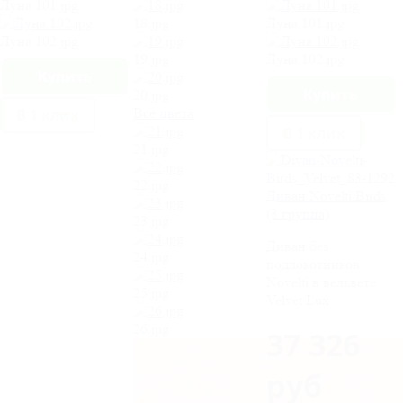
Луна 101.jpg
18.jpg
Луна 101.jpg
Луна 102.jpg
19.jpg
Луна 102.jpg
20.jpg
Все цвета
В 1 клик
В 1 клик
21.jpg
22.jpg
Диван Novelti Birds
(3 группа)
23.jpg
Диван без
24.jpg
подлокотников
Novelti в вельвете
25.jpg
Velvet Lux
26.jpg
37 326
руб