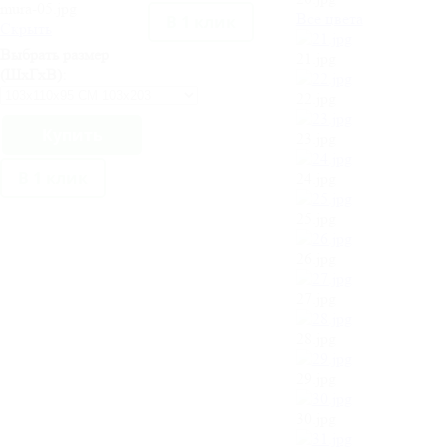
mura-05.jpg
Все цвета
В 1 клик
Cкрыть
Выбрать размер
21.jpg
(ШхГхВ):
22.jpg
23.jpg
В 1 клик
24.jpg
25.jpg
26.jpg
27.jpg
28.jpg
29.jpg
30.jpg