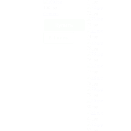
71.jpg
100.jpg
72.jpg
Cкрыть
73.jpg
74.jpg
В 1 клик
75.jpg
76.jpg
77.jpg
78.jpg
79.jpg
80.jpg
81.jpg
82.jpg