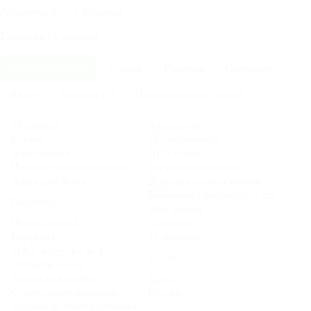
Рассрочка
0%
от фабрики
Гарантия
18
месяцев
Характеристики
Состав
Размеры
Описание
Видео
Отзывы (5)
Инструкция по сборке
Механизм
Аккордеон
Каркас
Металлокаркас
Наполнение
ППУ+латы
Наличие подлокотников
Без подлокотников
Ящик для белья
Дополнительная опция
Набивная (синтепух). 2 шт.
Подушка
Доп. опция
Чехлы дивана
Съемные
Гарантия
18 месяцев
MAX нагрузка на 1
120 кг
спальное место
Коллекция принта
3 cats
Страна-производитель
Россия
Механизм трансформации