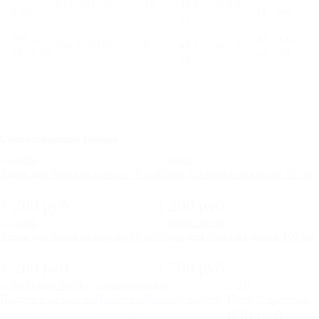
93 х 203
63
42
48 х
30 х 65
х 95
кг
м3
21
57 х
103 х
44
1,02
103 х 203
63
42
48 х
30 х 65
105 х 95
кг
м3
21
Сопутствующие товары
Ящик для белья на кресло 70 см
Ящик для белья на кресло 80 см
1 400 руб
1 400 руб
1 200 руб
1 200 руб
Ящик для белья на кресло 90 см
Ящик для белья на диван 100 см
1 400 руб
2 000 руб
1 200 руб
1 700 руб
Подушка на кресло
Принт по Вашему рисунку
Плед "Сердечки"
1 100 руб
1 000 руб
850 руб