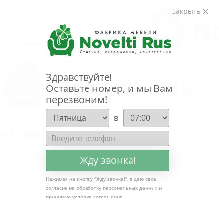
Закрыть
ПН - ПТ с 10 до 20.00
СБ-ВС выходные дни
Здравствуйте!
Оставьте номер, и мы Вам
перезвоним!
в
+
7 (499) 322-80-81
info@mebelnovelti.ru
Жду звонка!
Заказать звонок
Нажимая на кнопку "
Жду звонка!
", я даю свое
согласие на обработку персональных данных и
принимаю
условия соглашения
Главная
Каталог
Мебель по группам
Кресла без подлокотников
Кресло-