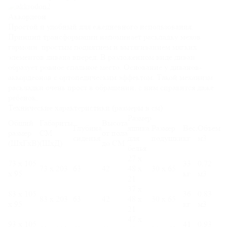
Аккордеон
Простой и удобный для ежедневного использования.
Принцип трансформации напоминает раскладку мехов
гармони: простым поднятием и вытягиванием мягких
элементов дивана вперед. В разложенном виде диван
образует ровное спальное место. Основание у диванов-
аккордеонов с ортопедическим эффектом. Такой механизм
раскладки очень прост в обращении, с ним справится даже
ребенок.
Технические характеристики (размеры в см):
Размер
Общий
Габариты
Высота
Глубина
ящика
Размер
Вес,
Объем
размер
СМ
от пола
сиденья
для
подушки
кг
м3
(ШхГхВ)
(ШхД)
до СМ
белья
27 х
73 х 105
33
0,72
73 х 203
63
42
48 х
30 х 65
х 95
кг
м3
21
37 х
83 х 105
36
0,83
83 х 203
63
42
48 х
30 х 65
х 95
кг
м3
21
47 х
93 х 105
41
0,93