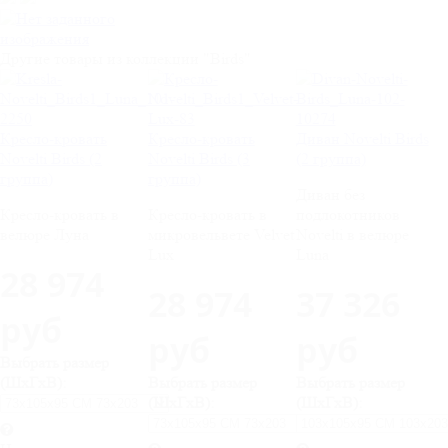
Другие товары из коллекции "Birds"
Кресло-кровать
Кресло-кровать
Диван Novelti Birds
Novelti Birds (2
Novelti Birds (3
(2 группа)
группа)
группа)
Диван без
Кресло-кровать в
Кресло-кровать в
подлокотников
велюре Луна
микровельвете Velvet
Novelti в велюре
Lux
Luna
28 974
28 974
37 326
руб
руб
руб
Выбрать размер
(ШхГхВ):
Выбрать размер
Выбрать размер
(ШхГхВ):
(ШхГхВ):