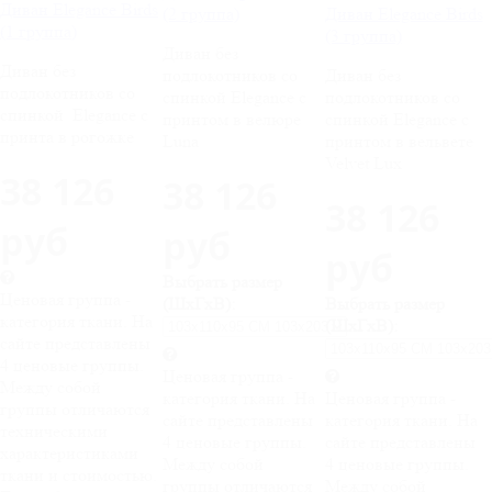
Диван Elegance Birds
(2 группа)
Диван Elegance Birds
(1 группа)
(3 группа)
Диван без
Диван без
подлокотников со
Диван без
подлокотников со
спинкой Elegance c
подлокотников со
спинкой Elegance c
принтом в велюре
спинкой Elegance c
принта в рогожке
Luna
принтом в вельвете
Velvet Lux
38 126
38 126
38 126
руб
руб
руб
Выбрать размер
Ценовая группа -
(ШхГхВ):
Выбрать размер
категория ткани. На
(ШхГхВ):
сайте представлены
4 ценовые группы.
Ценовая группа -
Между собой
категория ткани. На
Ценовая группа -
группы отличаются
сайте представлены
категория ткани. На
техническими
4 ценовые группы.
сайте представлены
характеристиками
Между собой
4 ценовые группы.
ткани и стоимостью.
группы отличаются
Между собой