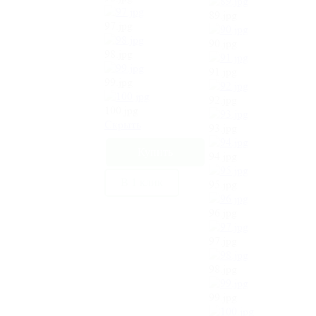
89.jpg
97.jpg
90.jpg
98.jpg
91.jpg
99.jpg
92.jpg
100.jpg
Cкрыть
93.jpg
94.jpg
В 1 клик
95.jpg
96.jpg
97.jpg
98.jpg
99.jpg