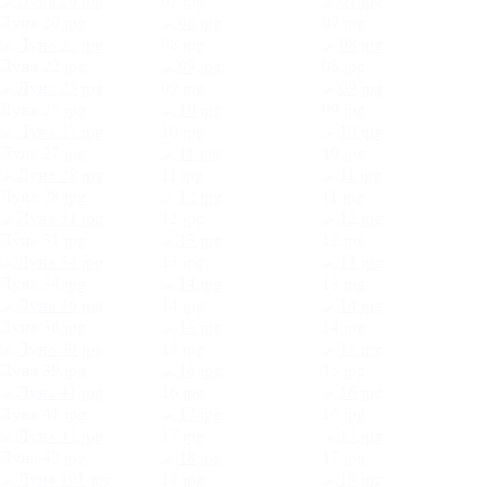
07.jpg
Луна 20.jpg
07.jpg
08.jpg
Луна 22.jpg
08.jpg
09.jpg
Луна 25.jpg
09.jpg
10.jpg
Луна 27.jpg
10.jpg
11.jpg
Луна 28.jpg
11.jpg
12.jpg
Луна 31.jpg
12.jpg
13.jpg
Луна 34.jpg
13.jpg
14.jpg
Луна 36.jpg
14.jpg
15.jpg
Луна 39.jpg
15.jpg
16.jpg
Луна 41.jpg
16.jpg
17.jpg
Луна 42.jpg
17.jpg
18.jpg