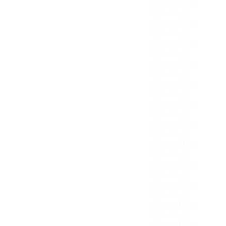
Луна 17.jpg
Луна 20.jpg
Луна 22.jpg
Луна 25.jpg
Луна 27.jpg
Луна 28.jpg
Луна 31.jpg
Луна 34.jpg
Луна 36.jpg
Луна 39.jpg
Луна 41.jpg