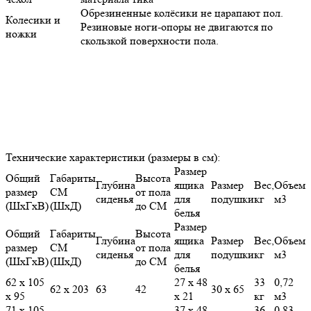
Обрезиненные колёсики не царапают пол.
Колесики и
Резиновые ноги-опоры не двигаются по
ножки
скользкой поверхности пола.
Технические характеристики (размеры в см):
Размер
Общий
Габариты
Высота
Глубина
ящика
Размер
Вес,
Объем
размер
СМ
от пола
сиденья
для
подушки
кг
м3
(ШхГхВ)
(ШхД)
до СМ
белья
Размер
Общий
Габариты
Высота
Глубина
ящика
Размер
Вес,
Объем
размер
СМ
от пола
сиденья
для
подушки
кг
м3
(ШхГхВ)
(ШхД)
до СМ
белья
62 х 105
27 х 48
33
0,72
62 х 203
63
42
30 х 65
х 95
х 21
кг
м3
71 х 105
37 х 48
36
0,83