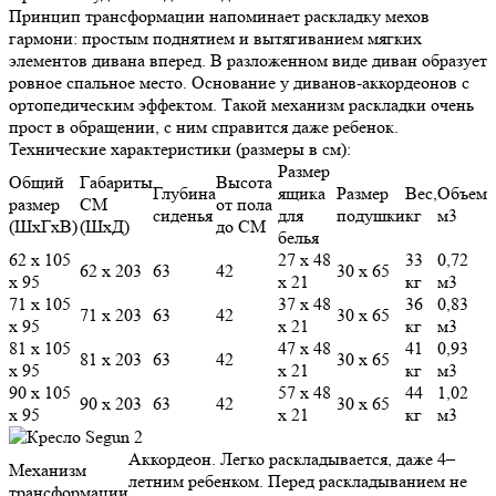
Принцип трансформации напоминает раскладку мехов
гармони: простым поднятием и вытягиванием мягких
элементов дивана вперед. В разложенном виде диван образует
ровное спальное место. Основание у диванов-аккордеонов с
ортопедическим эффектом. Такой механизм раскладки очень
прост в обращении, с ним справится даже ребенок.
Технические характеристики (размеры в см):
Размер
Общий
Габариты
Высота
Глубина
ящика
Размер
Вес,
Объем
размер
СМ
от пола
сиденья
для
подушки
кг
м3
(ШхГхВ)
(ШхД)
до СМ
белья
62 х 105
27 х 48
33
0,72
62 х 203
63
42
30 х 65
х 95
х 21
кг
м3
71 х 105
37 х 48
36
0,83
71 х 203
63
42
30 х 65
х 95
х 21
кг
м3
81 х 105
47 х 48
41
0,93
81 х 203
63
42
30 х 65
х 95
х 21
кг
м3
90 х 105
57 х 48
44
1,02
90 х 203
63
42
30 х 65
х 95
х 21
кг
м3
Аккордеон. Легко раскладывается, даже 4–
Механизм
летним ребенком. Перед раскладыванием не
трансформации