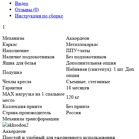
Видео
Отзывы (0)
Инструкция по сборке
1
Механизм
Аккордеон
Каркас
Металлокаркас
Наполнение
ППУ+латы
Наличие подлокотников
Без подлокотников
Ящик для белья
Дополнительная опция
Набивная (синтепух). 1 шт. Доп.
Подушка
опция
Чехлы кресла
Съемные, стеганные
Гарантия
18 месяцев
MAX нагрузка на 1 спальное
120 кг
место
Коллекция принта
Без принта
Страна-производитель
Россия
Механизм трансформации
Аккордеон
Простой и удобный для ежедневного использования.