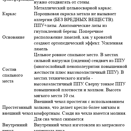
нужно отодвигать от стены.
Металлический цельносварной каркас.
Каркас
Порошковая окраска метала не вызывает
аллергии (БЕЗ ВРЕДНЫХ ВЕЩЕСТВ).
ППУ+латы. Анатомические латы из
гнутоклееной березы. Поперечное
Основание
расположение ламелей, как у кроватей
создают ортопедический эффект. Усиленная
ламель
Цельное ровное спальное место. В местах
сильной нагрузки (сидения) сендвич из ППУ
(многослойный пенополеуритан повышенной
Состав
жесткости плюс высокоэластичный ППУ). В
спального
местах технического изгиба -
места
высокоэластичный ППУ. Сверху тонкое ППУ
повышенной плотности и холлкон. Высота
мягкого места 10 см.
Внешний чехол простеган с использованием
Простеганный
холкона, что делает кресло более мягким и
внешний чехол
комфортным. Сзади на чехла имеется молния.
Для сна чехол снимается
Внутренний
Внутренний чехол изготовлен из матрасного
чехол
материала тика