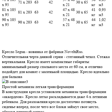
71 х 203
63
42
30 х 65
х 95
х 21
кг
м3
81 х 105
47 х 48
41
0,93
81 х 203
63
42
30 х 65
х 95
х 21
кг
м3
90 х 105
57 х 48
44
1,02
90 х 203
63
42
30 х 65
х 95
х 21
кг
м3
Кресло Segun - новинка от фабрики NoveltiRus.
Отличительная черта данной серии - стеганный чехол. Стежка
вертикальная. Кресло имеет компактные габариты:
минимальный размер спального места от 60 см, и отлично
подойдет для комнат с маленькой площадью. Кресло идеально
для балкона
Простой механизм
легкая трансформация
В конструкции кресла установлен механизм трансформации
«аккордеон». Кресло легко раскладывается даже 4-х летними
ребенком. Для разложения кресла достаточно потянуть
сиденье вперед, после чего все блоки займут свое место,
образуя длинный матрас.