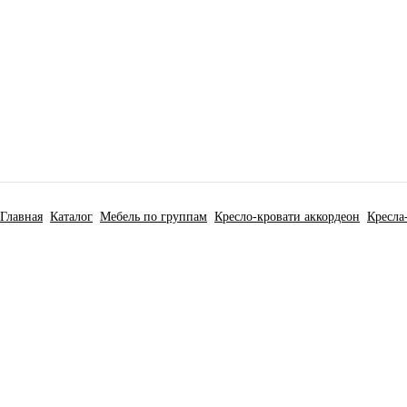
Главная
Каталог
Мебель по группам
Кресло-кровати аккордеон
Кресла