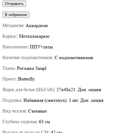
В избранное
Аккордеон
Механизм:
Металлокаркас
Каркас:
ППУ+латы
Наполнение:
С подлокотниками
Наличие подлокотников:
Рогожка Simpl
Ткань:
Butterfly
Принт:
27х48х21. Доп. опция
Ящик для белья (ШхГхВ):
Набивная (синтепух). 1 шт. Доп. опция
Подушка:
Съемные
Вид чехлов:
63 см
Глубина сиденья:
42 см
Высота от пола до СМ: