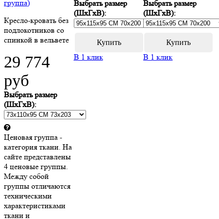
группа)
Выбрать размер
Выбрать размер
(ШхГхВ):
(ШхГхВ):
Кресло-кровать без
подлокотников со
спинкой в вельвете
В 1 клик
В 1 клик
29 774
руб
Выбрать размер
(ШхГхВ):
Ценовая группа -
категория ткани. На
сайте представлены
4 ценовые группы.
Между собой
группы отличаются
техническими
характеристиками
ткани и