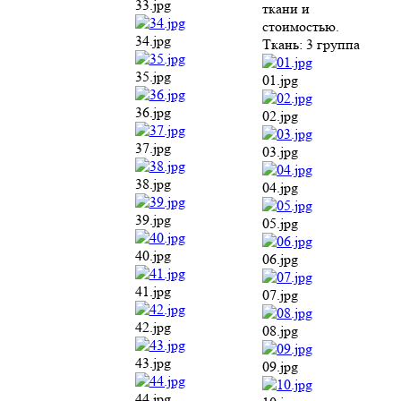
33.jpg
ткани и
стоимостью.
34.jpg
Ткань:
3 группа
35.jpg
01.jpg
36.jpg
02.jpg
37.jpg
03.jpg
38.jpg
04.jpg
39.jpg
05.jpg
40.jpg
06.jpg
41.jpg
07.jpg
42.jpg
08.jpg
43.jpg
09.jpg
44.jpg