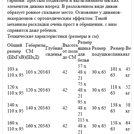
гармони: простым поднятием и вытягиванием мягких
элементов дивана вперед. В разложенном виде диван
образует ровное спальное место. Основание у диванов-
аккордеонов с ортопедическим эффектом. Такой
механизм раскладки очень прост в обращении, с ним
справится даже ребенок.
Технические характеристики (размеры в см):
Размер
Общий
Габариты
Высота
Глубина
ящика
Размер
Размер
Вес
размер
СМ
от пола
сиденья
для
подушки
спинки
кг
(ШхГхВ)
(ШхД)
до СМ
белья
57 х
103 х
101 х
45
103 х 203
63
42
48 х
30 х 65
110 х 95
63
кг
21
75 х
120 х
118 х
52
120 х 203
63
42
48 х
30 х 65
110 х 95
63
кг
21
95 х
140 х
138 х
58
140 х 203
63
42
48 х
30 х 65
110 х 95
63
кг
21
115 х
160 х
158 х
64
160 х 203
63
42
48 х
30 х 65
110 х 95
63
кг
21