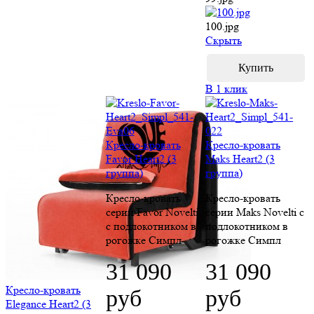
100.jpg
Cкрыть
В 1 клик
Кресло-кровать
Кресло-кровать
Favor Heart2 (3
Maks Heart2 (3
группа)
группа)
Кресло-кровать
Кресло-кровать
серии Favor Novelti
серии Maks Novelti с
с подлокотником в
подлокотником в
рогожке Симпл
рогожке Симпл
31 090
31 090
Кресло-кровать
руб
руб
Elegance Heart2 (3