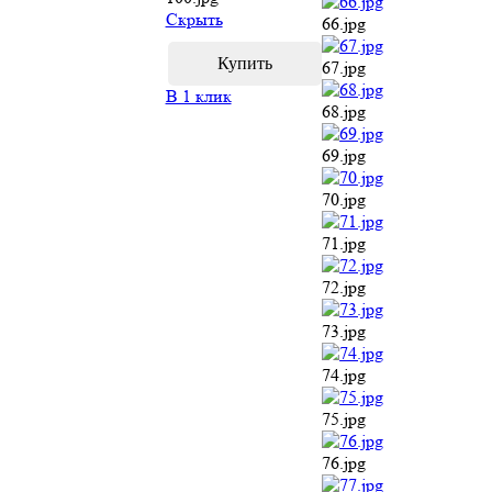
Cкрыть
66.jpg
67.jpg
В 1 клик
68.jpg
69.jpg
70.jpg
71.jpg
72.jpg
73.jpg
74.jpg
75.jpg
76.jpg