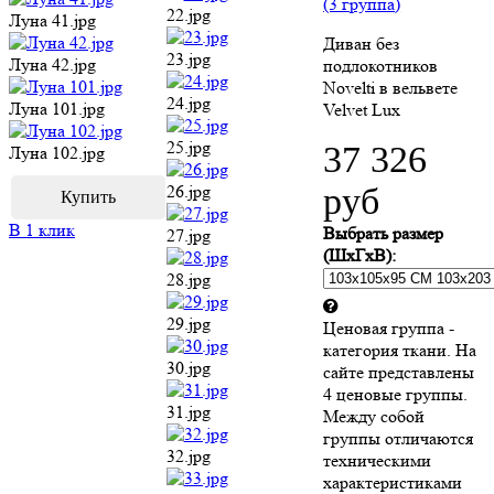
(3 группа)
22.jpg
Луна 41.jpg
Диван без
23.jpg
Луна 42.jpg
подлокотников
Novelti в вельвете
24.jpg
Луна 101.jpg
Velvet Lux
25.jpg
37 326
Луна 102.jpg
руб
26.jpg
В 1 клик
Выбрать размер
27.jpg
(ШхГхВ):
28.jpg
29.jpg
Ценовая группа -
категория ткани. На
30.jpg
сайте представлены
4 ценовые группы.
31.jpg
Между собой
группы отличаются
32.jpg
техническими
характеристиками