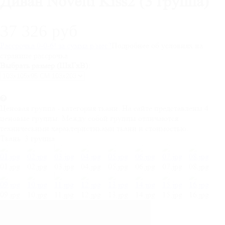
Диван Novelti Kiss2 (3 группа)
37 326 руб
Рассрочка 0-0-6! за
сумма
р/мес
?
Подробнее об условиях на
странице рассрочка
Выбрать размер (ШхГхВ):
Ценовая группа - категория ткани. На сайте представлены 4
ценовые группы. Между собой группы отличаются
техническими характеристиками ткани и стоимостью.
Ткань:
3 группа
01.jpg
02.jpg
03.jpg
04.jpg
05.jpg
06.jpg
07.jpg
08.jpg
09.jpg
10.jpg
11.jpg
12.jpg
13.jpg
14.jpg
15.jpg
16.jpg