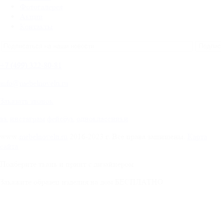
Фотогалерея
Акции
Контакты
+
7 (499) 322-80-81
info@mebelnovelti.ru
Заказать звонок
вк
инстаграм
фейсбук
одноклассники
www.
mebelnovelti.ru
2016-2023 г. Все права защищены.
Карта
сайта
Подберите ткань и принт с дизайнером
Закажите образец изделия на дом БЕСПЛАТНО