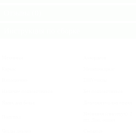
Отзывы (0)
Инструкция по сборке
Механизм
Аккордеон
Каркас
Металлокаркас
Наполнение
ППУ+латы
Наличие подлокотников
Без подлокотников
Ящик для белья
Дополнительная опция
Набивная (синтепух). 2
Подушка
шт. Доп. опция
Чехлы дивана
Съемные