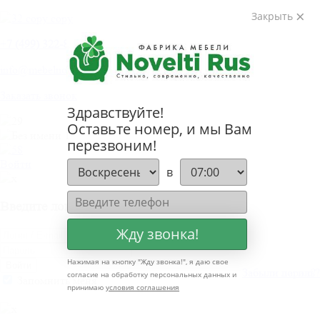
Закрыть
+
7 (499) 322-80-81
info@mebelnovelti.ru
Заказать звонок
Здравствуйте!
Оставьте номер, и мы Вам
перезвоним!
Войти
в
Введите логин и пароль
Жду звонка!
Нажимая на кнопку "
Жду звонка!
", я даю свое
Войти
Забыли пароль?
Забыли логин?
согласие на обработку персональных данных и
Запомнить меня
принимаю
условия соглашения