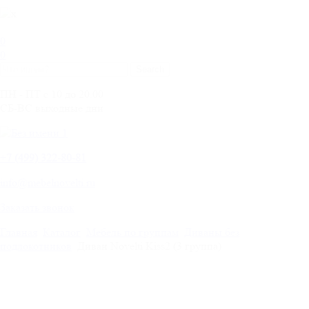
0
0
ПН - ПТ с 10 до 20.00
СБ-ВС выходные дни
+
7 (499) 322-80-81
info@mebelnovelti.ru
Заказать звонок
Главная
Каталог
Мебель по группам
Диваны без
подлокотников
Диван Novelti Kiss2 (3 группа)