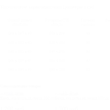
Технические характеристики (размеры в см):
Общий размер
Габариты СМ
Глубина
Вы
(ШхГхВ)
(ШхД)
сиденья
103 х 105 х 95
103 х 203
63
120 х 105 х 95
120 х 203
63
140 х 105 х 95
140 х 203
63
160 х 105 х 95
160 х 203
63
180 х 105 х 95
180 х 203
63
Сопутствующие товары
Ящик для белья на диван 100 см
Ящик для белья на диван 120 см
2 000 руб
2 000 руб
1 700 руб
1 700 руб