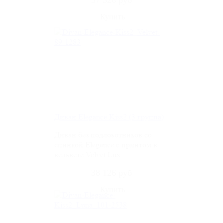
37 326 руб
Диван Elegance Kiss2 (3 группа)
Диван без подлокотников со
спинкой Elegance c принтом в
вельвете Velvet Lux
38 126 руб