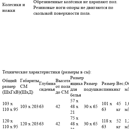
Обрезиненные колёсики не царапают пол.
Колесики и
Резиновые ноги-опоры не двигаются по
ножки
скользкой поверхности пола.
Технические характеристики (размеры в см):
Размер
Общий
Габариты
Высота
Глубина
ящика
Размер
Размер
Вес,
О
размер
СМ
от пола
сиденья
для
подушки
спинки
кг
м
(ШхГхВ)
(ШхД)
до СМ
белья
57 х
103 х
101 х
45
1,
103 х 203
63
42
48 х
30 х 65
110 х 95
63
кг
м
21
75 х
120 х
118 х
52
1,
120 х 203
63
42
48 х
30 х 65
110 х 95
63
кг
м