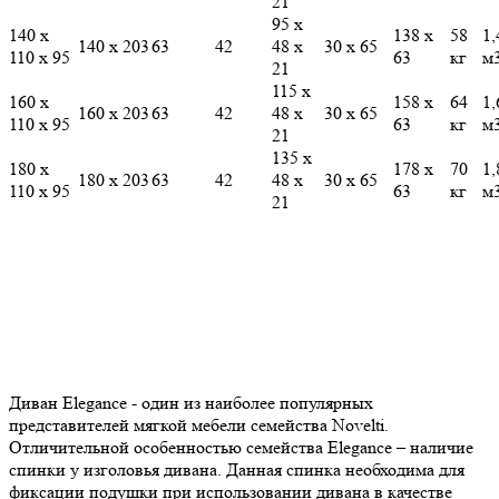
21
95 х
140 х
138 х
58
1,
140 х 203
63
42
48 х
30 х 65
110 х 95
63
кг
м
21
115 х
160 х
158 х
64
1,
160 х 203
63
42
48 х
30 х 65
110 х 95
63
кг
м
21
135 х
180 х
178 х
70
1,
180 х 203
63
42
48 х
30 х 65
110 х 95
63
кг
м
21
Диван Elegance - один из наиболее популярных
представителей мягкой мебели семейства Novelti.
Отличительной особенностью семейства Elegance – наличие
спинки у изголовья дивана. Данная спинка необходима для
фиксации подушки при использовании дивана в качестве