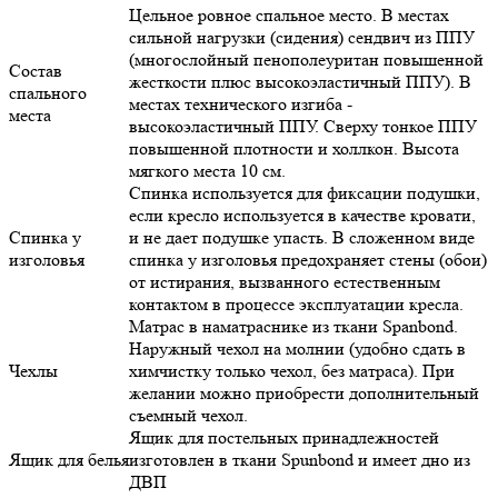
Цельное ровное спальное место. В местах
сильной нагрузки (сидения) сендвич из ППУ
(многослойный пенополеуритан повышенной
Состав
жесткости плюс высокоэластичный ППУ). В
спального
местах технического изгиба -
места
высокоэластичный ППУ. Сверху тонкое ППУ
повышенной плотности и холлкон. Высота
мягкого места 10 см.
Спинка используется для фиксации подушки,
если кресло используется в качестве кровати,
Спинка у
и не дает подушке упасть. В сложенном виде
изголовья
спинка у изголовья предохраняет стены (обои)
от истирания, вызванного естественным
контактом в процессе эксплуатации кресла.
Матрас в наматраснике из ткани Spanbond.
Наружный чехол на молнии (удобно сдать в
Чехлы
химчистку только чехол, без матраса). При
желании можно приобрести дополнительный
съемный чехол.
Ящик для постельных принадлежностей
Ящик для белья
изготовлен в ткани Spunbond и имеет дно из
ДВП