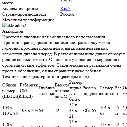
место
Коллекция принта
Kiss2
Страна-производитель
Россия
Механизм трансформации
Аккордеон
Простой и удобный для ежедневного использования.
Принцип трансформации напоминает раскладку мехов
гармони: простым поднятием и вытягиванием мягких
элементов дивана вперед. В разложенном виде диван образует
ровное спальное место. Основание у диванов-аккордеонов с
ортопедическим эффектом. Такой механизм раскладки очень
прост в обращении, с ним справится даже ребенок.
Технические характеристики (размеры в см):
Размер
Общий
Габариты
Высота
Глубина
ящика
Размер
Размер
Вес,
О
размер
СМ
от пола
сиденья
для
подушки
спинки
кг
м
(ШхГхВ)
(ШхД)
до СМ
белья
57 х
103 х
101 х
45
1,
103 х 203
63
42
48 х
30 х 65
110 х 95
63
кг
м
21
75 х
120 х
118 х
52
1,