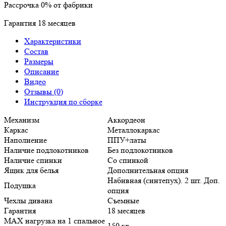
Рассрочка
0%
от фабрики
Гарантия
18
месяцев
Характеристики
Состав
Размеры
Описание
Видео
Отзывы (0)
Инструкция по сборке
Механизм
Аккордеон
Каркас
Металлокаркас
Наполнение
ППУ+латы
Наличие подлокотников
Без подлокотников
Наличие спинки
Со спинкой
Ящик для белья
Дополнительная опция
Набивная (синтепух). 2 шт. Доп.
Подушка
опция
Чехлы дивана
Съемные
Гарантия
18 месяцев
MAX нагрузка на 1 спальное
150 кг