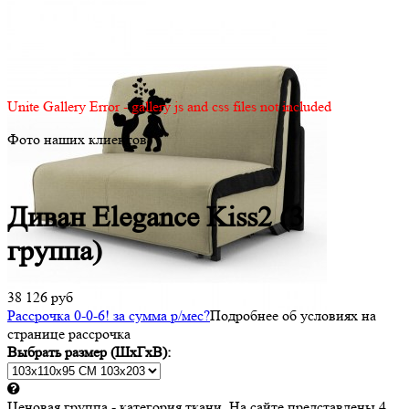
Unite Gallery Error - gallery js and css files not included
Фото наших клиентов
Диван Elegance Kiss2 (3
группа)
38 126 руб
Рассрочка 0-0-6! за
сумма
р/мес
?
Подробнее об условиях на
странице рассрочка
Выбрать размер (ШхГхВ):
Ценовая группа - категория ткани. На сайте представлены 4