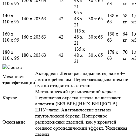
120 х 203
63
42
48 х
30 х 65
110 х 95
63
кг
м
21
95 х
140 х
138 х
58
1,
140 х 203
63
42
48 х
30 х 65
110 х 95
63
кг
м
21
115 х
160 х
158 х
64
1,
160 х 203
63
42
48 х
30 х 65
110 х 95
63
кг
м
21
135 х
180 х
178 х
70
1,
180 х 203
63
42
48 х
30 х 65
110 х 95
63
кг
м
21
Аккордеон. Легко раскладывается, даже 4–
Механизм
летним ребенком. Перед раскладыванием не
трансформации
нужно отодвигать от стены.
Металлический цельносварной каркас.
Каркас
Порошковая окраска метала не вызывает
аллергии (БЕЗ ВРЕДНЫХ ВЕЩЕСТВ).
ППУ+латы. Анатомические латы из
гнутоклееной березы. Поперечное
Основание
расположение ламелей, как у кроватей
создают ортопедический эффект. Усиленная
ламель