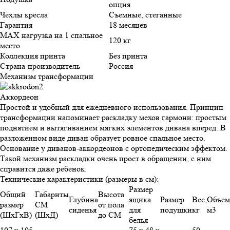
опция
Чехлы кресла
Съемные, стеганные
Гарантия
18 месяцев
MAX нагрузка на 1 спальное
120 кг
место
Коллекция принта
Без принта
Страна-производитель
Россия
Механизм трансформации
Аккордеон
Простой и удобный для ежедневного использования. Принцип
трансформации напоминает раскладку мехов гармони: простым
поднятием и вытягиванием мягких элементов дивана вперед. В
разложенном виде диван образует ровное спальное место.
Основание у диванов-аккордеонов с ортопедическим эффектом.
Такой механизм раскладки очень прост в обращении, с ним
справится даже ребенок.
Технические характеристики (размеры в см):
Размер
Общий
Габариты
Высота
Глубина
ящика
Размер
Вес,
Объем
размер
СМ
от пола
сиденья
для
подушки
кг
м3
(ШхГхВ)
(ШхД)
до СМ
белья