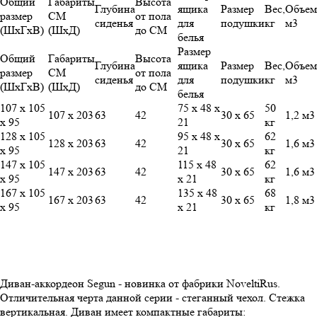
Общий
Габариты
Высота
Глубина
ящика
Размер
Вес,
Объем
размер
СМ
от пола
сиденья
для
подушки
кг
м3
(ШхГхВ)
(ШхД)
до СМ
белья
Размер
Общий
Габариты
Высота
Глубина
ящика
Размер
Вес,
Объем
размер
СМ
от пола
сиденья
для
подушки
кг
м3
(ШхГхВ)
(ШхД)
до СМ
белья
107 х 105
75 х 48 х
50
107 х 203
63
42
30 х 65
1,2 м3
х 95
21
кг
128 х 105
95 х 48 х
62
128 х 203
63
42
30 х 65
1,6 м3
х 95
21
кг
147 х 105
115 х 48
62
147 х 203
63
42
30 х 65
1,6 м3
х 95
х 21
кг
167 х 105
135 х 48
68
167 х 203
63
42
30 х 65
1,8 м3
х 95
х 21
кг
Диван-аккордеон Segun - новинка от фабрики NoveltiRus.
Отличительная черта данной серии - стеганный чехол. Стежка
вертикальная. Диван имеет компактные габариты: