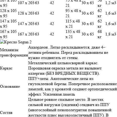
107 х 105
75 х 48 х
50
107 х 203
63
42
30 х 65
1,2 м3
х 95
21
кг
128 х 105
95 х 48 х
62
128 х 203
63
42
30 х 65
1,6 м3
х 95
21
кг
147 х 105
115 х 48
62
147 х 203
63
42
30 х 65
1,6 м3
х 95
х 21
кг
167 х 105
135 х 48
68
167 х 203
63
42
30 х 65
1,8 м3
х 95
х 21
кг
Аккордеон. Легко раскладывается, даже 4–
Механизм
летним ребенком. Перед раскладыванием не
трансформации
нужно отодвигать от стены.
Металлический цельносварной каркас.
Каркас
Порошковая окраска метала не вызывает
аллергии (БЕЗ ВРЕДНЫХ ВЕЩЕСТВ).
ППУ+латы. Анатомические латы из
гнутоклееной березы. Поперечное расположение
Основание
ламелей, как у кроватей создают ортопедический
эффект. Усиленная ламель
Цельное ровное спальное место. В местах
сильной нагрузки (сидения) сендвич из ППУ
(многослойный пенополеуритан повышенной
Состав
жесткости плюс высокоэластичный ППУ). В