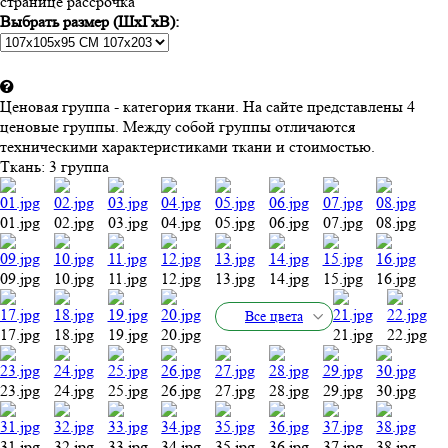
странице рассрочка
Выбрать размер (ШхГхВ):
Ценовая группа - категория ткани. На сайте представлены 4
ценовые группы. Между собой группы отличаются
техническими характеристиками ткани и стоимостью.
Ткань:
3 группа
01.jpg
02.jpg
03.jpg
04.jpg
05.jpg
06.jpg
07.jpg
08.jpg
09.jpg
10.jpg
11.jpg
12.jpg
13.jpg
14.jpg
15.jpg
16.jpg
Все цвета
17.jpg
18.jpg
19.jpg
20.jpg
21.jpg
22.jpg
23.jpg
24.jpg
25.jpg
26.jpg
27.jpg
28.jpg
29.jpg
30.jpg
31.jpg
32.jpg
33.jpg
34.jpg
35.jpg
36.jpg
37.jpg
38.jpg