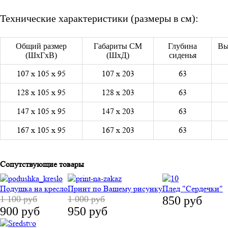
Технические характеристики (размеры в см):
Общий размер
Габариты СМ
Глубина
Вы
(ШхГхВ)
(ШхД)
сиденья
107 х 105 х 95
107 х 203
63
128 х 105 х 95
128 х 203
63
147 х 105 х 95
147 х 203
63
167 х 105 х 95
167 х 203
63
Сопутствующие товары
Подушка на кресло
Принт по Вашему рисунку
Плед "Сердечки"
1 100 руб
1 000 руб
850 руб
900 руб
950 руб