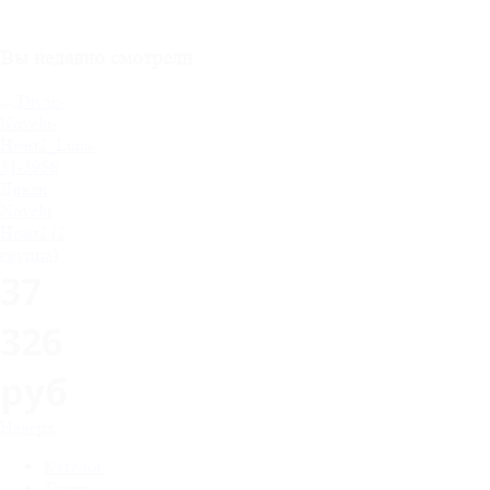
Вы недавно смотрели
Диван
Novelti
Heart2 (2
группа)
37
326
руб
Наверх
Каталог
Ткани