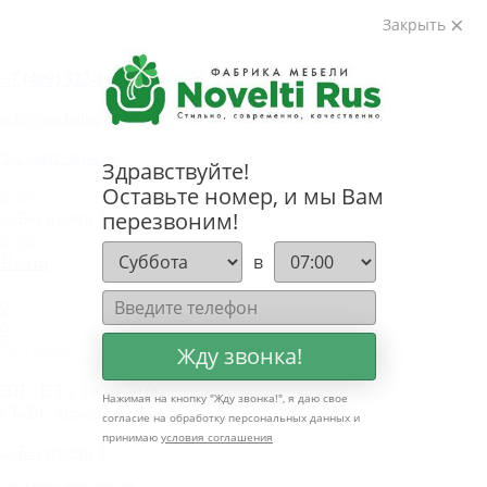
Закрыть
+
7 (499) 322-80-81
info@mebelnovelti.ru
Заказать звонок
Здравствуйте!
Оставьте номер, и мы Вам
перезвоним!
в
Войти
0
0
Жду звонка!
ПН - ПТ с 10 до 20.00
Нажимая на кнопку "
Жду звонка!
", я даю свое
СБ-ВС выходные дни
согласие на обработку персональных данных и
принимаю
условия соглашения