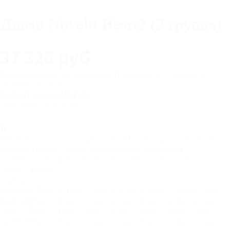
Диван Novelti Heart2 (2 группа)
37 326 руб
Рассрочка 0-0-6! за
сумма
р/мес
?
Подробнее об условиях на
странице рассрочка
Выбрать размер (ШхГхВ):
Ценовая группа - категория ткани. На сайте представлены 4
ценовые группы. Между собой группы отличаются
техническими характеристиками ткани и стоимостью.
Ткань:
2 группа
Луна -
Луна
Луна
Луна
Луна
Луна
Луна
Луна
крупный
08.jpg
10.jpg
15.jpg
17.jpg
20.jpg
22.jpg
25.jpg