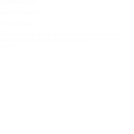
+
7 (499) 322-80-81
info@mebelnovelti.ru
Заказать звонок
Главная
Каталог
Мебель по группам
Диваны-аккордеоны
Диваны-аккордеоны шириной 180 см
Диван Novelti Heart2 (2
группа)