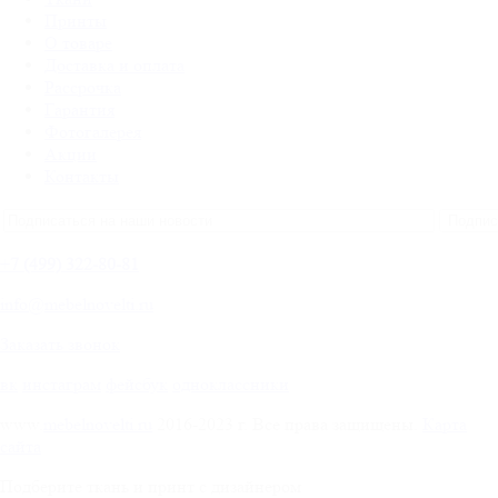
Принты
О товаре
Доставка и оплата
Рассрочка
Гарантия
Фотогалерея
Акции
Контакты
+
7 (499) 322-80-81
info@mebelnovelti.ru
Заказать звонок
вк
инстаграм
фейсбук
одноклассники
www.
mebelnovelti.ru
2016-2023 г. Все права защищены.
Карта
сайта
Подберите ткань и принт с дизайнером