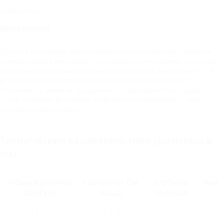
Аккордеон
Простой и удобный для ежедневного использования. Принцип
трансформации напоминает раскладку мехов гармони: простым
поднятием и вытягиванием мягких элементов дивана вперед. В
разложенном виде диван образует ровное спальное место.
Основание у диванов-аккордеонов с ортопедическим эффектом.
Такой механизм раскладки очень прост в обращении, с ним
справится даже ребенок.
Технические характеристики (размеры в
см):
Общий размер
Габариты СМ
Глубина
Выс
(ШхГхВ)
(ШхД)
сиденья
103 х 105 х 95
103 х 203
63