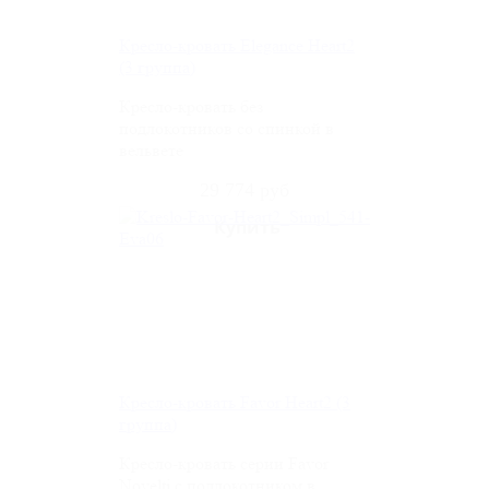
Кресло-кровать Elegance Heart2
(3 группа)
Кресло-кровать без
подлокотников со спинкой в
вельвете
29 774 руб
Кресло-кровать Favor Heart2 (3
группа)
Кресло-кровать серии Favor
Novelti с подлокотником в