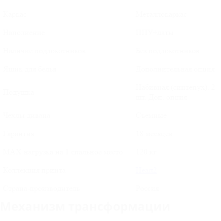
Каркас
Металлокаркас
Наполнение
ППУ+латы
Наличие подлокотников
Без подлокотников
Ящик для белья
Дополнительная опция
Набивная (синтепух). 2
Подушка
шт. Доп. опция
Чехлы дивана
Съемные
Гарантия
18 месяцев
MAX нагрузка на 1 спальное место
120 кг
Коллекция принта
Heart2
Страна-производитель
Россия
Механизм трансформации