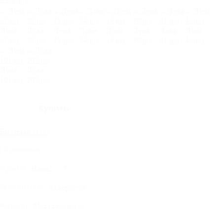
план.jpg
Луна
Луна
Луна
Луна
Луна
Луна
Луна
Луна
27.jpg
28.jpg
31.jpg
34.jpg
36.jpg
39.jpg
41.jpg
42.jpg
Луна
Луна
101.jpg
102.jpg
Быстрый заказ
В избранное
Принт:
Heart2
?
Механизм:
Аккордеон
Каркас:
Металлокаркас