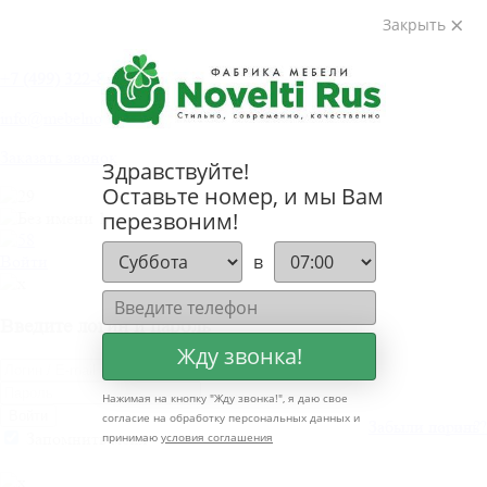
Закрыть
+
7 (499) 322-80-81
info@mebelnovelti.ru
Заказать звонок
Здравствуйте!
Оставьте номер, и мы Вам
перезвоним!
в
Войти
Введите логин и пароль
Жду звонка!
Нажимая на кнопку "
Жду звонка!
", я даю свое
Войти
согласие на обработку персональных данных и
Забыли пароль?
Забыли логин?
Запомнить меня
принимаю
условия соглашения