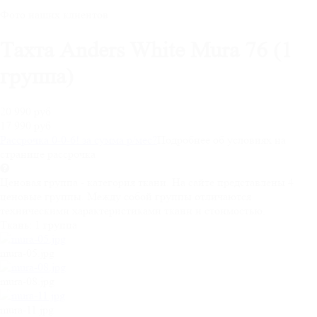
Фото наших клиентов
Тахта Anders White Mura 76 (1
группа)
20 990 руб
17 990 руб
Рассрочка 0-0-6! за
сумма
р/мес
?
Подробнее об условиях на
странице рассрочка
Ценовая группа - категория ткани. На сайте представлены 4
ценовые группы. Между собой группы отличаются
техническими характеристиками ткани и стоимостью.
Ткань:
1 группа
mura-05.jpg
mura-08.jpg
mura-11.jpg