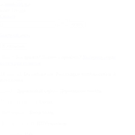
mura-100.jpg
Cкрыть
Быстрый заказ
В избранное
Без принта
?
Хотите с принтом?
Выберите среди
Принт:
коллекции принтов
Без механизма. Раскладные подлокотники. 3
Механизм:
положения
Деревянный каркас. Деревянные ламели
Каркас:
Сосна
Материал каркаса:
Белая эмаль
Цвет каркаса:
ППУ+холлкон
Наполнение СМ:
Нет
Коллекция: