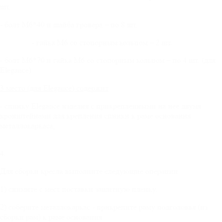
шт.
- болт М6*40 и шайба гровера – по 8 шт.
- гайка М6 со стопорным кольцом – 2 шт.
- болт М6*70 и гайка М6 со стопорным кольцом – по 4 шт. (для
Elegance)
3 место (для
Elegance
) содержит
- спинку Elegance изделия с прикрепленными на нее двумя
кронштейнами для крепления спинки к раме основания
металлокаркаса
.
4.
Для сборки кресла выполните следующие операции:
1) снимите с мест поставки защитную пленку.
2) соберите металлокаркас - прикрепите раму подголовья (из
сборки рам) к раме основания