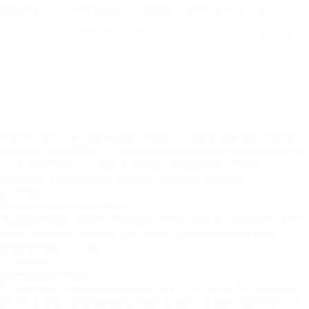
(ШхГхВ)
СМ (ШхД)
сиденья
пола до СМ
кг
м3
25
0,72
75 х 85 х 85
70 х 200
63
42
кг
м3
Тахта-кушетка на деревянном каркасе - новая линейка изделий
фабрики Novelti RUS. У тахты раскладываются подлокотники в
3-х положениях, которые позволят превратить уютный
диванчик в просторное спальное место со спинкой.
Раскладные
подлокотники
Подлокотники можно разложить полностью до спального места,
сложить под 90 градусов или оставить разложенным один
подлокотник. 4 в одном
Деревянный
каркас
В основании тахты деревянный каркас из сосны. На спальном
месте ламели - деревянные рейки. Каркас можно покрасить в 4