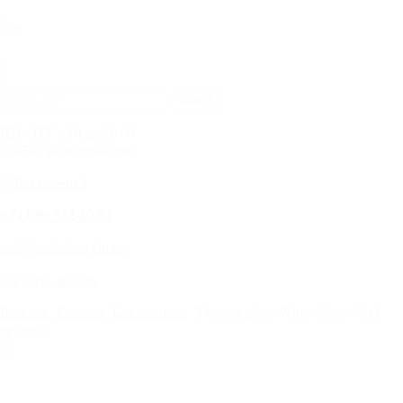
0
0
ПН - ПТ с 10 до 20.00
СБ-ВС выходные дни
+
7 (499) 322-80-81
info@mebelnovelti.ru
Заказать звонок
Главная
Каталог
Без принтов
Тахта Anders White Mura 76 (1
группа)