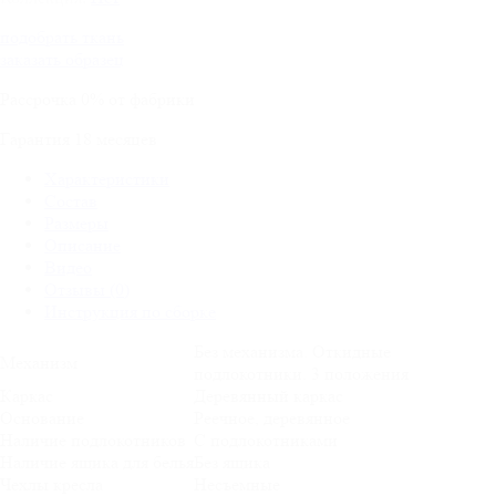
подобрать ткань
заказать образец
Рассрочка
0%
от фабрики
Гарантия
18
месяцев
Характеристики
Состав
Размеры
Описание
Видео
Отзывы (0)
Инструкция по сборке
Без механизма. Откидные
Механизм
подлокотники. 3 положения
Каркас
Деревянный каркас
Основание
Реечное, деревянное
Наличие подлокотников
С подлокотниками
Наличие ящика для белья
Без ящика
Чехлы кресла
Несъемные