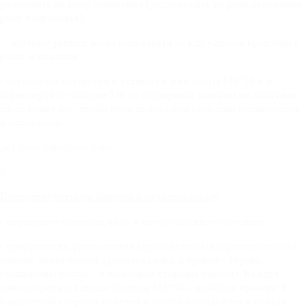
разместить на раму основания (расположить на раме основании
раму подголовья))
- вставьте рычаги рамы подголовья между ушками крепления
рамы основания
- совместите отверстия и вставьте в них болты М8*50 и и
зафиксируйте гайками М8 со стопорным кольцом не затягивая
их до конца так, чтобы рама подголовья свободно поднималась
и опускалась.
6.
Крепление четырех панелей к металлокаркасу
- переведите металлокаркас в полусложенное состояние
- прикрепите к раме сиденья горизонтальные (прямоугольные)
панели: левая панель крепится слева, а правая – справа
(подписаны мелом с изнаночной стороны панели). Каждая
панель крепится двумя болтами М6*40 с шайбами гровера. С
изнаночной стороны панелей в местах усовых гаек в обивке