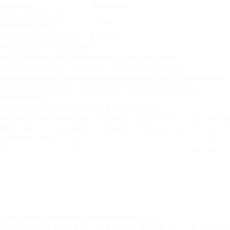
Гарантия
18 месяцев
MAX нагрузка на 1
140 кг
спальное место
Страна-производитель
Россия
Механизм трансформации
Без механизма. Раскладывающиеся подлокотники
Деревянный каркас из сосны с откидывающимися
подлокотниками, позволяющим принимать тахте 3 положения:
сложенное, полулежа, разложенное. Можно откидывать 1
подлокотник
Технические характеристики (размеры в см):
Общий размер
Габариты
Глубина
Высота от
Вес,
Объем
(ШхГхВ)
СМ (ШхД)
сиденья
пола до СМ
кг
м3
170 (140) х 69 х
27
0,82
65 х 200
65
42
70
кг
м3
Технические характеристики (размеры в см):
Общий размер
Габариты
Глубина
Высота от
Вес,
Объем