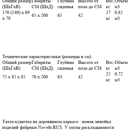
Общий размер
Габариты
Глубина
Высота от
Вес,
Объем
(ШхГхВ)
СМ (ШхД)
сиденья
пола до СМ
кг
м3
170 (140) х 69
27
0,82
65 х 200
65
42
х 70
кг
м3
Технические характеристики (размеры в см):
Общий размер
Габариты
Глубина
Высота от
Вес,
Объем
(ШхГхВ)
СМ (ШхД)
сиденья
пола до СМ
кг
м3
25
0,72
75 х 85 х 85
70 х 200
63
42
кг
м3
Тахта-кушетка на деревянном каркасе - новая линейка
изделий фабрики Novelti RUS. У тахты раскладываются