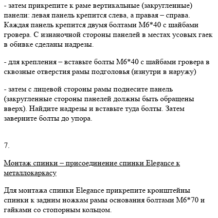
- затем прикрепите к раме вертикальные (закругленные)
панели: левая панель крепится слева, а правая – справа.
Каждая панель крепится двумя болтами М6*40 с шайбами
гровера. С изнаночной стороны панелей в местах усовых гаек
в обивке сделаны надрезы.
- для крепления – вставьте болты М6*40 с шайбами гровера в
сквозные отверстия рамы подголовья (изнутри в наружу)
- затем с лицевой стороны рамы поднесите панель
(закругленные стороны панелей должны быть обращены
вверх). Найдите надрезы и вставьте туда болты. Затем
заверните болты до упора.
7.
Монтаж спинки – присоединение спинки
Elegance
к
металлокаркасу
Для монтажа спинки Elegance прикрепите кронштейны
спинки к задним ножкам рамы основания болтами М6*70 и
гайками со стопорным кольцом.