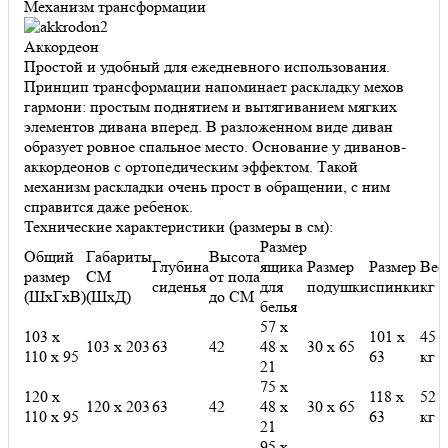
Механизм трансформации
Аккордеон
Простой и удобный для ежедневного использования.
Принцип трансформации напоминает раскладку мехов
гармони: простым поднятием и вытягиванием мягких
элементов дивана вперед. В разложенном виде диван
образует ровное спальное место. Основание у диванов-
аккордеонов с ортопедическим эффектом. Такой
механизм раскладки очень прост в обращении, с ним
справится даже ребенок.
Технические характеристики (размеры в см):
Размер
Общий
Габариты
Высота
Глубина
ящика
Размер
Размер
Вес
размер
СМ
от пола
сиденья
для
подушки
спинки
кг
(ШхГхВ)
(ШхД)
до СМ
белья
57 х
103 х
101 х
45
103 х 203
63
42
48 х
30 х 65
110 х 95
63
кг
21
75 х
120 х
118 х
52
120 х 203
63
42
48 х
30 х 65
110 х 95
63
кг
21
95 х