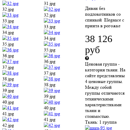
31.jpg
Диван без
32.jpg
подлокотников со
32.jpg
спинкой Elegance c
33.jpg
принта в рогожке
33.jpg
34.jpg
38 126
34.jpg
35.jpg
руб
35.jpg
36.jpg
36.jpg
Ценовая группа -
37.jpg
категория ткани. На
37.jpg
сайте представлены
38.jpg
4 ценовые группы.
38.jpg
Между собой
39.jpg
группы отличаются
39.jpg
техническими
40.jpg
характеристиками
40.jpg
ткани и
41.jpg
стоимостью.
41.jpg
Ткань:
1 группа
42.jpg