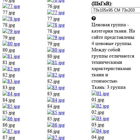
(ШхГхВ):
76.jpg
77.jpg
77.jpg
Ценовая группа -
78.jpg
категория ткани. На
78.jpg
сайте представлены
79.jpg
4 ценовые группы.
79.jpg
Между собой
80.jpg
группы отличаются
80.jpg
техническими
81.jpg
характеристиками
81.jpg
ткани и
82.jpg
стоимостью.
82.jpg
Ткань:
3 группа
83.jpg
83.jpg
01.jpg
84.jpg
84.jpg
02.jpg
85.jpg
85.jpg
03.jpg
86.jpg
86.jpg
04.jpg
87.jpg