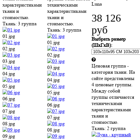
Luna
характеристиками
техническими
ткани и
характеристиками
38 126
стоимостью.
ткани и
Ткань:
3 группа
стоимостью.
руб
Ткань:
3 группа
01.jpg
Выбрать размер
01.jpg
(ШхГхВ):
02.jpg
02.jpg
03.jpg
Ценовая группа -
03.jpg
категория ткани. На
04.jpg
сайте представлены
04.jpg
4 ценовые группы.
05.jpg
Между собой
05.jpg
группы отличаются
06.jpg
техническими
06.jpg
характеристиками
07.jpg
ткани и
07.jpg
стоимостью.
08.jpg
Ткань:
2 группа
08.jpg
09.jpg