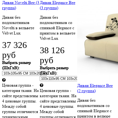
Диван Novelti Bee (3
Диван Elegance Bee
группа)
(3 группа)
Диван без
Диван без
подлокотников
подлокотников со
Novelti в вельвете
спинкой Elegance c
Velvet Lux
принтом в вельвете
Velvet Lux
37 326
38 126
руб
руб
Выбрать размер
(ШхГхВ):
Выбрать размер
(ШхГхВ):
Ценовая группа -
Диван Elegance Bee
категория ткани. На
Ценовая группа -
(2 группа)
сайте представлены
категория ткани. На
Диван без
4 ценовые группы.
сайте представлены
подлокотников со
Между собой
4 ценовые группы.
спинкой Elegance c
группы отличаются
Между собой
принтом в велюре
техническими
группы отличаются