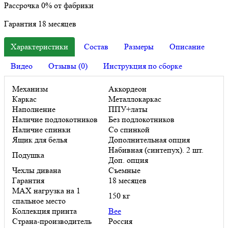
Рассрочка
0%
от фабрики
Гарантия
18
месяцев
Характеристики
Состав
Размеры
Описание
Видео
Отзывы (0)
Инструкция по сборке
Механизм
Аккордеон
Каркас
Металлокаркас
Наполнение
ППУ+латы
Наличие подлокотников
Без подлокотников
Наличие спинки
Со спинкой
Ящик для белья
Дополнительная опция
Набивная (синтепух). 2 шт.
Подушка
Доп. опция
Чехлы дивана
Съемные
Гарантия
18 месяцев
MAX нагрузка на 1
150 кг
спальное место
Коллекция принта
Bee
Страна-производитель
Россия