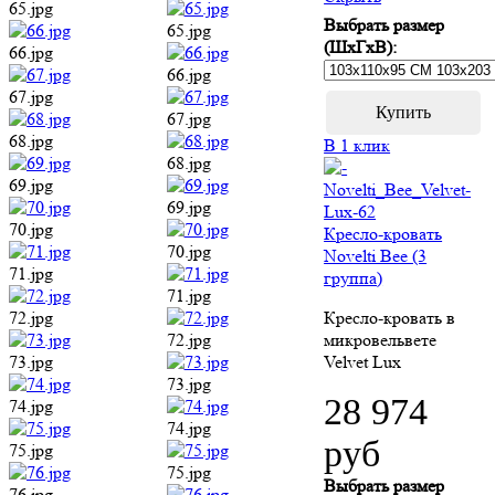
65.jpg
Выбрать размер
65.jpg
(ШхГхВ):
66.jpg
66.jpg
67.jpg
67.jpg
68.jpg
В 1 клик
68.jpg
69.jpg
69.jpg
70.jpg
Кресло-кровать
70.jpg
Novelti Bee (3
71.jpg
группа)
71.jpg
72.jpg
Кресло-кровать в
72.jpg
микровельвете
73.jpg
Velvet Lux
73.jpg
28 974
74.jpg
74.jpg
руб
75.jpg
75.jpg
Выбрать размер
76.jpg