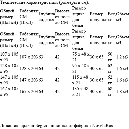
Технические характеристики (размеры в см):
Размер
Общий
Габариты
Высота
Глубина
ящика
Размер
Вес,
Объем
размер
СМ
от пола
сиденья
для
подушки
кг
м3
(ШхГхВ)
(ШхД)
до СМ
белья
Размер
Общий
Габариты
Высота
Глубина
ящика
Размер
Вес,
Объем
размер
СМ
от пола
сиденья
для
подушки
кг
м3
(ШхГхВ)
(ШхД)
до СМ
белья
107 х 105
75 х 48 х
50
107 х 203
63
42
30 х 65
1,2 м3
х 95
21
кг
128 х 105
95 х 48 х
62
128 х 203
63
42
30 х 65
1,6 м3
х 95
21
кг
147 х 105
115 х 48
62
147 х 203
63
42
30 х 65
1,6 м3
х 95
х 21
кг
167 х 105
135 х 48
68
167 х 203
63
42
30 х 65
1,8 м3
х 95
х 21
кг
Диван-аккордеон Segun - новинка от фабрики NoveltiRus.