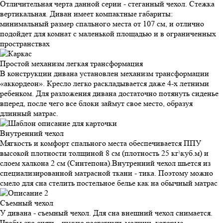
Отличительная черта данной серии - стеганный чехол. Стежка
вертикальная. Диван имеет компактные габариты:
минимальный размер спального места от 107 см, и отлично
подойдет для комнат с маленькой площадью и в ограниченных
пространствах
Простой механизм
легкая трансформация
В конструкции дивана установлен механизм трансформации
«аккордеон». Кресло легко раскладывается даже 4-х летними
ребенком. Для разложения дивана достаточно потянуть сиденье
вперед, после чего все блоки займут свое место, образуя
длинный матрас.
Внутренний
чехол
Мягкость и комфорт спального места обеспечивается ППУ
высокой плотности толщиной 8 см (плотность 25 кг\куб.м) и
слоем халкона 2 см (Синтепона).Внутренний чехол шьется из
специализированной матрасной ткани - тика. Поэтому можно
смело для сна стелить постельное белье как на обычный матрас
Съемный
чехол
У дивана - съемный чехол. Для сна внешний чехол снимается.
Чтобы его снять - нужно растегнуть молнии, которые