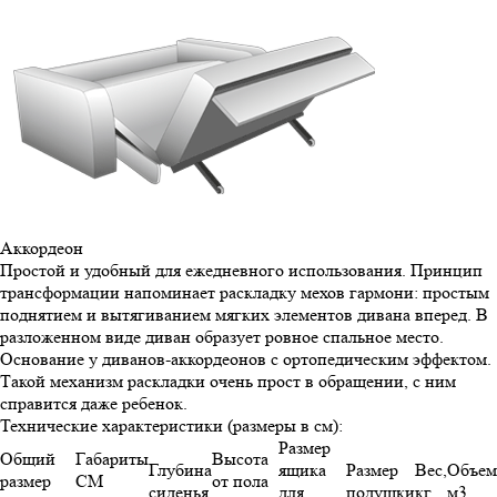
Аккордеон
Простой и удобный для ежедневного использования. Принцип
трансформации напоминает раскладку мехов гармони: простым
поднятием и вытягиванием мягких элементов дивана вперед. В
разложенном виде диван образует ровное спальное место.
Основание у диванов-аккордеонов с ортопедическим эффектом.
Такой механизм раскладки очень прост в обращении, с ним
справится даже ребенок.
Технические характеристики (размеры в см):
Размер
Общий
Габариты
Высота
Глубина
ящика
Размер
Вес,
Объем
размер
СМ
от пола
сиденья
для
подушки
кг
м3