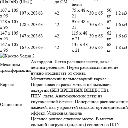
(ШхГхВ)
(ШхД)
до СМ
белья
107 х 105
75 х 48 х
50
107 х 203
63
42
30 х 65
1,2 м3
х 95
21
кг
128 х 105
95 х 48 х
62
128 х 203
63
42
30 х 65
1,6 м3
х 95
21
кг
147 х 105
115 х 48
62
147 х 203
63
42
30 х 65
1,6 м3
х 95
х 21
кг
167 х 105
135 х 48
68
167 х 203
63
42
30 х 65
1,8 м3
х 95
х 21
кг
Аккордеон. Легко раскладывается, даже 4–
Механизм
летним ребенком. Перед раскладыванием не
трансформации
нужно отодвигать от стены.
Металлический цельносварной каркас.
Каркас
Порошковая окраска метала не вызывает
аллергии (БЕЗ ВРЕДНЫХ ВЕЩЕСТВ).
ППУ+латы. Анатомические латы из
гнутоклееной березы. Поперечное расположение
Основание
ламелей, как у кроватей создают ортопедический
эффект. Усиленная ламель
Цельное ровное спальное место. В местах
сильной нагрузки (сидения) сендвич из ППУ