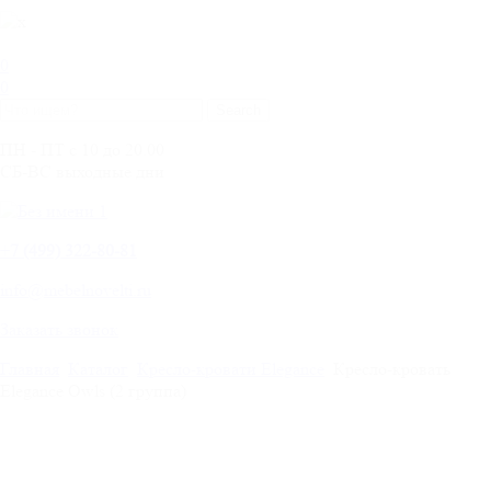
0
0
ПН - ПТ с 10 до 20.00
СБ-ВС выходные дни
+
7 (499) 322-80-81
info@mebelnovelti.ru
Заказать звонок
Главная
Каталог
Кресло-кровати Elegance
Кресло-кровать
Elegance Owls (2 группа)