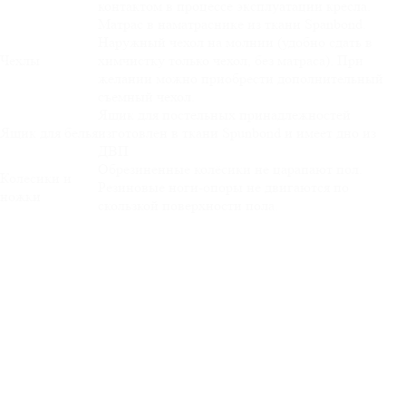
контактом в процессе эксплуатации кресла.
Матрас в наматраснике из ткани Spanbond.
Наружный чехол на молнии (удобно сдать в
Чехлы
химчистку только чехол, без матраса). При
желании можно приобрести дополнительный
съемный чехол.
Ящик для постельных принадлежностей
Ящик для белья
изготовлен в ткани Spunbond и имеет дно из
ДВП
Обрезиненные колёсики не царапают пол.
Колесики и
Резиновые ноги-опоры не двигаются по
ножки
скользкой поверхности пола.