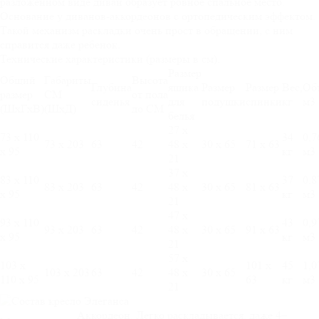
разложенном виде диван образует ровное спальное место.
Основание у диванов-аккордеонов с ортопедическим эффектом.
Такой механизм раскладки очень прост в обращении, с ним
справится даже ребенок.
Технические характеристики (размеры в см):
Размер
Общий
Габариты
Высота
Глубина
ящика
Размер
Размер
Вес,
Об
размер
СМ
от пола
сиденья
для
подушки
спинки
кг
м3
(ШхГхВ)
(ШхД)
до СМ
белья
27 х
73 х 110
34
0,7
73 х 203
63
42
48 х
30 х 65
71 х 63
х 95
кг
м3
21
37 х
83 х 110
37
0,8
83 х 203
63
42
48 х
30 х 65
81 х 63
х 95
кг
м3
21
47 х
93 х 110
43
0,9
93 х 203
63
42
48 х
30 х 65
91 х 63
х 95
кг
м3
21
57 х
103 х
101 х
45
1,0
103 х 203
63
42
48 х
30 х 65
110 х 95
63
кг
м3
21
Аккордеон. Легко раскладывается, даже 4–