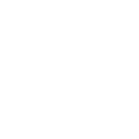
Механизм
летним ребенком. Перед раскладыванием не
трансформации
нужно отодвигать от стены.
Металлический цельносварной каркас.
Каркас
Порошковая окраска метала не вызывает
аллергии (БЕЗ ВРЕДНЫХ ВЕЩЕСТВ).
ППУ+латы. Анатомические латы из
гнутоклееной березы. Поперечное расположение
Основание
ламелей, как у кроватей создают ортопедический
эффект. Усиленная ламель
Цельное ровное спальное место. В местах
сильной нагрузки (сидения) сендвич из ППУ
(многослойный пенополеуритан повышенной
Состав
жесткости плюс высокоэластичный ППУ). В
спального
местах технического изгиба - высокоэластичный
места
ППУ. Сверху тонкое ППУ повышенной
плотности и холлкон. Высота мягкого места 10
см.
Спинка используется для фиксации подушки,
если кресло используется в качестве кровати, и
Спинка у
не дает подушке упасть. В сложенном виде
изголовья
спинка у изголовья предохраняет стены (обои)
от истирания, вызванного естественным