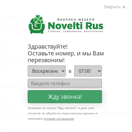
Закрыть
+
7 (499) 322-80-81
info@mebelnovelti.ru
Заказать звонок
Здравствуйте!
Оставьте номер, и мы Вам
перезвоним!
Войти
в
Введите логин и пароль
Жду звонка!
Нажимая на кнопку "
Жду звонка!
", я даю свое
Войти
Забыли пароль?
Забыли логин?
согласие на обработку персональных данных и
Запомнить меня
принимаю
условия соглашения