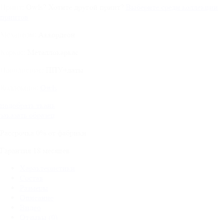
Owls
?
Хотите другой принт?
Выберите среди коллекции
Принт:
принтов
Аккордеон
Механизм:
Металлокаркас
Каркас:
ППУ+латы
Наполнение:
Owls
Коллекция:
подобрать ткань
заказать образец
Рассрочка
0%
от фабрики
Гарантия
18
месяцев
Характеристики
Состав
Размеры
Описание
Видео
Отзывы (0)