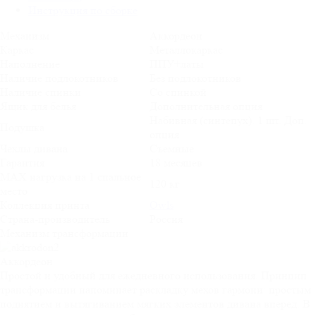
Инструкция по сборке
Механизм
Аккордеон
Каркас
Металлокаркас
Наполнение
ППУ+латы
Наличие подлокотников
Без подлокотников
Наличие спинки
Со спинкой
Ящик для белья
Дополнительная опция
Набивная (синтепух). 1 шт. Доп.
Подушка
опция
Чехлы дивана
Съемные
Гарантия
18 месяцев
MAX нагрузка на 1 спальное
120 кг
место
Коллекция принта
Owls
Страна-производитель
Россия
Механизм трансформации
Аккордеон
Простой и удобный для ежедневного использования. Принцип
трансформации напоминает раскладку мехов гармони: простым
поднятием и вытягиванием мягких элементов дивана вперед. В