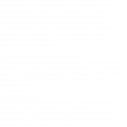
февраля 2019 года. Отличительной особенностью серии Elegance
является наличие спинки у изголовья кресла. Спинка
используется для фиксации подушки, если вы используете
кресло в качестве кровати, и не дает подушке упасть. В
сложенном виде спинка у изголовья отлично предохраняет
поверхность стены (обои) от засаливания и истирания,
вызванного естественным контактом подушек и стены в
процессе эксплуатации кресла.
Простой механизм
легкая трансформация
В конструкции кресла установлен механизм трансформации
«аккордеон». Кресло легко раскладывается даже 4-х летними
ребенком. Для разложения кресла достаточно потянуть сиденье
вперед, после чего все блоки займут свое место, образуя
длинный матрас.
Мягкость и
комфорт
Мягкость и комфорт спального места обеспечивается ППУ
высокой плотности толщиной 8 см (плотность 25 кг\куб.м) и
слоем халкона 2 см (Синтепона).Такое наполнение идеально
подходит как для сидения, так и для лежания, поскольку со
временем наполнитель не проседает