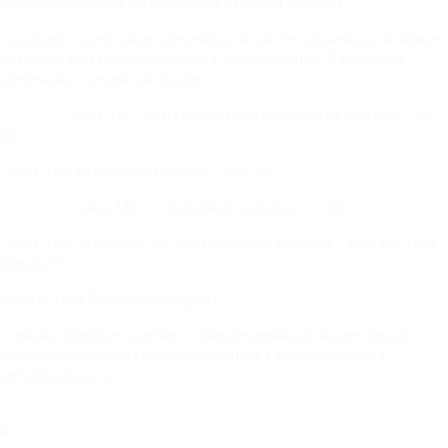
подписаны мелом с изнаночной стороны панели)
- комплект крепежных элементов (в пакете, уложенном в ящике
для белья или прикрепленном к раме сиденья). В комплект
крепежных элементов входят:
-
болт М8 *50 и гайка М8 со стопорным кольцом – по 2
шт.
- болт М6*40 и шайба гровера – по 8 шт.
- гайка М6 со стопорным кольцом – 2 шт.
- болт М6*70 и гайка М6 со стопорным кольцом – по 4 шт. (для
Elegance)
3 место (для
Elegance
) содержит
- спинку Elegance изделия с прикрепленными на нее двумя
кронштейнами для крепления спинки к раме основания
металлокаркаса
.
4.