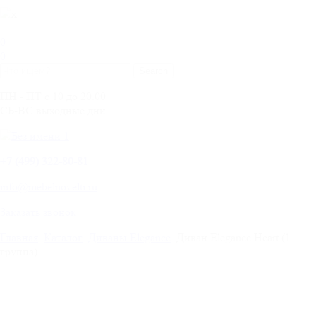
0
0
ПН - ПТ с 10 до 20.00
СБ-ВС выходные дни
+
7 (499) 322-80-81
info@mebelnovelti.ru
Заказать звонок
Главная
Каталог
Диваны Elegance
Диван Elegance Heart (1
группа)