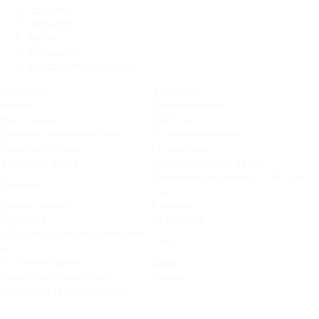
Размеры
Описание
Видео
Отзывы (0)
Инструкция по сборке
Механизм
Аккордеон
Каркас
Металлокаркас
Наполнение
ППУ+латы
Наличие подлокотников
Без подлокотников
Наличие спинки
Со спинкой
Ящик для белья
Дополнительная опция
Набивная (синтепух). 2 шт. Доп.
Подушка
опция
Чехлы дивана
Съемные
Гарантия
18 месяцев
MAX нагрузка на 1 спальное
150 кг
место
Коллекция принта
Heart
Страна-производитель
Россия
Механизм трансформации