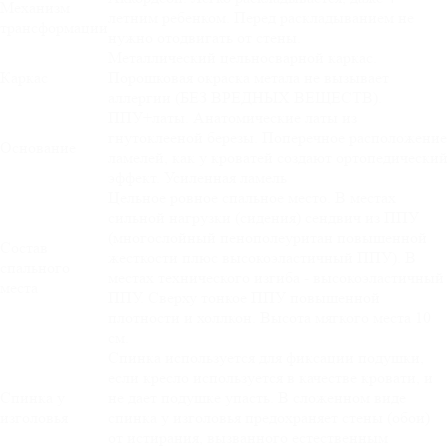
Механизм
летним ребенком. Перед раскладыванием не
трансформации
нужно отодвигать от стены.
Металлический цельносварной каркас.
Каркас
Порошковая окраска метала не вызывает
аллергии (БЕЗ ВРЕДНЫХ ВЕЩЕСТВ).
ППУ+латы. Анатомические латы из
гнутоклееной березы. Поперечное расположение
Основание
ламелей, как у кроватей создают ортопедический
эффект. Усиленная ламель
Цельное ровное спальное место. В местах
сильной нагрузки (сидения) сендвич из ППУ
(многослойный пенополеуритан повышенной
Состав
жесткости плюс высокоэластичный ППУ). В
спального
местах технического изгиба - высокоэластичный
места
ППУ. Сверху тонкое ППУ повышенной
плотности и холлкон. Высота мягкого места 10
см.
Спинка используется для фиксации подушки,
если кресло используется в качестве кровати, и
Спинка у
не дает подушке упасть. В сложенном виде
изголовья
спинка у изголовья предохраняет стены (обои)
от истирания, вызванного естественным