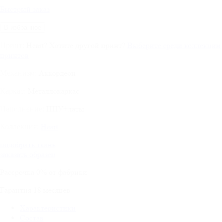
Быстрый заказ
В избранное
Heart
?
Хотите другой принт?
Выберите среди коллекции
Принт:
принтов
Аккордеон
Механизм:
Металлокаркас
Каркас:
ППУ+латы
Наполнение:
Heart
Коллекция:
подобрать ткань
заказать образец
Рассрочка
0%
от фабрики
Гарантия
18
месяцев
Характеристики
Состав