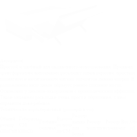
Аккордеон
Простой и удобный для ежедневного использования. Принцип
трансформации напоминает раскладку мехов гармони: простым
поднятием и вытягиванием мягких элементов дивана вперед. В
разложенном виде диван образует ровное спальное место.
Основание у диванов-аккордеонов с ортопедическим эффектом.
Такой механизм раскладки очень прост в обращении, с ним
справится даже ребенок.
Технические характеристики (размеры в см):
Размер
Общий
Габариты
Высота
Глубина
ящика
Размер
Размер
Вес,
Об
размер
СМ
от пола
сиденья
для
подушки
спинки
кг
м3
(ШхГхВ)
(ШхД)
до СМ
белья