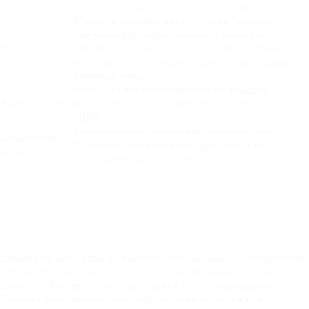
контактом в процессе эксплуатации кресла.
Матрас в наматраснике из ткани Spanbond.
Наружный чехол на молнии (удобно сдать в
Чехлы
химчистку только чехол, без матраса). При
желании можно приобрести дополнительный
съемный чехол.
Ящик для постельных принадлежностей
Ящик для белья
изготовлен в ткани Spunbond и имеет дно из
ДВП
Обрезиненные колёсики не царапают пол.
Колесики и
Резиновые ноги-опоры не двигаются по
ножки
скользкой поверхности пола.
Диван Elegance - один из наиболее популярных представителей
мягкой мебели семейства Novelti. Отличительной особенностью
семейства Elegance – наличие спинки у изголовья дивана.
Данная спинка необходима для фиксации подушки при