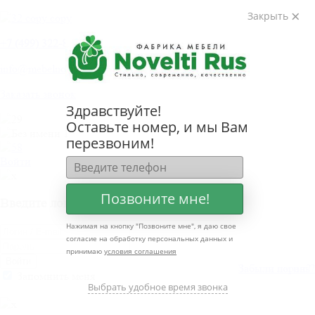
Закрыть
+
7 (499) 322-80-81
info@mebelnovelti.ru
Заказать звонок
Здравствуйте!
Оставьте номер, и мы Вам
перезвоним!
Войти
Позвоните мне!
Введите логин и пароль
Нажимая на кнопку "
Позвоните мне
", я даю свое
согласие на обработку персональных данных и
принимаю
условия соглашения
Войти
Забыли пароль?
Забыли логин?
Запомнить меня
Выбрать удобное время звонка