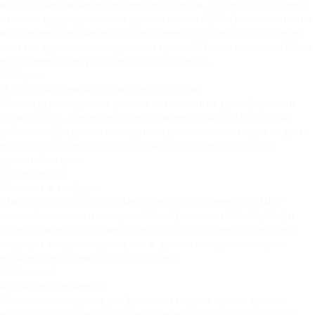
использовании дивана в качестве кровати. Спинка у изголовья
отлично предохраняет поверхность стены (обои) от засаливания
и истирания, вызванного естественным контактом подушек и
стен ы в процессе эксплуатации кресла. Высота изголовья 20 см
над уровнем поверхности спального места.
Простой механизм
легкая трансформация
В конструкции дивана установлен механизм трансформации
«аккордеон». Диван легко раскладывается даже 4-х летними
ребенком. Для разложения дивана достаточно потянуть сиденье
вперед, после чего все блоки займут свое место, образуя
длинный матрас.
Мягкость и
комфорт
Мягкость и комфорт спального места обеспечивается ППУ
высокой плотности толщиной 8 см (плотность 25 кг\куб.м) и
слоем халкона 2 см (Синтепона).Такое наполнение идеально
подходит как для сидения, так и для лежания, поскольку со
временем наполнитель не проседает
Бережное
отношение
Спинка используется для фиксации подушки, если кресло
используется в качестве кровати, и не дает подушке упасть. В