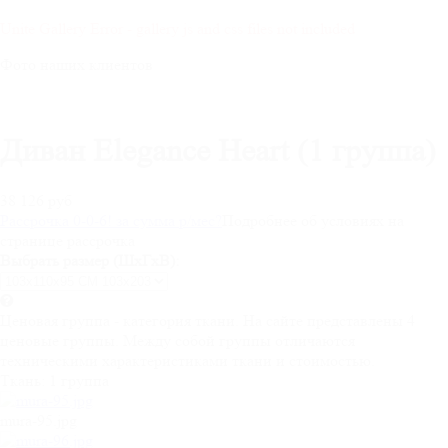
Unite Gallery Error - gallery js and css files not included
Фото наших клиентов
Диван Elegance Heart (1 группа)
38 126 руб
Рассрочка 0-0-6! за
сумма
р/мес
?
Подробнее об условиях на
странице рассрочка
Выбрать размер (ШхГхВ):
Ценовая группа - категория ткани. На сайте представлены 4
ценовые группы. Между собой группы отличаются
техническими характеристиками ткани и стоимостью.
Ткань:
1 группа
mura-95.jpg