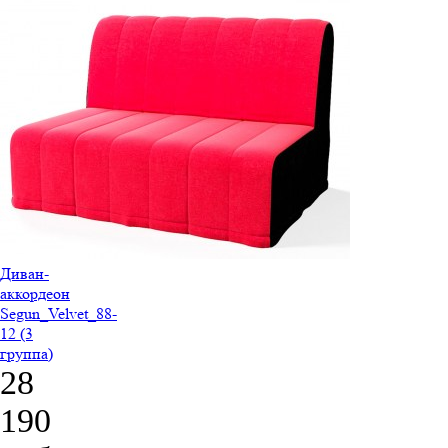
Диван-
аккордеон
Segun_Velvet_88-
12 (3
группа)
28
190