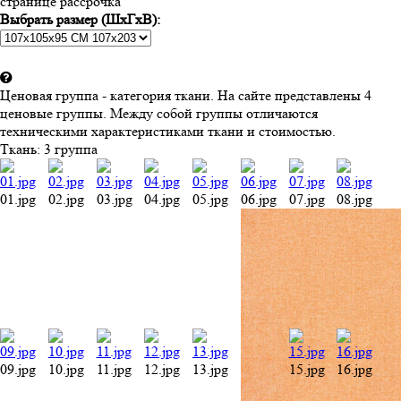
странице рассрочка
Выбрать размер (ШхГхВ):
Ценовая группа - категория ткани. На сайте представлены 4
ценовые группы. Между собой группы отличаются
техническими характеристиками ткани и стоимостью.
Ткань:
3 группа
01.jpg
02.jpg
03.jpg
04.jpg
05.jpg
06.jpg
07.jpg
08.jpg
09.jpg
10.jpg
11.jpg
12.jpg
13.jpg
15.jpg
16.jpg