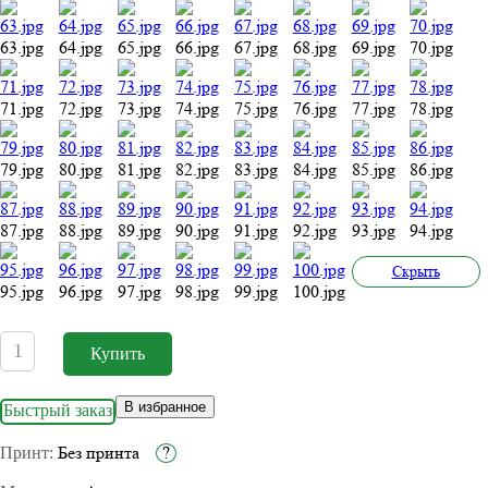
63.jpg
64.jpg
65.jpg
66.jpg
67.jpg
68.jpg
69.jpg
70.jpg
71.jpg
72.jpg
73.jpg
74.jpg
75.jpg
76.jpg
77.jpg
78.jpg
79.jpg
80.jpg
81.jpg
82.jpg
83.jpg
84.jpg
85.jpg
86.jpg
87.jpg
88.jpg
89.jpg
90.jpg
91.jpg
92.jpg
93.jpg
94.jpg
Cкрыть
95.jpg
96.jpg
97.jpg
98.jpg
99.jpg
100.jpg
В избранное
Быстрый заказ
Без принта
?
Принт: