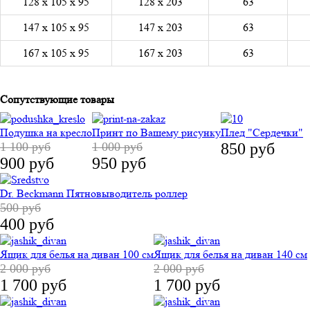
128 х 105 х 95
128 х 203
63
147 х 105 х 95
147 х 203
63
167 х 105 х 95
167 х 203
63
Сопутствующие товары
Подушка на кресло
Принт по Вашему рисунку
Плед "Сердечки"
1 100 руб
1 000 руб
850 руб
900 руб
950 руб
Dr. Beckmann Пятновыводитель роллер
500 руб
400 руб
Ящик для белья на диван 100 см
Ящик для белья на диван 140 см
2 000 руб
2 000 руб
1 700 руб
1 700 руб