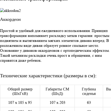
Аккордеон
Простой и удобный для ежедневного использования. Принцип
трансформации напоминает раскладку мехов гармони: простым
поднятием и вытягиванием мягких элементов дивана вперед. В
разложенном виде диван образует ровное спальное место.
Основание у диванов-аккордеонов с ортопедическим эффектом.
Такой механизм раскладки очень прост в обращении, с ним
справится даже ребенок.
Технические характеристики (размеры в см):
Общий размер
Габариты СМ
Глубина
Вы
(ШхГхВ)
(ШхД)
сиденья
107 х 105 х 95
107 х 203
63