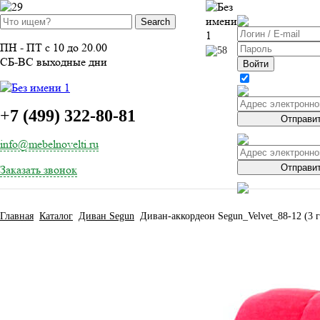
ВОЙТИ
ПН - ПТ с 10 до 20.00
СБ-ВС выходные дни
Войти
ЗАБЫЛИ 
ЗАБЫЛИ 
+
7 (499) 322-80-81
Отправи
info@mebelnovelti.ru
Отправи
Заказать звонок
Главная
Каталог
Диван Segun
Диван-аккордеон Segun_Velvet_88-12 (3 