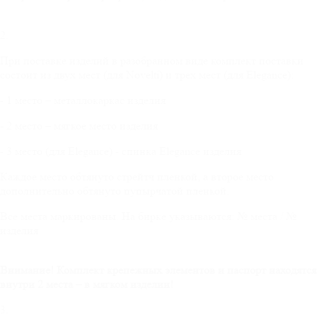
2.
При поставке изделий в разобранном виде комплект поставки
состоит из двух мест (для Novelti) и трех мест (для Elegance):
- 1 место – металлокаркас изделия
- 2 место – мягкое место изделия
- 3 место (для Elegance) - спинка Elegance изделия
Каждое место обтянуто стрейтч пленкой, а второе место
дополнительно обтянуто пупырчатой пленкой.
Все места маркированы. На бирке указываются: № места / №
изделия
Внимание! Комплект крепежных элементов и паспорт находятся
внутри 2 места – в мягком изделии!
3.