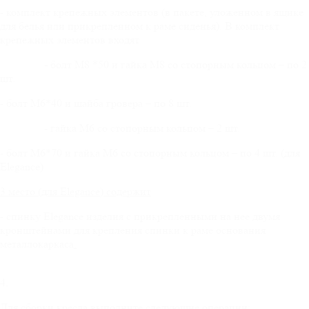
- комплект крепежных элементов (в пакете, уложенном в ящике
для белья или прикрепленном к раме сиденья). В комплект
крепежных элементов входят:
-
болт М8 *50 и гайка М8 со стопорным кольцом – по 2
шт.
- болт М6*40 и шайба гровера – по 8 шт.
- гайка М6 со стопорным кольцом – 2 шт.
- болт М6*70 и гайка М6 со стопорным кольцом – по 4 шт. (для
Elegance)
3 место (для
Elegance
) содержит
- спинку Elegance изделия с прикрепленными на нее двумя
кронштейнами для крепления спинки к раме основания
металлокаркаса
.
4.
Для сборки кресла выполните следующие операции: