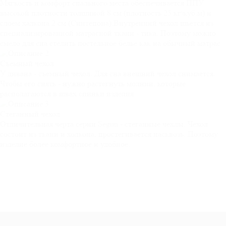
Мягкость и комфорт спального места обеспечивается ППУ
высокой плотности толщиной 8 см (плотность 25 кг\куб.м) и
слоем халкона 2 см (Синтепона).Внутренний чехол шьется из
специализированной матрасной ткани - тика. Поэтому можно
смело для сна стелить постельное белье как на обычный матрас
Съемный
чехол
У дивана - съемный чехол. Для сна внешний чехол снимается.
Чтобы его снять - нужно растегнуть молнии, которые
располагаются в швах спинки изделия
Стеганный
чехол
Отличительная черта серии Segun - стеганные чехлы. Чехол
состоит из ткани и холкона, простегивается насквозь. Поэтому
изделие более комфортное и удобное.