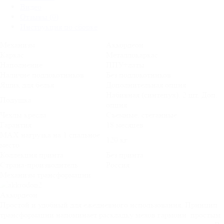
Видео
Отзывы (0)
Инструкция по сборке
Механизм
Аккордеон
Каркас
Металлокаркас
Наполнение
ППУ+латы
Наличие подлокотников
Без подлокотников
Ящик для белья
Дополнительная опция
Набивная (синтепух). 2 шт. Доп.
Подушка
опция
Чехлы кресла
Съемные, стеганные
Гарантия
18 месяцев
MAX нагрузка на 1 спальное
120 кг
место
Коллекция принта
Без принта
Страна-производитель
Россия
Механизм трансформации
Аккордеон
Простой и удобный для ежедневного использования. Принцип
трансформации напоминает раскладку мехов гармони: простым