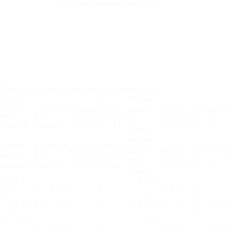
скользкой поверхности пола.
Технические характеристики (размеры в см):
Размер
Общий
Габариты
Высота
Глубина
ящика
Размер
Вес,
Объем
размер
СМ
от пола
сиденья
для
подушки
кг
м3
(ШхГхВ)
(ШхД)
до СМ
белья
Размер
Общий
Габариты
Высота
Глубина
ящика
Размер
Вес,
Объем
размер
СМ
от пола
сиденья
для
подушки
кг
м3
(ШхГхВ)
(ШхД)
до СМ
белья
107 х 105
75 х 48 х
50
107 х 203
63
42
30 х 65
1,2 м3
х 95
21
кг
128 х 105
95 х 48 х
62
128 х 203
63
42
30 х 65
1,6 м3
х 95
21
кг
147 х 105
115 х 48
62
147 х 203
63
42
30 х 65
1,6 м3