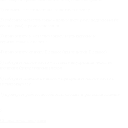
1) снимите с мест поставки защитную пленку.
2) соберите металлокаркас - прикрепите раму подголовья (из
сборки рам) к раме основания
3) прикрепите к металлокаркасу вертикальные и
горизонтальные панели.
4) прикрепите спинку Elegance (для изделий Elegance)
5) соберите мягкое место – вставьте внутренний чехол во
внешний (декоративный) чехол
6) соберите изделие целиком – прикрепите мягкое место к
металлокаркасу
7) проверьте работоспособность, сложив и разложив изделие
5.
Сборка металлокаркаса