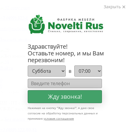
Закрыть
+
7 (499) 322-80-81
info@mebelnovelti.ru
Заказать звонок
Здравствуйте!
Оставьте номер, и мы Вам
перезвоним!
Войти
в
0
0
Жду звонка!
ПН - ПТ с 10 до 20.00
СБ-ВС выходные дни
Нажимая на кнопку "
Жду звонка!
", я даю свое
согласие на обработку персональных данных и
принимаю
условия соглашения
+
7 (499) 322-80-81