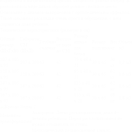
поднятием и вытягиванием мягких элементов дивана вперед. В
разложенном виде диван образует ровное спальное место.
Основание у диванов-аккордеонов с ортопедическим эффектом.
Такой механизм раскладки очень прост в обращении, с ним
справится даже ребенок.
Технические характеристики (размеры в см):
Размер
Общий
Габариты
Высота
Глубина
ящика
Размер
Вес,
Объем
размер
СМ
от пола
сиденья
для
подушки
кг
м3
(ШхГхВ)
(ШхД)
до СМ
белья
107 х 105
75 х 48 х
50
107 х 203
63
42
30 х 65
1,2 м3
х 95
21
кг
128 х 105
95 х 48 х
62
128 х 203
63
42
30 х 65
1,6 м3
х 95
21
кг
147 х 105
115 х 48
62
147 х 203
63
42
30 х 65
1,6 м3
х 95
х 21
кг
167 х 105
135 х 48
68
167 х 203
63
42
30 х 65
1,8 м3
х 95
х 21
кг
Аккордеон. Легко раскладывается, даже 4–
Механизм
летним ребенком. Перед раскладыванием не
трансформации
нужно отодвигать от стены.
Металлический цельносварной каркас.