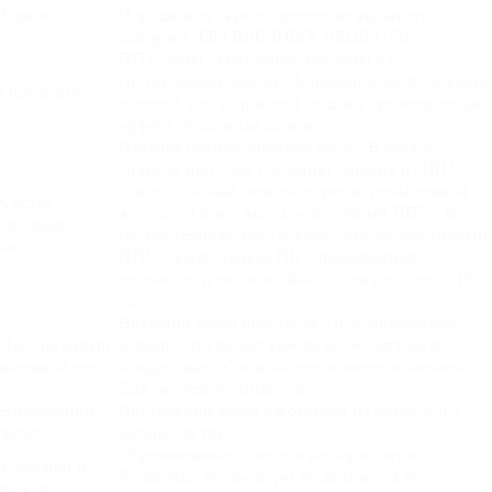
Каркас
Порошковая окраска метала не вызывает
аллергии (БЕЗ ВРЕДНЫХ ВЕЩЕСТВ).
ППУ+латы. Анатомические латы из
гнутоклееной березы. Поперечное расположение
Основание
ламелей, как у кроватей создают ортопедический
эффект. Усиленная ламель
Цельное ровное спальное место. В местах
сильной нагрузки (сидения) сендвич из ППУ
(многослойный пенополеуритан повышенной
Состав
жесткости плюс высокоэластичный ППУ). В
спального
местах технического изгиба - высокоэластичный
места
ППУ. Сверху тонкое ППУ повышенной
плотности и холлкон. Высота мягкого места 10
см.
Внешний чехол простеган с использованием
Простеганный
холкона, что делает кресло более мягким и
внешний чехол
комфортным. Сзади на чехла имеется молния.
Для сна чехол снимается
Внутренний
Внутренний чехол изготовлен из матрасного
чехол
материала тика
Обрезиненные колёсики не царапают пол.
Колесики и
Резиновые ноги-опоры не двигаются по
ножки