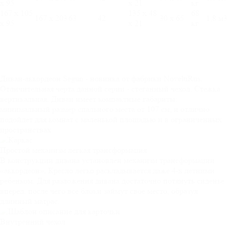
х 95
х 21
кг
167 х 105
135 х 48
68
167 х 203
63
42
30 х 65
1,8 м3
х 95
х 21
кг
Диван-аккордеон Segun - новинка от фабрики NoveltiRus.
Отличительная черта данной серии - стеганный чехол. Стежка
вертикальная. Диван имеет компактные габариты:
минимальный размер спального места от 107 см, и отлично
подойдет для комнат с маленькой площадью и в ограниченных
пространствах
Простой механизм
легкая трансформация
В конструкции дивана установлен механизм трансформации
«аккордеон». Кресло легко раскладывается даже 4-х летними
ребенком. Для разложения дивана достаточно потянуть сиденье
вперед, после чего все блоки займут свое место, образуя
длинный матрас.
Внутренний
чехол