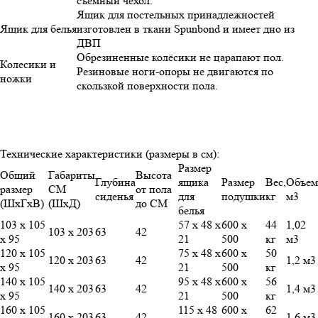
съемный чехол.
Ящик для постельных принадлежностей
Ящик для белья
изготовлен в ткани Spunbond и имеет дно из
ДВП
Обрезиненные колёсики не царапают пол.
Колесики и
Резиновые ноги-опоры не двигаются по
ножки
скользкой поверхности пола.
Технические характеристики (размеры в см):
Размер
Общий
Габариты
Высота
Глубина
ящика
Размер
Вес,
Объем
размер
СМ
от пола
сиденья
для
подушки
кг
м3
(ШхГхВ)
(ШхД)
до СМ
белья
103 х 105
57 х 48 х
600 х
44
1,02
103 х 203
63
42
х 95
21
500
кг
м3
120 х 105
75 х 48 х
600 х
50
120 х 203
63
42
1,2 м3
х 95
21
500
кг
140 х 105
95 х 48 х
600 х
56
140 х 203
63
42
1,4 м3
х 95
21
500
кг
160 х 105
115 х 48
600 х
62
160 х 203
63
42
1,6 м3