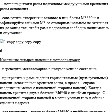
- вставьте рычаги рамы подголовья между ушками крепления
рамы основания
- совместите отверстия и вставьте в них болты М8*50 и и
зафиксируйте гайками М8 со стопорным кольцом не затягивая
их до конца так, чтобы рама подголовья свободно поднималась
и опускалась.
6.
Крепление четырех панелей к металлокаркасу
- переведите металлокаркас в полусложенное состояние
- прикрепите к раме сиденья горизонтальные (прямоугольные)
панели: левая панель крепится слева, а правая – справа
(подписаны мелом с изнаночной стороны панели). Каждая
панель крепится двумя болтами М6*40 с шайбами гровера. С
изнаночной стороны панелей в местах усовых гаек в обивке
сделаны надрезы.
- для крепления – вставьте болты М6*40 с шайбами гровера в