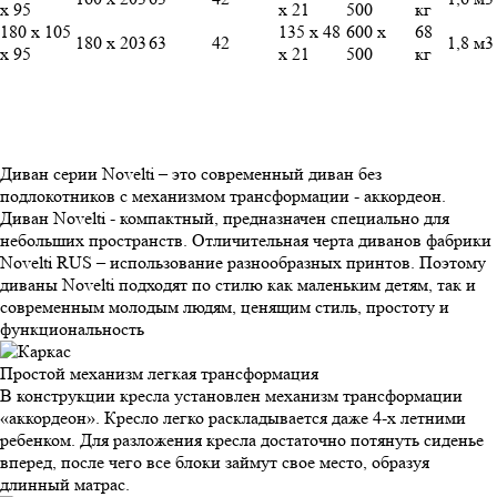
х 95
х 21
500
кг
180 х 105
135 х 48
600 х
68
180 х 203
63
42
1,8 м3
х 95
х 21
500
кг
Диван серии Novelti – это современный диван без
подлокотников c механизмом трансформации - аккордеон.
Диван Novelti - компактный, предназначен специально для
небольших пространств. Отличительная черта диванов фабрики
Novelti RUS – использование разнообразных принтов. Поэтому
диваны Novelti подходят по стилю как маленьким детям, так и
современным молодым людям, ценящим стиль, простоту и
функциональность
Простой механизм
легкая трансформация
В конструкции кресла установлен механизм трансформации
«аккордеон». Кресло легко раскладывается даже 4-х летними
ребенком. Для разложения кресла достаточно потянуть сиденье
вперед, после чего все блоки займут свое место, образуя
длинный матрас.