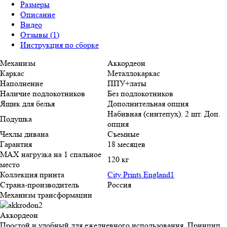
Размеры
Описание
Видео
Отзывы (1)
Инструкция по сборке
Механизм
Аккордеон
Каркас
Металлокаркас
Наполнение
ППУ+латы
Наличие подлокотников
Без подлокотников
Ящик для белья
Дополнительная опция
Набивная (синтепух). 2 шт. Доп.
Подушка
опция
Чехлы дивана
Съемные
Гарантия
18 месяцев
MAX нагрузка на 1 спальное
120 кг
место
Коллекция принта
City Prints England1
Страна-производитель
Россия
Механизм трансформации
Аккордеон
Простой и удобный для ежедневного использования. Принцип