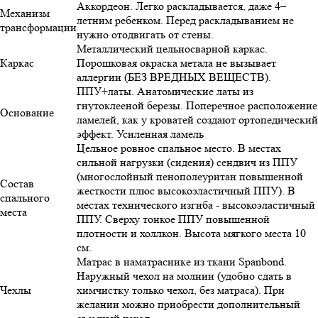
Аккордеон. Легко раскладывается, даже 4–
Механизм
летним ребенком. Перед раскладыванием не
трансформации
нужно отодвигать от стены.
Металлический цельносварной каркас.
Каркас
Порошковая окраска метала не вызывает
аллергии (БЕЗ ВРЕДНЫХ ВЕЩЕСТВ).
ППУ+латы. Анатомические латы из
гнутоклееной березы. Поперечное расположение
Основание
ламелей, как у кроватей создают ортопедический
эффект. Усиленная ламель
Цельное ровное спальное место. В местах
сильной нагрузки (сидения) сендвич из ППУ
(многослойный пенополеуритан повышенной
Состав
жесткости плюс высокоэластичный ППУ). В
спального
местах технического изгиба - высокоэластичный
места
ППУ. Сверху тонкое ППУ повышенной
плотности и холлкон. Высота мягкого места 10
см.
Матрас в наматраснике из ткани Spanbond.
Наружный чехол на молнии (удобно сдать в
Чехлы
химчистку только чехол, без матраса). При
желании можно приобрести дополнительный