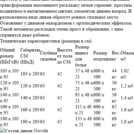
трансформации напоминает раскладку мехов гармони: простым
поднятием и вытягиванием мягких элементов дивана вперед. В
разложенном виде диван образует ровное спальное место.
Основание у диванов-аккордеонов с ортопедическим эффектом.
Такой механизм раскладки очень прост в обращении, с ним
справится даже ребенок.
Технические характеристики (размеры в см):
Размер
Общий
Габариты
Высота
Глубина
ящика
Размер
Вес,
Объем
размер
СМ
от пола
сиденья
для
подушки
кг
м3
(ШхГхВ)
(ШхД)
до СМ
белья
103 х 105
57 х 48 х
600 х
44
1,02
103 х 203
63
42
х 95
21
500
кг
м3
120 х 105
75 х 48 х
600 х
50
120 х 203
63
42
1,2 м3
х 95
21
500
кг
140 х 105
95 х 48 х
600 х
56
140 х 203
63
42
1,4 м3
х 95
21
500
кг
160 х 105
115 х 48
600 х
62
160 х 203
63
42
1,6 м3
х 95
х 21
500
кг
180 х 105
135 х 48
600 х
68
180 х 203
63
42
1,8 м3
х 95
х 21
500
кг