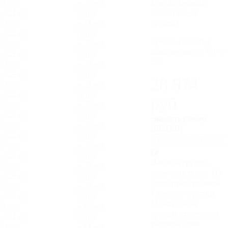
70.jpg
Кресло-кровать
70.jpg
Novelti Bee (3
71.jpg
группа)
71.jpg
Кресло-кровать в
72.jpg
микровельвете Velvet
72.jpg
Lux
73.jpg
73.jpg
28 974
74.jpg
74.jpg
руб
75.jpg
75.jpg
Выбрать размер
76.jpg
(ШхГхВ):
76.jpg
77.jpg
77.jpg
Ценовая группа -
78.jpg
категория ткани. На
78.jpg
сайте представлены
79.jpg
4 ценовые группы.
79.jpg
Между собой
80.jpg
группы отличаются
80.jpg
техническими
81.jpg