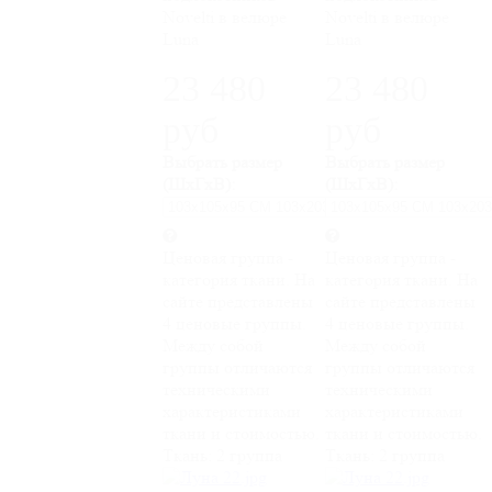
Novelti в велюре
Novelti в велюре
Luna
Luna
23 480
23 480
руб
руб
Выбрать размер
Выбрать размер
(ШхГхВ):
(ШхГхВ):
Ценовая группа -
Ценовая группа -
категория ткани. На
категория ткани. На
сайте представлены
сайте представлены
4 ценовые группы.
4 ценовые группы.
Между собой
Между собой
группы отличаются
группы отличаются
техническими
техническими
характеристиками
характеристиками
ткани и стоимостью.
ткани и стоимостью.
Ткань:
2 группа
Ткань:
2 группа