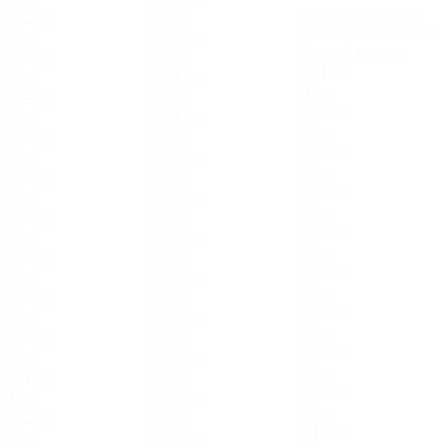
характеристиками
81.jpg
ткани и стоимостью.
82.jpg
Ткань:
3 группа
82.jpg
83.jpg
01.jpg
83.jpg
84.jpg
02.jpg
84.jpg
85.jpg
03.jpg
85.jpg
86.jpg
04.jpg
86.jpg
87.jpg
05.jpg
87.jpg
88.jpg
06.jpg
88.jpg
89.jpg
07.jpg
89.jpg
90.jpg
08.jpg
90.jpg
91.jpg
09.jpg
91.jpg
92.jpg