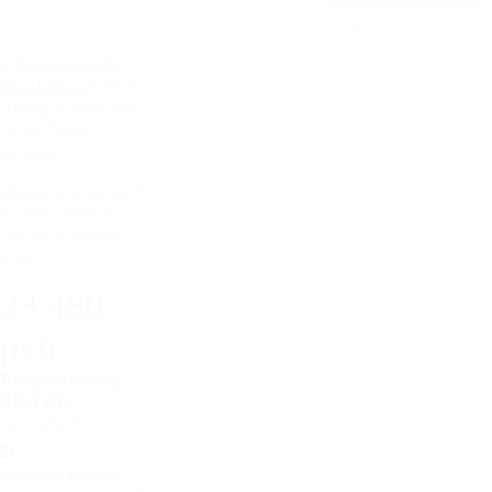
В 1 клик
Диван Novelti Bee
34-34 Purple (2
группа)
Диван-аккордеон без
подлокотников
Novelti в велюре
Luna
23 480
руб
Выбрать размер
(ШхГхВ):
Ценовая группа -