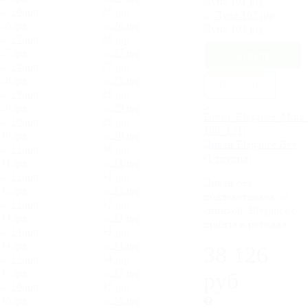
Луна 101.jpg
25.jpg
26.jpg
Луна 102.jpg
26.jpg
27.jpg
27.jpg
28.jpg
В 1 клик
28.jpg
29.jpg
29.jpg
30.jpg
Диван Elegance Bee
30.jpg
(1 группа)
31.jpg
31.jpg
Диван без
32.jpg
подлокотников со
32.jpg
спинкой Elegance c
33.jpg
принта в рогожке
33.jpg
34.jpg
38 126
34.jpg
35.jpg
руб
35.jpg
36.jpg