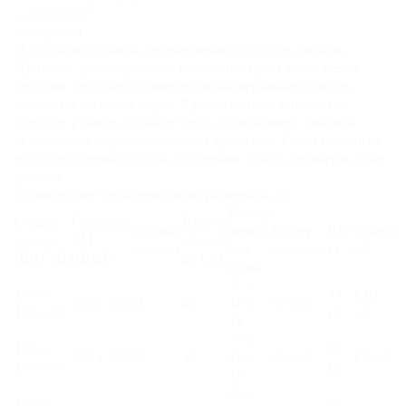
Аккордеон
Простой и удобный для ежедневного использования.
Принцип трансформации напоминает раскладку мехов
гармони: простым поднятием и вытягиванием мягких
элементов дивана вперед. В разложенном виде диван
образует ровное спальное место. Основание у диванов-
аккордеонов с ортопедическим эффектом. Такой механизм
раскладки очень прост в обращении, с ним справится даже
ребенок.
Технические характеристики (размеры в см):
Размер
Общий
Габариты
Высота
Глубина
ящика
Размер
Вес,
Объем
размер
СМ
от пола
сиденья
для
подушки
кг
м3
(ШхГхВ)
(ШхД)
до СМ
белья
57 х
103 х
44
1,02
103 х 203
63
42
48 х
30 х 65
105 х 95
кг
м3
21
75 х
120 х
50
120 х 203
63
42
48 х
30 х 65
1,2 м3
105 х 95
кг
21
95 х
140 х
56