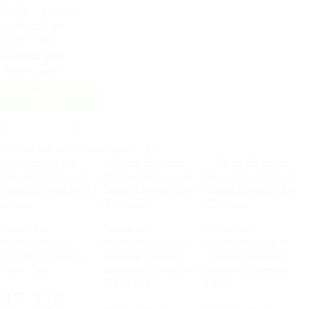
Ткань:
2 группа
Луна 34.jpg
Выбрать цвет
В 1 клик
Другие товары из коллекции "Bee"
Диван Novelti Bee (3
Диван Elegance Bee
Диван Elegance Bee
группа)
(3 группа)
(2 группа)
Диван без
Диван без
Диван без
подлокотников
подлокотников со
подлокотников со
Novelti в вельвете
спинкой Elegance c
спинкой Elegance c
Velvet Lux
принтом в вельвете
принтом в велюре
Velvet Lux
Luna
37 326