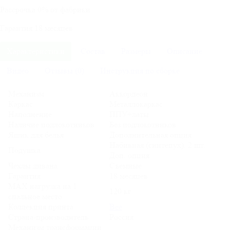
Рассрочка
0%
от фабрики
Гарантия
18
месяцев
Характеристики
Состав
Размеры
Описание
Видео
Отзывы (0)
Инструкция по сборке
Механизм
Аккордеон
Каркас
Металлокаркас
Наполнение
ППУ+латы
Наличие подлокотников
Без подлокотников
Ящик для белья
Дополнительная опция
Набивная (синтепух). 2 шт.
Подушка
Доп. опция
Чехлы дивана
Съемные
Гарантия
18 месяцев
MAX нагрузка на 1
120 кг
спальное место
Коллекция принта
Bee
Страна-производитель
Россия
Механизм трансформации