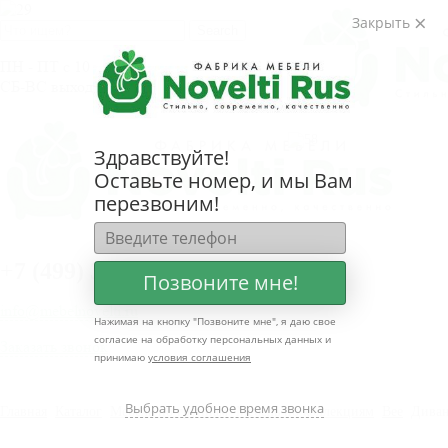
Закрыть
ПН - ПТ с 10 до 20.00
СБ-ВС выходные дни
Здравствуйте!
Оставьте номер, и мы Вам
перезвоним!
+
7 (499) 322-80-81
Позвоните мне!
info@mebelnovelti.ru
Нажимая на кнопку "
Позвоните мне
", я даю свое
согласие на обработку персональных данных и
Заказать звонок
принимаю
условия соглашения
Выбрать удобное время звонка
Главная
Каталог
Мебель по группам
Мебель по коллекциям
Bee
Диван