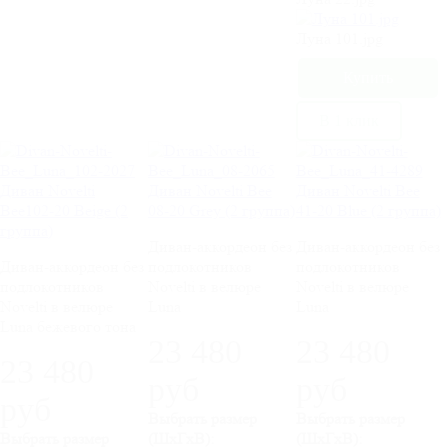
Луна 101.jpg
В 1 клик
Диван Novelti
Диван Novelti Bee
Диван Novelti Bee
Bee102-20 Beige (2
08-20 Grey (2 группа)
41-20 Blue (2 группа)
группа)
Диван-аккордеон без
Диван-аккордеон без
Диван-аккордеон без
подлокотников
подлокотников
подлокотников
Novelti в велюре
Novelti в велюре
Novelti в велюре
Luna
Luna
Luna бежевого тона
23 480
23 480
23 480
руб
руб
руб
Выбрать размер
Выбрать размер
Выбрать размер
(ШхГхВ):
(ШхГхВ):