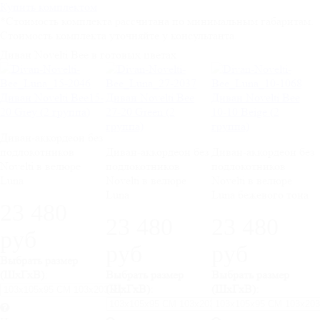
Купить комплектом
*Стоимость комплекта рассчитана по минимальным габаритам.
Стоимость комплекта уточняйте у консультанта.
Диван Novelti Bee в готовых цветах
Диван Novelti Bee15-
Диван Novelti Bee
Диван Novelti Bee
20 Grey (2 группа)
27-20 Green (2
10-10 Beige (2
группа)
группа)
Диван-аккордеон без
подлокотников
Диван-аккордеон без
Диван-аккордеон без
Novelti в велюре
подлокотников
подлокотников
Luna
Novelti в велюре
Novelti в велюре
Luna
Luna бежевого тона
23 480
23 480
23 480
руб
руб
руб
Выбрать размер
(ШхГхВ):
Выбрать размер
Выбрать размер
(ШхГхВ):
(ШхГхВ):