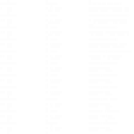
36.jpg
Ценовая группа -
37.jpg
категория ткани. На
37.jpg
сайте представлены
38.jpg
4 ценовые группы.
38.jpg
Между собой
39.jpg
группы отличаются
39.jpg
техническими
40.jpg
характеристиками
40.jpg
ткани и стоимостью.
41.jpg
Ткань:
1 группа
41.jpg
42.jpg
mura-95.jpg
42.jpg
43.jpg
mura-96.jpg
43.jpg
44.jpg
mura-91.jpg
44.jpg
45.jpg
mura-87.jpg
45.jpg
46.jpg
mura-100.jpg
46.jpg
47.jpg
mura-80.jpg