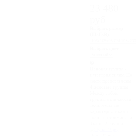
23 480
руб
Выбрать размер
(ШхГхВ):
Выбрать цвет
Ценовая группа -
категория ткани. На
сайте представлены
4 ценовые группы.
Между собой
группы отличаются
техническими
характеристиками
ткани и стоимостью.
Ткань:
2 группа
Луна 22.jpg