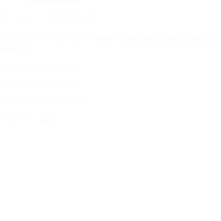
В избранное
Быстрый заказ
Bee
?
Хотите другой принт?
Выберите среди коллекции
Принт:
принтов
Аккордеон
Механизм:
Металлокаркас
Каркас:
ППУ+латы
Наполнение:
Bee
Коллекция: