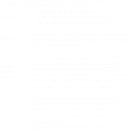
трансформации
нужно отодвигать от стены.
Металлический цельносварной каркас.
Каркас
Порошковая окраска метала не вызывает
аллергии (БЕЗ ВРЕДНЫХ ВЕЩЕСТВ).
ППУ+латы. Анатомические латы из
гнутоклееной березы. Поперечное расположение
Основание
ламелей, как у кроватей создают ортопедический
эффект. Усиленная ламель
Цельное ровное спальное место. В местах
сильной нагрузки (сидения) сендвич из ППУ
(многослойный пенополеуритан повышенной
Состав
жесткости плюс высокоэластичный ППУ). В
спального
местах технического изгиба - высокоэластичный
места
ППУ. Сверху тонкое ППУ повышенной
плотности и холлкон. Высота мягкого места 10
см.
Матрас в наматраснике из ткани Spanbond.
Наружный чехол на молнии (удобно сдать в
Чехлы
химчистку только чехол, без матраса). При
желании можно приобрести дополнительный
съемный чехол.
Ящик для постельных принадлежностей