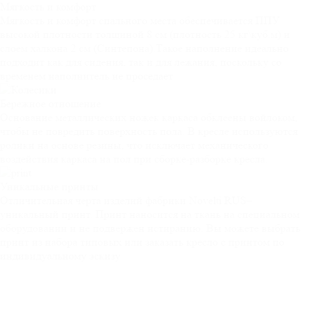
Мягкость и
комфорт
Мягкость и комфорт спального места обеспечивается ППУ
высокой плотности толщиной 8 см (плотность 25 кг\куб.м) и
слоем халкона 2 см (Синтепона).Такое наполнение идеально
подходит как для сидения, так и для лежания, поскольку со
временем наполнитель не проседает
Бережное
отношение
Основание металлических ножек каркаса обклеены войлоком,
чтобы не повредить поверхность пола. В кресле используются
ролики на основе резины, что исключает механического
воздействия каркаса на пол при сборке-разборке кресла.
Уникальные
принты
Отличительная черта изделий фабрики Novelti RUS–
уникальный принт. Принт наносится на ткань на специальном
оборудовании и не подвержен истиранию. Вы можете выбрать
принт из набора типовых или заказать кресло с принтом по
индивидуальному эскизу