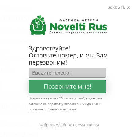
Закрыть
+
7 (499) 322-80-81
info@mebelnovelti.ru
Заказать звонок
Здравствуйте!
Оставьте номер, и мы Вам
перезвоним!
Войти
0
Позвоните мне!
0
Нажимая на кнопку "
Позвоните мне
", я даю свое
согласие на обработку персональных данных и
ПН - ПТ с 10 до 20.00
принимаю
условия соглашения
СБ-ВС выходные дни
Выбрать удобное время звонка
+
7 (499) 322-80-81