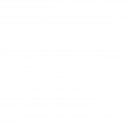
Изделия семейства Novelti могут поставляться как в собранном,
так и в разобранном виде.
Поставка изделий в разобранном виде имеет целью снижение
издержек на транспортировку изделий до потребителей.
2.
При поставке изделий в разобранном виде комплект поставки
состоит из двух мест (для Novelti) и трех мест (для Elegance):
- 1 место – металлокаркас изделия
- 2 место – мягкое место изделия
- 3 место (для Elegance) - спинка Elegance изделия
Каждое место обтянуто стрейтч пленкой, а второе место
дополнительно обтянуто пупырчатой пленкой.
Все места маркированы. На бирке указываются: № места / №
изделия