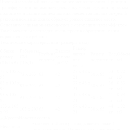
Простой и удобный для ежедневного использования. Принцип
трансформации напоминает раскладку мехов гармони: простым
поднятием и вытягиванием мягких элементов дивана вперед. В
разложенном виде диван образует ровное спальное место.
Основание у диванов-аккордеонов с ортопедическим эффектом.
Такой механизм раскладки очень прост в обращении, с ним
справится даже ребенок.
Технические характеристики (размеры в см):
Размер
Общий
Габариты
Высота
Глубина
ящика
Размер
Вес,
Объем
размер
СМ
от пола
сиденья
для
подушки
кг
м3
(ШхГхВ)
(ШхД)
до СМ
белья
73 х 105 х
27 х 48 х
33
0,72
73 х 203
63
42
30 х 65
95
21
кг
м3
83 х 105 х
37 х 48 х
36
0,83
83 х 203
63
42
30 х 65
95
21
кг
м3
93 х 105 х
47 х 48 х
41
0,93
93 х 203
63
42
30 х 65
95
21
кг
м3
103 х 105
57 х 48 х
44
1,02
103 х 203
63
42
30 х 65
х 95
21
кг
м3
Аккордеон. Легко раскладывается, даже 4–
Механизм
летним ребенком. Перед раскладыванием не