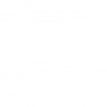
Ящик для белья
изготовлен в ткани Spunbond и имеет дно из
ДВП
Обрезиненные колёсики не царапают пол.
Колесики и
Резиновые ноги-опоры не двигаются по
ножки
скользкой поверхности пола.
Технические характеристики (размеры в см):
Размер
Общий
Габариты
Высота
Глубина
ящика
Размер
Вес,
Объем
размер
СМ
от пола
сиденья
для
подушки
кг
м3
(ШхГхВ)
(ШхД)
до СМ
белья
73 х 105 х
27 х 48 х
33
0,72
73 х 203
63
42
30 х 65
95
21
кг
м3
83 х 105 х
37 х 48 х
36
0,83
83 х 203
63
42
30 х 65
95
21
кг
м3
93 х 105 х
47 х 48 х
41
0,93
93 х 203
63
42
30 х 65