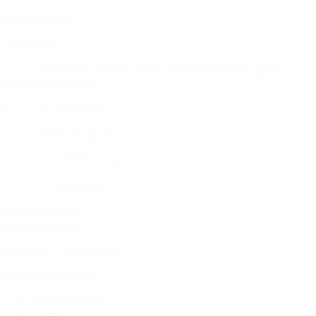
Быстрый заказ
В избранное
Spiderman
?
Хотите другой принт?
Выберите среди
Принт:
коллекции принтов
Аккордеон
Механизм:
Металлокаркас
Каркас:
ППУ+латы
Наполнение:
Spiderman
Коллекция:
подобрать ткань
заказать образец
Рассрочка
0%
от фабрики
Гарантия
18
месяцев
Характеристики
Состав