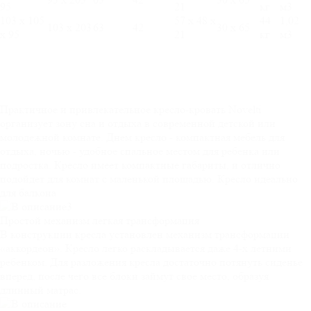
95
21
кг
м3
103 х 105
57 х 48 х
44
1,02
103 х 203
63
42
30 х 65
х 95
21
кг
м3
Практичное и привлекательное кресло-кровать Novelti
организует зону сна и отдыха в современной детской или
молодежной комнате. Днем кресло - компактная мебель для
отдыха, ночью - удобное спальное местом для ребенка или
подростка. Кресло имеет компактные габариты, и отлично
подойдет для комнат с маленькой площадью. Кресло идеально
для балкона
Простой механизм
легкая трансформация
В конструкции кресла установлен механизм трансформации
«аккордеон». Кресло легко раскладывается даже 4-х летними
ребенком. Для разложения кресла достаточно потянуть сиденье
вперед, после чего все блоки займут свое место, образуя
длинный матрас.