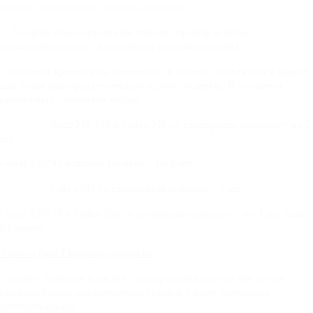
мелом с изнаночной стороны панели)
- боковые горизонтальные панели (правую и левую -
подписаны мелом с изнаночной стороны панели)
- комплект крепежных элементов (в пакете, уложенном в ящике
для белья или прикрепленном к раме сиденья). В комплект
крепежных элементов входят:
-
болт М8 *50 и гайка М8 со стопорным кольцом – по 2
шт.
- болт М6*40 и шайба гровера – по 8 шт.
- гайка М6 со стопорным кольцом – 2 шт.
- болт М6*70 и гайка М6 со стопорным кольцом – по 4 шт. (для
Elegance)
3 место (для
Elegance
) содержит
- спинку Elegance изделия с прикрепленными на нее двумя
кронштейнами для крепления спинки к раме основания
металлокаркаса
.