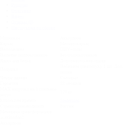
Размеры
Описание
Видео
Отзывы (0)
Инструкция по сборке
Механизм
Аккордеон
Каркас
Металлокаркас
Наполнение
ППУ+латы
Наличие подлокотников
Без подлокотников
Ящик для белья
Дополнительная опция
Набивная (синтепух). 1 шт. Доп.
Подушка
опция
Чехлы дивана
Съемные
Гарантия
18 месяцев
MAX нагрузка на 1 спальное
120 кг
место
Коллекция принта
Spiderman
Страна-производитель
Россия
Механизм трансформации
Аккордеон