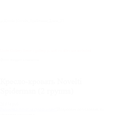
Unite Gallery Error - gallery js and css files not included
Фото наших клиентов
Кресло-кровать Novelti
Spiderman (2 группа)
28 974 руб
Рассрочка 0-0-6! за
сумма
р/мес
?
Подробнее об условиях на
странице рассрочка