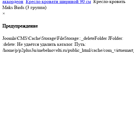
аккордеон
Кресло-кровати шириной 90 см
Кресло-кровать
Maks Birds (3 группа)
×
Предупреждение
Joomla\CMS\Cache\Storage\FileStorage::_deleteFolder JFolder:
:delete: Не удаётся удалить каталог. Путь:
/home/p/p2plus3n/mebelnovelti.ru/public_html/cache/com_virtuemart