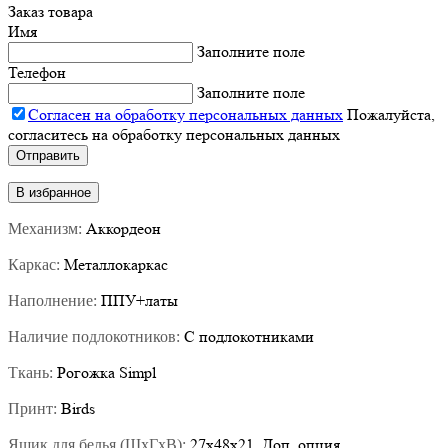
Заказ товара
Имя
Заполните поле
Телефон
Заполните поле
Согласен на обработку персональных данных
Пожалуйста,
согласитесь на обработку персональных данных
В избранное
Аккордеон
Механизм:
Металлокаркас
Каркас:
ППУ+латы
Наполнение:
С подлокотниками
Наличие подлокотников:
Рогожка Simpl
Ткань:
Birds
Принт:
27х48х21. Доп. опция
Ящик для белья (ШхГхВ):