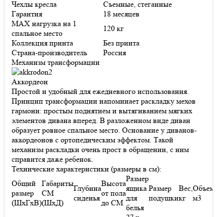
Чехлы кресла
Съемные, стеганные
Гарантия
18 месяцев
MAX нагрузка на 1
120 кг
спальное место
Коллекция принта
Без принта
Страна-производитель
Россия
Механизм трансформации
Аккордеон
Простой и удобный для ежедневного использования.
Принцип трансформации напоминает раскладку мехов
гармони: простым поднятием и вытягиванием мягких
элементов дивана вперед. В разложенном виде диван
образует ровное спальное место. Основание у диванов-
аккордеонов с ортопедическим эффектом. Такой
механизм раскладки очень прост в обращении, с ним
справится даже ребенок.
Технические характеристики (размеры в см):
Размер
Общий
Габариты
Высота
Глубина
ящика
Размер
Вес,
Объем
размер
СМ
от пола
сиденья
для
подушки
кг
м3
(ШхГхВ)
(ШхД)
до СМ
белья