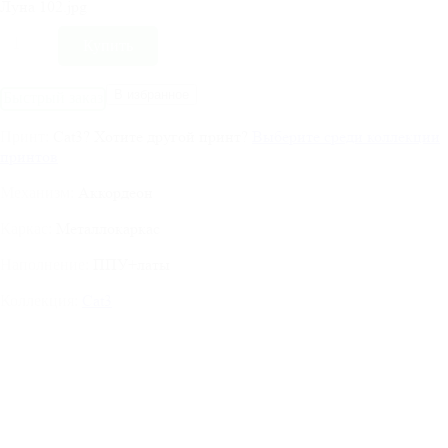
Луна 102.jpg
В избранное
Быстрый заказ
Cat3
?
Хотите другой принт?
Выберите среди коллекции
Принт:
принтов
Аккордеон
Механизм:
Металлокаркас
Каркас:
ППУ+латы
Наполнение:
Cat3
Коллекция: