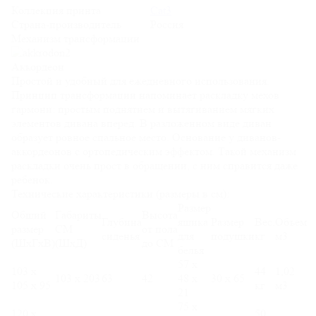
Коллекция принта
Cat3
Страна-производитель
Россия
Механизм трансформации
Аккордеон
Простой и удобный для ежедневного использования.
Принцип трансформации напоминает раскладку мехов
гармони: простым поднятием и вытягиванием мягких
элементов дивана вперед. В разложенном виде диван
образует ровное спальное место. Основание у диванов-
аккордеонов с ортопедическим эффектом. Такой механизм
раскладки очень прост в обращении, с ним справится даже
ребенок.
Технические характеристики (размеры в см):
Размер
Общий
Габариты
Высота
Глубина
ящика
Размер
Вес,
Объем
размер
СМ
от пола
сиденья
для
подушки
кг
м3
(ШхГхВ)
(ШхД)
до СМ
белья
57 х
103 х
44
1,02
103 х 203
63
42
48 х
30 х 65
105 х 95
кг
м3
21
75 х
120 х
50