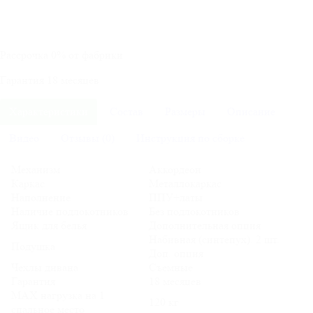
Рассрочка
0%
от фабрики
Гарантия
18
месяцев
Характеристики
Состав
Размеры
Описание
Видео
Отзывы (0)
Инструкция по сборке
Механизм
Аккордеон
Каркас
Металлокаркас
Наполнение
ППУ+латы
Наличие подлокотников
Без подлокотников
Ящик для белья
Дополнительная опция
Набивная (синтепух). 2 шт.
Подушка
Доп. опция
Чехлы дивана
Съемные
Гарантия
18 месяцев
MAX нагрузка на 1
120 кг
спальное место