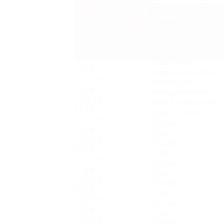
Ценовая группа -
категория ткани. На
сайте представлены
4 ценовые группы.
Между собой
32.jpg
группы отличаются
техническими
33.jpg
характеристиками
ткани и стоимостью.
34.jpg
Ткань:
3 группа
35.jpg
01.jpg
36.jpg
02.jpg
37.jpg
03.jpg
38.jpg
04.jpg
39.jpg
05.jpg