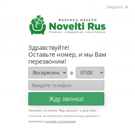
ВОЙТИ
Закрыть
ПН - ПТ с 10 до 20.00
СБ-ВС выходные дни
Войти
ЗАБЫЛИ 
ЗАБЫЛИ 
Здравствуйте!
+
7 (499) 322-80-81
Отправи
Оставьте номер, и мы Вам
перезвоним!
info@mebelnovelti.ru
Отправи
Заказать звонок
в
Главная
Каталог
Мебель по группам
Кресла и диваны Novelti
Диван No
Жду звонка!
Нажимая на кнопку "
Жду звонка!
", я даю свое
согласие на обработку персональных данных и
принимаю
условия соглашения