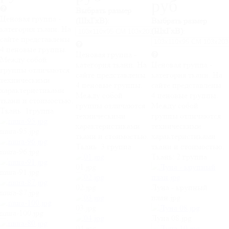
руб
Выбрать размер
Ценовая группа -
(ШхГхВ):
Выбрать размер
категория ткани. На
(ШхГхВ):
сайте представлены
4 ценовые группы.
Ценовая группа -
Между собой
категория ткани. На
Ценовая группа -
группы отличаются
сайте представлены
категория ткани. На
техническими
4 ценовые группы.
сайте представлены
характеристиками
Между собой
4 ценовые группы.
ткани и стоимостью.
группы отличаются
Между собой
Ткань:
1группа
техническими
группы отличаются
характеристиками
техническими
mura-95.jpg
ткани и стоимостью.
характеристиками
Ткань:
3 группа
ткани и стоимостью.
mura-96.jpg
Ткань:
2 группа
01.jpg
mura-91.jpg
02.jpg
Луна - крупный
mura-87.jpg
план.jpg
03.jpg
mura-100.jpg
Луна 08.jpg
04.jpg