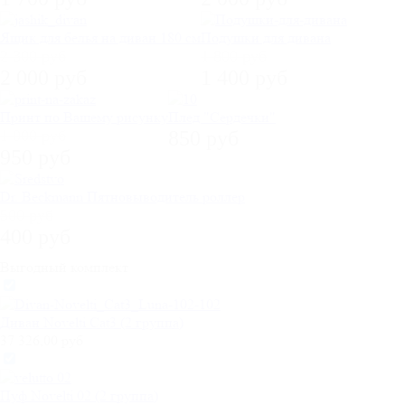
Ящик для белья на диван 180 см
Подушки для дивана
2 300 руб
1 800 руб
2 000 руб
1 400 руб
Принт по Вашему рисунку
Плед "Сердечки"
1 000 руб
850 руб
950 руб
Dr. Beckmann Пятновыводитель роллер
500 руб
400 руб
Выгодный комплект
Диван Novelti Cat3 (2 группа)
37 326,00 руб
Пуф Novelti 02 (2 группа)