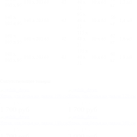
120 х 203
63
42
48 х
30 х 65
1,2 м3
105 х 95
кг
21
95 х
140 х
56
140 х 203
63
42
48 х
30 х 65
1,4 м3
105 х 95
кг
21
115 х
160 х
62
160 х 203
63
42
48 х
30 х 65
1,6 м3
105 х 95
кг
21
135 х
180 х
68
180 х 203
63
42
48 х
30 х 65
1,8 м3
105 х 95
кг
21
Сопутствующие товары
Ящик для белья на диван 100 см
Ящик для белья на диван 120 см
2 000 руб
2 000 руб
1 700 руб
1 700 руб
Ящик для белья на диван 140 см
Ящик для белья на диван 160 см
2 000 руб
2 300 руб
1 700 руб
2 000 руб