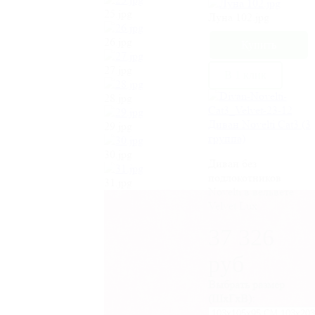
25.jpg
Луна 102.jpg
26.jpg
27.jpg
В 1 клик
28.jpg
Диван Novelti Cat3 (3
29.jpg
группа)
30.jpg
Диван без
подлокотников
31.jpg
Novelti в вельвете
Velvet Lux
37 326
руб
Выбрать размер
(ШхГхВ):