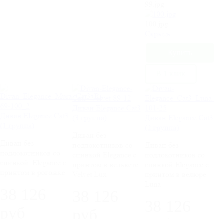
99.jpg
100.jpg
Cкрыть
В 1 клик
Диван Elegance Cat3
Диван Elegance Cat3
(3 группа)
Диван Elegance Cat3
(1 группа)
(2 группа)
Диван без
Диван без
подлокотников со
Диван без
подлокотников со
спинкой Elegance c
подлокотников со
спинкой Elegance c
принтом в вельвете
спинкой Elegance c
принтом в рогожке
Velvet Lux
принтом в велюре
Luna
38 126
38 126
38 126
руб
руб