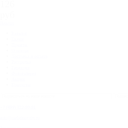
126
руб
Наверх
Каталог
Ткани
Принты
О товаре
Доставка и оплата
Рассрочка
Гарантия
Фотогалерея
Акции
Контакты
+
7 (499) 322-80-81
info@mebelnovelti.ru
Заказать звонок