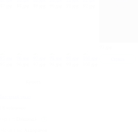
87.jpg
88.jpg
89.jpg
90.jpg
91.jpg
92.jpg
94.jpg
93.jpg
Cкрыть
95.jpg
96.jpg
97.jpg
98.jpg
99.jpg
100.jpg
Быстрый заказ
В избранное
Dalmatin3
?
Принт:
Аккордеон
Механизм: