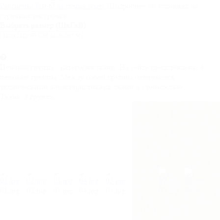
Рассрочка 0-0-6! за
сумма
р/мес
?
Подробнее об условиях на
странице рассрочка
Выбрать размер (ШхГхВ):
Ценовая группа - категория ткани. На сайте представлены 4
ценовые группы. Между собой группы отличаются
техническими характеристиками ткани и стоимостью.
Ткань:
3 группа
01.jpg
02.jpg
03.jpg
04.jpg
05.jpg
07.jpg
08.jpg