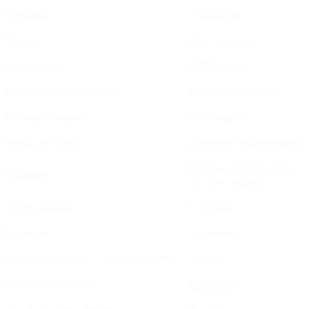
Механизм
Аккордеон
Каркас
Металлокаркас
Наполнение
ППУ+латы
Наличие подлокотников
Без подлокотников
Наличие спинки
Со спинкой
Ящик для белья
Дополнительная опция
Набивная (синтепух). 2
Подушка
шт. Доп. опция
Чехлы дивана
Съемные
Гарантия
18 месяцев
MAX нагрузка на 1 спальное место
150 кг
Коллекция принта
Dalmatin3