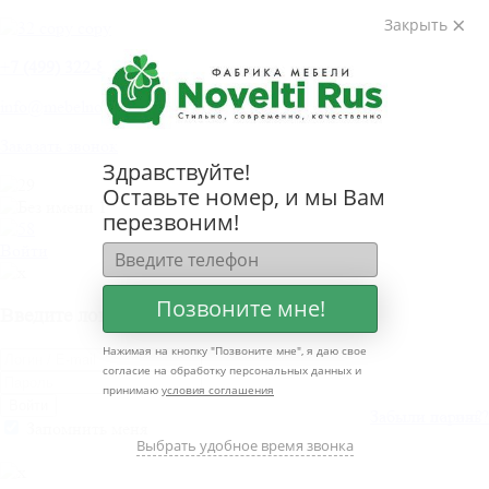
Закрыть
+
7 (499) 322-80-81
info@mebelnovelti.ru
Заказать звонок
Здравствуйте!
Оставьте номер, и мы Вам
перезвоним!
Войти
Позвоните мне!
Введите логин и пароль
Нажимая на кнопку "
Позвоните мне
", я даю свое
согласие на обработку персональных данных и
принимаю
условия соглашения
Войти
Забыли пароль?
Забыли логин?
Запомнить меня
Выбрать удобное время звонка