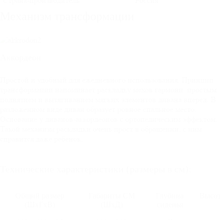
Страна-производитель
Россия
Механизм трансформации
Аккордеон
Простой и удобный для ежедневного использования. Принцип
трансформации напоминает раскладку мехов гармони: простым
поднятием и вытягиванием мягких элементов дивана вперед. В
разложенном виде диван образует ровное спальное место.
Основание у диванов-аккордеонов с ортопедическим эффектом.
Такой механизм раскладки очень прост в обращении, с ним
справится даже ребенок.
Технические характеристики (размеры в см):
Общий размер
Габариты СМ
Глубина
Высот
(ШхГхВ)
(ШхД)
сиденья