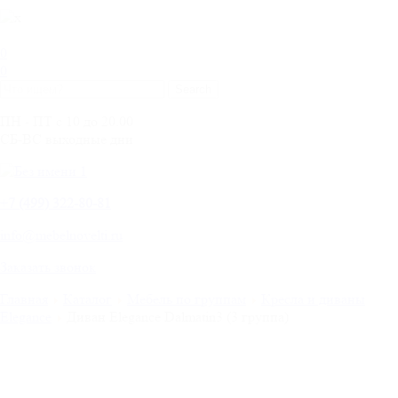
0
0
ПН - ПТ с 10 до 20.00
СБ-ВС выходные дни
+
7 (499) 322-80-81
info@mebelnovelti.ru
Заказать звонок
Главная
Каталог
Мебель по группам
Кресла и диваны
Elegance
Диван Elegance Dalmatin3 (3 группа)