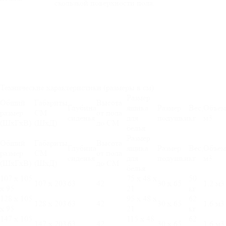
скользкой поверхности пола.
Технические характеристики (размеры в см):
Размер
Общий
Габариты
Высота
Глубина
ящика
Размер
Вес,
Объем
размер
СМ
от пола
сиденья
для
подушки
кг
м3
(ШхГхВ)
(ШхД)
до СМ
белья
Размер
Общий
Габариты
Высота
Глубина
ящика
Размер
Вес,
Объем
размер
СМ
от пола
сиденья
для
подушки
кг
м3
(ШхГхВ)
(ШхД)
до СМ
белья
107 х 105
75 х 48 х
50
107 х 203
63
42
30 х 65
1,2 м3
х 95
21
кг
128 х 105
95 х 48 х
62
128 х 203
63
42
30 х 65
1,6 м3
х 95
21
кг
147 х 105
115 х 48
62
147 х 203
63
42
30 х 65
1,6 м3