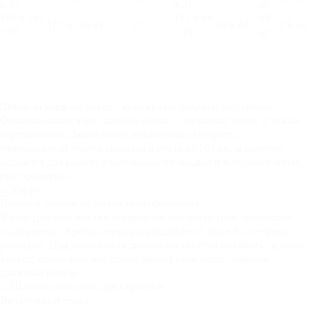
х 95
х 21
кг
167 х 105
135 х 48
68
167 х 203
63
42
30 х 65
1,8 м3
х 95
х 21
кг
Диван-аккордеон Segun - новинка от фабрики NoveltiRus.
Отличительная черта данной серии - стеганный чехол. Стежка
вертикальная. Диван имеет компактные габариты:
минимальный размер спального места от 107 см, и отлично
подойдет для комнат с маленькой площадью и в ограниченных
пространствах
Простой механизм
легкая трансформация
В конструкции дивана установлен механизм трансформации
«аккордеон». Кресло легко раскладывается даже 4-х летними
ребенком. Для разложения дивана достаточно потянуть сиденье
вперед, после чего все блоки займут свое место, образуя
длинный матрас.
Внутренний
чехол