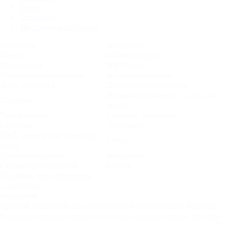
Видео
Отзывы (0)
Инструкция по сборке
Механизм
Аккордеон
Каркас
Металлокаркас
Наполнение
ППУ+латы
Наличие подлокотников
Без подлокотников
Ящик для белья
Дополнительная опция
Набивная (синтепух). 2 шт. Доп.
Подушка
опция
Чехлы кресла
Съемные, стеганные
Гарантия
18 месяцев
MAX нагрузка на 1 спальное
120 кг
место
Коллекция принта
Без принта
Страна-производитель
Россия
Механизм трансформации
Аккордеон
Простой и удобный для ежедневного использования. Принцип
трансформации напоминает раскладку мехов гармони: простым