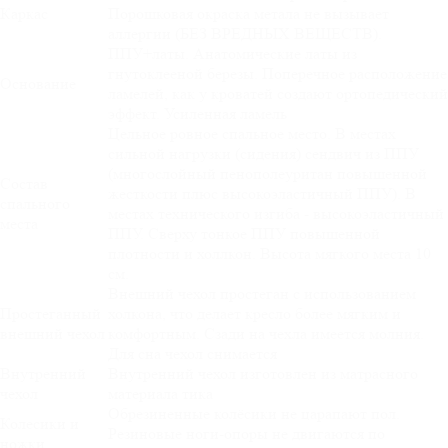
Каркас
Порошковая окраска метала не вызывает
аллергии (БЕЗ ВРЕДНЫХ ВЕЩЕСТВ).
ППУ+латы. Анатомические латы из
гнутоклееной березы. Поперечное расположение
Основание
ламелей, как у кроватей создают ортопедический
эффект. Усиленная ламель
Цельное ровное спальное место. В местах
сильной нагрузки (сидения) сендвич из ППУ
(многослойный пенополеуритан повышенной
Состав
жесткости плюс высокоэластичный ППУ). В
спального
местах технического изгиба - высокоэластичный
места
ППУ. Сверху тонкое ППУ повышенной
плотности и холлкон. Высота мягкого места 10
см.
Внешний чехол простеган с использованием
Простеганный
холкона, что делает кресло более мягким и
внешний чехол
комфортным. Сзади на чехла имеется молния.
Для сна чехол снимается
Внутренний
Внутренний чехол изготовлен из матрасного
чехол
материала тика
Обрезиненные колёсики не царапают пол.
Колесики и
Резиновые ноги-опоры не двигаются по
ножки