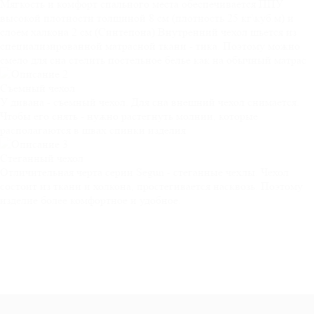
Мягкость и комфорт спального места обеспечивается ППУ
высокой плотности толщиной 8 см (плотность 25 кг\куб.м) и
слоем халкона 2 см (Синтепона).Внутренний чехол шьется из
специализированной матрасной ткани - тика. Поэтому можно
смело для сна стелить постельное белье как на обычный матрас
Съемный
чехол
У дивана - съемный чехол. Для сна внешний чехол снимается.
Чтобы его снять - нужно растегнуть молнии, которые
располагаются в швах спинки изделия
Стеганный
чехол
Отличительная черта серии Segun - стеганные чехлы. Чехол
состоит из ткани и холкона, простегивается насквозь. Поэтому
изделие более комфортное и удобное.