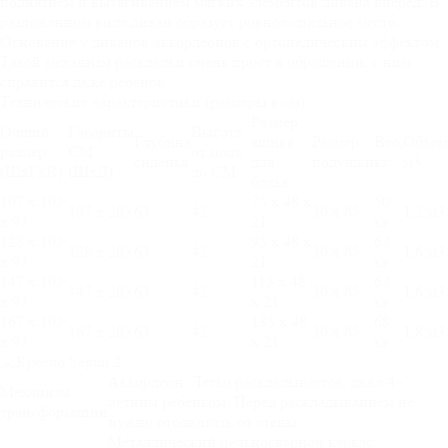
поднятием и вытягиванием мягких элементов дивана вперед. В
разложенном виде диван образует ровное спальное место.
Основание у диванов-аккордеонов с ортопедическим эффектом.
Такой механизм раскладки очень прост в обращении, с ним
справится даже ребенок.
Технические характеристики (размеры в см):
Размер
Общий
Габариты
Высота
Глубина
ящика
Размер
Вес,
Объем
размер
СМ
от пола
сиденья
для
подушки
кг
м3
(ШхГхВ)
(ШхД)
до СМ
белья
107 х 105
75 х 48 х
50
107 х 203
63
42
30 х 65
1,2 м3
х 95
21
кг
128 х 105
95 х 48 х
62
128 х 203
63
42
30 х 65
1,6 м3
х 95
21
кг
147 х 105
115 х 48
62
147 х 203
63
42
30 х 65
1,6 м3
х 95
х 21
кг
167 х 105
135 х 48
68
167 х 203
63
42
30 х 65
1,8 м3
х 95
х 21
кг
Аккордеон. Легко раскладывается, даже 4–
Механизм
летним ребенком. Перед раскладыванием не
трансформации
нужно отодвигать от стены.
Металлический цельносварной каркас.