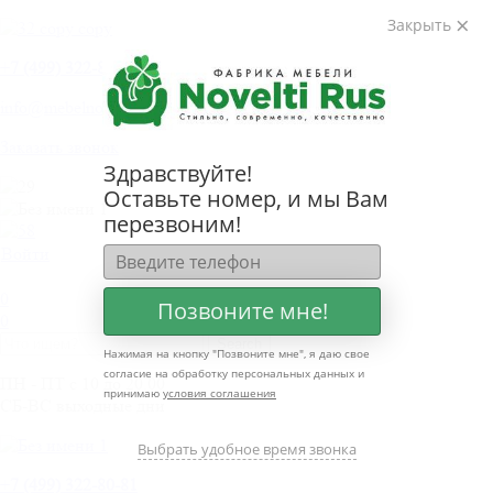
Закрыть
+
7 (499) 322-80-81
info@mebelnovelti.ru
Заказать звонок
Здравствуйте!
Оставьте номер, и мы Вам
перезвоним!
Войти
0
Позвоните мне!
0
Нажимая на кнопку "
Позвоните мне
", я даю свое
согласие на обработку персональных данных и
ПН - ПТ с 10 до 20.00
принимаю
условия соглашения
СБ-ВС выходные дни
Выбрать удобное время звонка
+
7 (499) 322-80-81