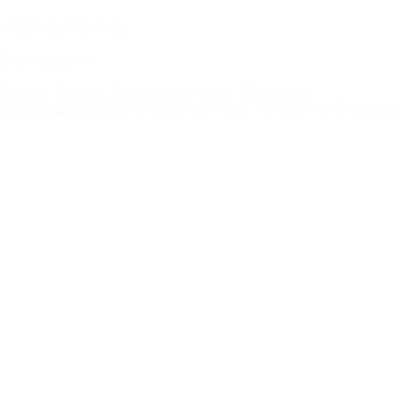
info@mebelnovelti.ru
Заказать звонок
Главная
Каталог
Мебель по группам
Диваны без
подлокотников
Диван-аккордеон Segun_Velutto_48-34 (2 группа)