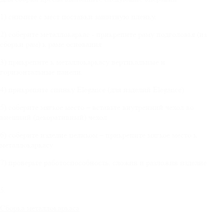
1) снимите с мест поставки защитную пленку.
2) соберите металлокаркас - прикрепите раму подголовья (из
сборки рам) к раме основания
3) прикрепите к металлокаркасу вертикальные и
горизонтальные панели.
4) прикрепите спинку Elegance (для изделий Elegance)
5) соберите мягкое место – вставьте внутренний чехол во
внешний (декоративный) чехол
6) соберите изделие целиком – прикрепите мягкое место к
металлокаркасу
7) проверьте работоспособность, сложив и разложив изделие
5.
Сборка металлокаркаса