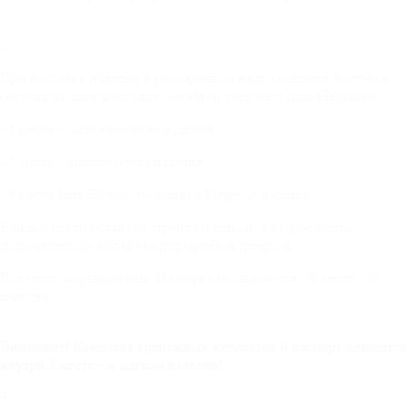
2.
При поставке изделий в разобранном виде комплект поставки
состоит из двух мест (для Novelti) и трех мест (для Elegance):
- 1 место – металлокаркас изделия
- 2 место – мягкое место изделия
- 3 место (для Elegance) - спинка Elegance изделия
Каждое место обтянуто стрейтч пленкой, а второе место
дополнительно обтянуто пупырчатой пленкой.
Все места маркированы. На бирке указываются: № места / №
изделия
Внимание! Комплект крепежных элементов и паспорт находятся
внутри 2 места – в мягком изделии!
3.