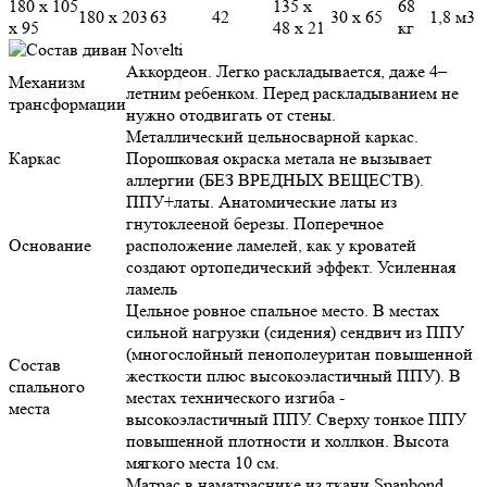
180 х 105
135 х
68
180 х 203
63
42
30 х 65
1,8 м3
х 95
48 х 21
кг
Аккордеон. Легко раскладывается, даже 4–
Механизм
летним ребенком. Перед раскладыванием не
трансформации
нужно отодвигать от стены.
Металлический цельносварной каркас.
Каркас
Порошковая окраска метала не вызывает
аллергии (БЕЗ ВРЕДНЫХ ВЕЩЕСТВ).
ППУ+латы. Анатомические латы из
гнутоклееной березы. Поперечное
Основание
расположение ламелей, как у кроватей
создают ортопедический эффект. Усиленная
ламель
Цельное ровное спальное место. В местах
сильной нагрузки (сидения) сендвич из ППУ
(многослойный пенополеуритан повышенной
Состав
жесткости плюс высокоэластичный ППУ). В
спального
местах технического изгиба -
места
высокоэластичный ППУ. Сверху тонкое ППУ
повышенной плотности и холлкон. Высота
мягкого места 10 см.
Матрас в наматраснике из ткани Spanbond.