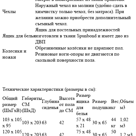
Наружный чехол на молнии (удобно сдать в
Чехлы
химчистку только чехол, без матраса). При
желании можно приобрести дополнительный
съемный чехол.
Ящик для постельных принадлежностей
Ящик для белья
изготовлен в ткани Spunbond и имеет дно из
ДВП
Обрезиненные колёсики не царапают пол.
Колесики и
Резиновые ноги-опоры не двигаются по
ножки
скользкой поверхности пола.
Технические характеристики (размеры в см):
Размер
Общий
Габариты
Высота
Глубина
ящика
Размер
Вес,
Объем
размер
СМ
от пола
сиденья
для
подушки
кг
м3
(ШхГхВ)
(ШхД)
до СМ
белья
103 х 105
57 х 48
44
1,02
103 х 203
63
42
30 х 65
х 95
х 21
кг
м3
120 х 105
75 х 48
50
120 х 203
63
42
30 х 65
1,2 м3