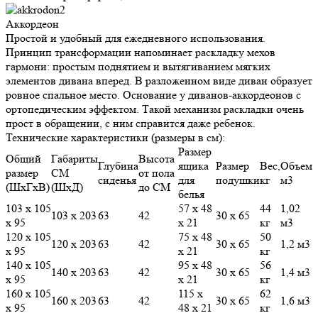
Аккордеон
Простой и удобный для ежедневного использования.
Принцип трансформации напоминает раскладку мехов
гармони: простым поднятием и вытягиванием мягких
элементов дивана вперед. В разложенном виде диван образует
ровное спальное место. Основание у диванов-аккордеонов с
ортопедическим эффектом. Такой механизм раскладки очень
прост в обращении, с ним справится даже ребенок.
Технические характеристики (размеры в см):
Размер
Общий
Габариты
Высота
Глубина
ящика
Размер
Вес,
Объем
размер
СМ
от пола
сиденья
для
подушки
кг
м3
(ШхГхВ)
(ШхД)
до СМ
белья
103 х 105
57 х 48
44
1,02
103 х 203
63
42
30 х 65
х 95
х 21
кг
м3
120 х 105
75 х 48
50
120 х 203
63
42
30 х 65
1,2 м3
х 95
х 21
кг
140 х 105
95 х 48
56
140 х 203
63
42
30 х 65
1,4 м3
х 95
х 21
кг
160 х 105
115 х
62
160 х 203
63
42
30 х 65
1,6 м3
х 95
48 х 21
кг