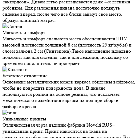
«аккордеон». Диван легко раскладывается даже 4-х летними
ребенком. Для разложения дивана достаточно потянуть
сиденье вперед, после чего все блоки займут свое место,
образуя длинный матрас.
Мягкость и
комфорт
Мягкость и комфорт спального места обеспечивается ППУ
высокой плотности толщиной 8 см (плотность 25 кг\куб.м) и
слоем халкона 2 см (Синтепона).Такое наполнение идеально
подходит как для сидения, так и для лежания, поскольку со
временем наполнитель не проседает
Бережное
отношение
Основание металлических ножек каркаса обклеены войлоком,
чтобы не повредить поверхность пола. В диване
используются ролики на основе резины, что исключает
механического воздействия каркаса на пол при сборке-
разборке кресла.
Уникальные
принты
Отличительная черта изделий фабрики Novelti RUS–
уникальный принт. Принт наносится на ткань на
специальном оборудовании и не подвержен истиранию. Вы