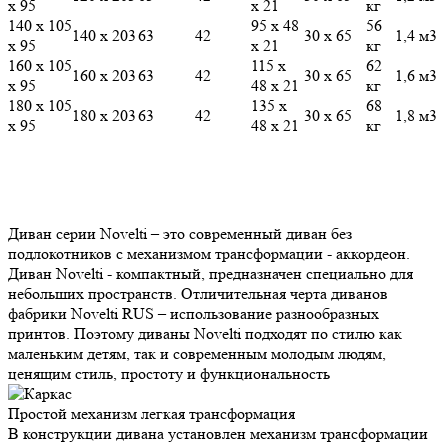
х 95
х 21
кг
140 х 105
95 х 48
56
140 х 203
63
42
30 х 65
1,4 м3
х 95
х 21
кг
160 х 105
115 х
62
160 х 203
63
42
30 х 65
1,6 м3
х 95
48 х 21
кг
180 х 105
135 х
68
180 х 203
63
42
30 х 65
1,8 м3
х 95
48 х 21
кг
Диван серии Novelti – это современный диван без
подлокотников c механизмом трансформации - аккордеон.
Диван Novelti - компактный, предназначен специально для
небольших пространств. Отличительная черта диванов
фабрики Novelti RUS – использование разнообразных
принтов. Поэтому диваны Novelti подходят по стилю как
маленьким детям, так и современным молодым людям,
ценящим стиль, простоту и функциональность
Простой механизм
легкая трансформация
В конструкции дивана установлен механизм трансформации