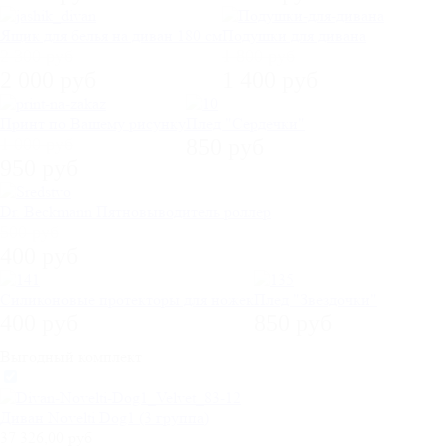
Ящик для белья на диван 180 см
Подушки для дивана
2 300 руб
1 800 руб
2 000 руб
1 400 руб
Принт по Вашему рисунку
Плед "Сердечки"
1 000 руб
850 руб
950 руб
Dr. Beckmann Пятновыводитель роллер
500 руб
400 руб
Силиконовые протекторы для ножек
Плед "Звездочки"
400 руб
850 руб
Выгодный комплект
Диван Novelti Dog1 (3 группа)
37 326,00 руб