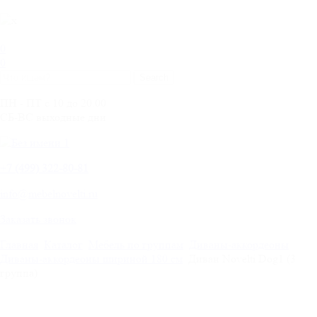
0
0
ПН - ПТ с 10 до 20.00
СБ-ВС выходные дни
+
7 (499) 322-80-81
info@mebelnovelti.ru
Заказать звонок
Главная
Каталог
Мебель по группам
Диваны-аккордеоны
Диваны-аккордеоны шириной 180 см
Диван Novelti Dog1 (3
группа)