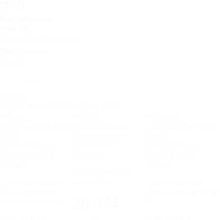
руб
Выбрать размер
(ШхГхВ):
Выбрать цвет
В 1 клик
Другие товары из коллекции "Dog1"
Кресло-кровать
Кресло-кровать
Novelti Dog1
Кресло-кровать
Elegance Dog1 (2
(2группа)
Novelti Dog1 (3
группа)
группа)
Кресло-кровать в
Кресло-кровать без
велюре Луна
Кресло-кровать в
подлокотников со
микровельвете Velvet
28 974
спинкой из велюра
Lux