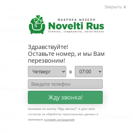
Закрыть
+
7 (499) 322-80-81
info@mebelnovelti.ru
Заказать звонок
Здравствуйте!
Оставьте номер, и мы Вам
перезвоним!
Войти
в
Введите логин и пароль
Жду звонка!
Нажимая на кнопку "
Жду звонка!
", я даю свое
Войти
согласие на обработку персональных данных и
Забыли пароль?
Забыли логин?
Запомнить меня
принимаю
условия соглашения