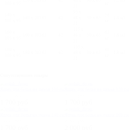
120 х 203
63
42
48 х
30 х 65
1,2 м3
105 х 95
кг
21
95 х
140 х
56
140 х 203
63
42
48 х
30 х 65
1,4 м3
105 х 95
кг
21
115 х
160 х
62
160 х 203
63
42
48 х
30 х 65
1,6 м3
105 х 95
кг
21
135 х
180 х
68
180 х 203
63
42
48 х
30 х 65
1,8 м3
105 х 95
кг
21
Сопутствующие товары
Ящик для белья на диван 100 см
Ящик для белья на диван 120 см
2 000 руб
2 000 руб
1 700 руб
1 700 руб
Ящик для белья на диван 140 см
Ящик для белья на диван 160 см
2 000 руб
2 300 руб
1 700 руб
2 000 руб