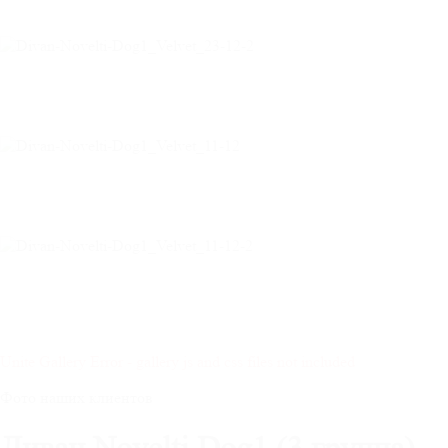
Unite Gallery Error - gallery js and css files not included
Фото наших клиентов
Диван Novelti Dog1 (3 группа)