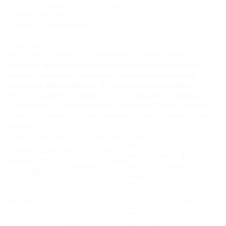
Коллекция принта
Dog1
Страна-производитель
Россия
Механизм трансформации
Аккордеон
Простой и удобный для ежедневного использования.
Принцип трансформации напоминает раскладку мехов
гармони: простым поднятием и вытягиванием мягких
элементов дивана вперед. В разложенном виде диван
образует ровное спальное место. Основание у диванов-
аккордеонов с ортопедическим эффектом. Такой механизм
раскладки очень прост в обращении, с ним справится даже
ребенок.
Технические характеристики (размеры в см):
Размер
Общий
Габариты
Высота
Глубина
ящика
Размер
Вес,
Объем
размер
СМ
от пола
сиденья
для
подушки
кг
м3
(ШхГхВ)
(ШхД)
до СМ
белья
57 х
103 х
44
1,02
103 х 203
63
42
48 х
30 х 65
105 х 95
кг
м3
21
75 х
120 х
50