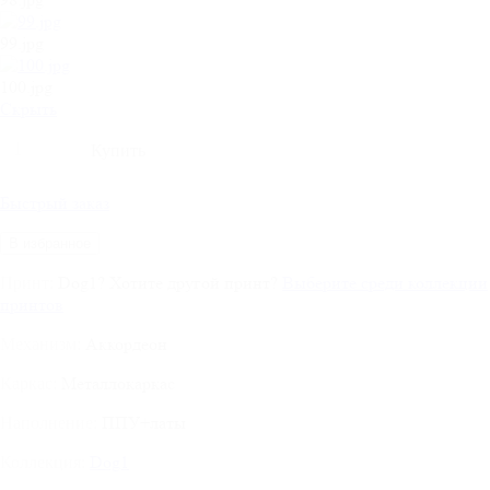
99.jpg
100.jpg
Cкрыть
Быстрый заказ
В избранное
Dog1
?
Хотите другой принт?
Выберите среди коллекции
Принт:
принтов
Аккордеон
Механизм:
Металлокаркас
Каркас:
ППУ+латы
Наполнение:
Dog1
Коллекция: