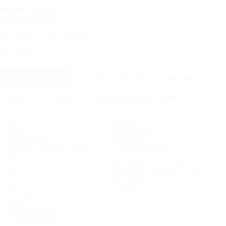
подобрать ткань
заказать образец
Рассрочка
0%
от фабрики
Гарантия
18
месяцев
Характеристики
Состав
Размеры
Описание
Видео
Отзывы (0)
Инструкция по сборке
Механизм
Аккордеон
Каркас
Металлокаркас
Наполнение
ППУ+латы
Наличие подлокотников
Без подлокотников
Ящик для белья
Дополнительная опция
Набивная (синтепух). 2 шт.
Подушка
Доп. опция
Чехлы дивана
Съемные
Гарантия
18 месяцев
MAX нагрузка на 1
120 кг
спальное место