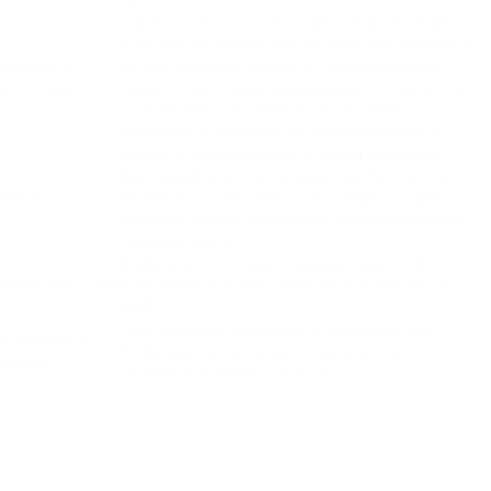
Спинка используется для фиксации подушки,
если кресло используется в качестве кровати, и
Спинка у
не дает подушке упасть. В сложенном виде
изголовья
спинка у изголовья предохраняет стены (обои)
от истирания, вызванного естественным
контактом в процессе эксплуатации кресла.
Матрас в наматраснике из ткани Spanbond.
Наружный чехол на молнии (удобно сдать в
Чехлы
химчистку только чехол, без матраса). При
желании можно приобрести дополнительный
съемный чехол.
Ящик для постельных принадлежностей
Ящик для белья
изготовлен в ткани Spunbond и имеет дно из
ДВП
Обрезиненные колёсики не царапают пол.
Колесики и
Резиновые ноги-опоры не двигаются по
ножки
скользкой поверхности пола.