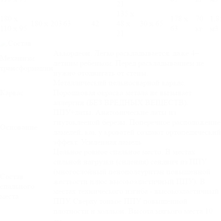
21
135 х
180 х
178 х
70
1,8
180 х 203
63
42
48 х
30 х 65
110 х 95
63
кг
м3
21
Аккордеон. Легко раскладывается, даже 4–
Механизм
летним ребенком. Перед раскладыванием не
трансформации
нужно отодвигать от стены.
Металлический цельносварной каркас.
Каркас
Порошковая окраска метала не вызывает
аллергии (БЕЗ ВРЕДНЫХ ВЕЩЕСТВ).
ППУ+латы. Анатомические латы из
гнутоклееной березы. Поперечное расположение
Основание
ламелей, как у кроватей создают ортопедический
эффект. Усиленная ламель
Цельное ровное спальное место. В местах
сильной нагрузки (сидения) сендвич из ППУ
(многослойный пенополеуритан повышенной
Состав
жесткости плюс высокоэластичный ППУ). В
спального
местах технического изгиба - высокоэластичный
места
ППУ. Сверху тонкое ППУ повышенной
плотности и холлкон. Высота мягкого места 10
см.