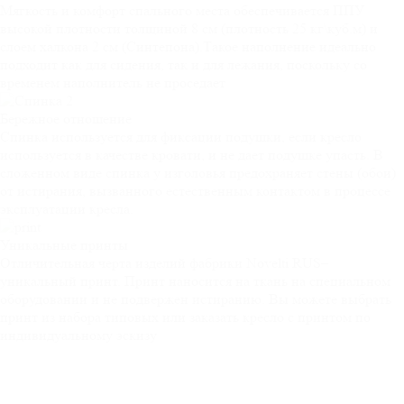
Мягкость и комфорт спального места обеспечивается ППУ
высокой плотности толщиной 8 см (плотность 25 кг\куб.м) и
слоем халкона 2 см (Синтепона).Такое наполнение идеально
подходит как для сидения, так и для лежания, поскольку со
временем наполнитель не проседает
Бережное
отношение
Спинка используется для фиксации подушки, если кресло
используется в качестве кровати, и не дает подушке упасть. В
сложенном виде спинка у изголовья предохраняет стены (обои)
от истирания, вызванного естественным контактом в процессе
эксплуатации кресла.
Уникальные
принты
Отличительная черта изделий фабрики Novelti RUS–
уникальный принт. Принт наносится на ткань на специальном
оборудовании и не подвержен истиранию. Вы можете выбрать
принт из набора типовых или заказать кресло с принтом по
индивидуальному эскизу