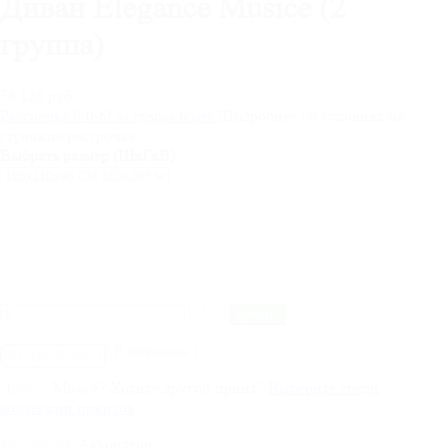
Диван Elegance Musice (2
группа)
38 126 руб
Рассрочка 0-0-6! за
сумма
р/мес
?
Подробнее об условиях на
странице рассрочка
Выбрать размер (ШхГхВ):
В избранное
Быстрый заказ
Musice
?
Хотите другой принт?
Выберите среди
Принт:
коллекции принтов
Аккордеон
Механизм: