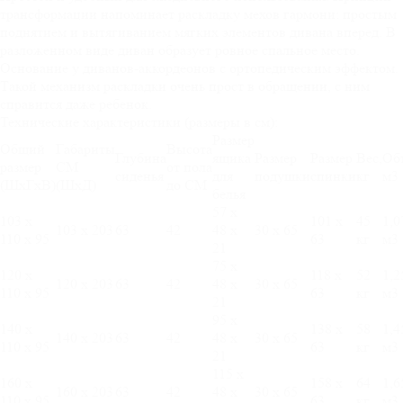
трансформации напоминает раскладку мехов гармони: простым
поднятием и вытягиванием мягких элементов дивана вперед. В
разложенном виде диван образует ровное спальное место.
Основание у диванов-аккордеонов с ортопедическим эффектом.
Такой механизм раскладки очень прост в обращении, с ним
справится даже ребенок.
Технические характеристики (размеры в см):
Размер
Общий
Габариты
Высота
Глубина
ящика
Размер
Размер
Вес,
Об
размер
СМ
от пола
сиденья
для
подушки
спинки
кг
м3
(ШхГхВ)
(ШхД)
до СМ
белья
57 х
103 х
101 х
45
1,0
103 х 203
63
42
48 х
30 х 65
110 х 95
63
кг
м3
21
75 х
120 х
118 х
52
1,2
120 х 203
63
42
48 х
30 х 65
110 х 95
63
кг
м3
21
95 х
140 х
138 х
58
1,4
140 х 203
63
42
48 х
30 х 65
110 х 95
63
кг
м3
21
115 х
160 х
158 х
64
1,6
160 х 203
63
42
48 х
30 х 65
110 х 95
63
кг
м3