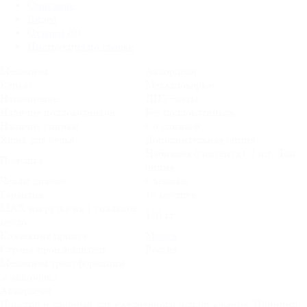
Описание
Видео
Отзывы (0)
Инструкция по сборке
Механизм
Аккордеон
Каркас
Металлокаркас
Наполнение
ППУ+латы
Наличие подлокотников
Без подлокотников
Наличие спинки
Со спинкой
Ящик для белья
Дополнительная опция
Набивная (синтепух). 2 шт. Доп.
Подушка
опция
Чехлы дивана
Съемные
Гарантия
18 месяцев
MAX нагрузка на 1 спальное
120 кг
место
Коллекция принта
Musice
Страна-производитель
Россия
Механизм трансформации
Аккордеон
Простой и удобный для ежедневного использования. Принцип