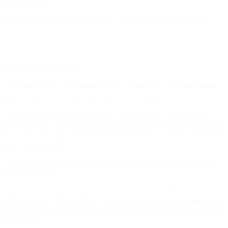
металлокаркасу
7) проверьте работоспособность, сложив и разложив изделие
5.
Сборка металлокаркаса
- поставьте раму основания на пол – лицом от себя (на задних
ножках рамы будут две пары ушек крепления).
- сборку рам в полусложенном состоянии, так чтобы рама
сиденья (рама, у которой на ножках есть колесики) была вперед,
разместить на раму основания (расположить на раме основании
раму подголовья))
- вставьте рычаги рамы подголовья между ушками крепления
рамы основания
- совместите отверстия и вставьте в них болты М8*50 и и
зафиксируйте гайками М8 со стопорным кольцом не затягивая
их до конца так, чтобы рама подголовья свободно поднималась
и опускалась.