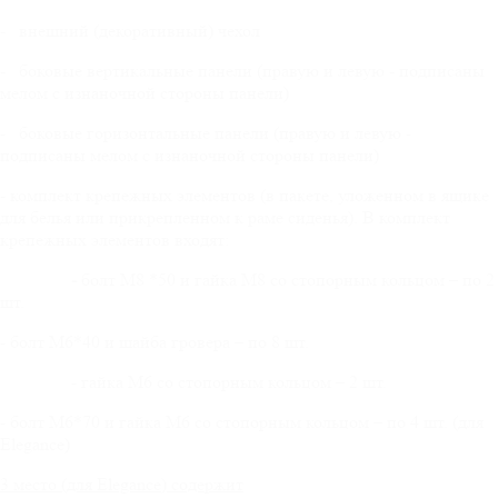
- внешний (декоративный) чехол
- боковые вертикальные панели (правую и левую - подписаны
мелом с изнаночной стороны панели)
- боковые горизонтальные панели (правую и левую -
подписаны мелом с изнаночной стороны панели)
- комплект крепежных элементов (в пакете, уложенном в ящике
для белья или прикрепленном к раме сиденья). В комплект
крепежных элементов входят:
-
болт М8 *50 и гайка М8 со стопорным кольцом – по 2
шт.
- болт М6*40 и шайба гровера – по 8 шт.
- гайка М6 со стопорным кольцом – 2 шт.
- болт М6*70 и гайка М6 со стопорным кольцом – по 4 шт. (для
Elegance)
3 место (для
Elegance
) содержит