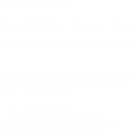
диваны моделей
Novelti
/
Elegance
)
1.
Изделия семейства Novelti могут поставляться как в собранном,
так и в разобранном виде.
Поставка изделий в разобранном виде имеет целью снижение
издержек на транспортировку изделий до потребителей.
2.
При поставке изделий в разобранном виде комплект поставки
состоит из двух мест (для Novelti) и трех мест (для Elegance):
- 1 место – металлокаркас изделия
- 2 место – мягкое место изделия
- 3 место (для Elegance) - спинка Elegance изделия
Каждое место обтянуто стрейтч пленкой, а второе место
дополнительно обтянуто пупырчатой пленкой.