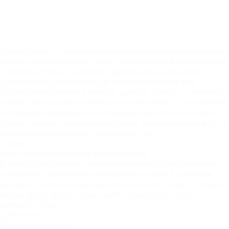
Диван Elegance - один из наиболее популярных представителей
мягкой мебели семейства Novelti. Отличительной особенностью
семейства Elegance – наличие спинки у изголовья дивана.
Данная спинка необходима для фиксации подушки при
использовании дивана в качестве кровати. Спинка у изголовья
отлично предохраняет поверхность стены (обои) от засаливания
и истирания, вызванного естественным контактом подушек и
стен ы в процессе эксплуатации кресла. Высота изголовья 20 см
над уровнем поверхности спального места.
Простой механизм
легкая трансформация
В конструкции дивана установлен механизм трансформации
«аккордеон». Диван легко раскладывается даже 4-х летними
ребенком. Для разложения дивана достаточно потянуть сиденье
вперед, после чего все блоки займут свое место, образуя
длинный матрас.
Мягкость и
комфорт