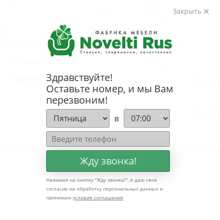
ВОЙТИ
Закрыть
ПН - ПТ с 10 до 20.00
СБ-ВС выходные дни
Войти
ЗАБЫЛИ 
ЗАБЫЛИ 
Здравствуйте!
+
7 (499) 322-80-81
Отправи
Оставьте номер, и мы Вам
перезвоним!
info@mebelnovelti.ru
Отправи
Заказать звонок
в
Главная
Каталог
Мебель по группам
Диваны-аккордеоны
Диваны-акко
Жду звонка!
Нажимая на кнопку "
Жду звонка!
", я даю свое
согласие на обработку персональных данных и
принимаю
условия соглашения