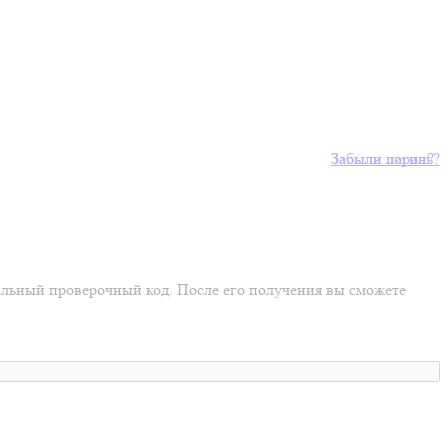
Забыли пароль?
Забыли логин?
иальный проверочный код. После его получения вы сможете