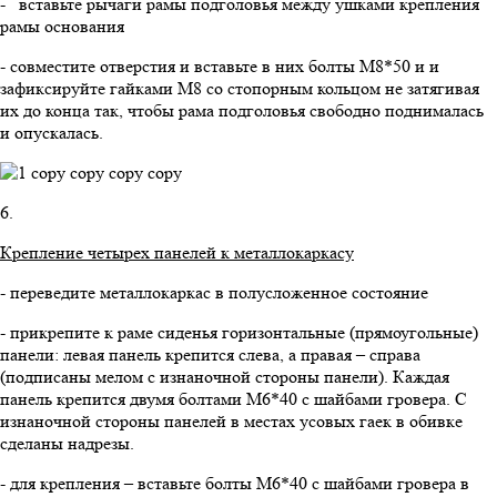
- вставьте рычаги рамы подголовья между ушками крепления
рамы основания
- совместите отверстия и вставьте в них болты М8*50 и и
зафиксируйте гайками М8 со стопорным кольцом не затягивая
их до конца так, чтобы рама подголовья свободно поднималась
и опускалась.
6.
Крепление четырех панелей к металлокаркасу
- переведите металлокаркас в полусложенное состояние
- прикрепите к раме сиденья горизонтальные (прямоугольные)
панели: левая панель крепится слева, а правая – справа
(подписаны мелом с изнаночной стороны панели). Каждая
панель крепится двумя болтами М6*40 с шайбами гровера. С
изнаночной стороны панелей в местах усовых гаек в обивке
сделаны надрезы.
- для крепления – вставьте болты М6*40 с шайбами гровера в