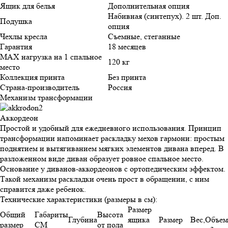
Ящик для белья
Дополнительная опция
Набивная (синтепух). 2 шт. Доп.
Подушка
опция
Чехлы кресла
Съемные, стеганные
Гарантия
18 месяцев
MAX нагрузка на 1 спальное
120 кг
место
Коллекция принта
Без принта
Страна-производитель
Россия
Механизм трансформации
Аккордеон
Простой и удобный для ежедневного использования. Принцип
трансформации напоминает раскладку мехов гармони: простым
поднятием и вытягиванием мягких элементов дивана вперед. В
разложенном виде диван образует ровное спальное место.
Основание у диванов-аккордеонов с ортопедическим эффектом.
Такой механизм раскладки очень прост в обращении, с ним
справится даже ребенок.
Технические характеристики (размеры в см):
Размер
Общий
Габариты
Высота
Глубина
ящика
Размер
Вес,
Объем
размер
СМ
от пола