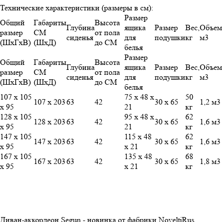
Технические характеристики (размеры в см):
Размер
Общий
Габариты
Высота
Глубина
ящика
Размер
Вес,
Объем
размер
СМ
от пола
сиденья
для
подушки
кг
м3
(ШхГхВ)
(ШхД)
до СМ
белья
Размер
Общий
Габариты
Высота
Глубина
ящика
Размер
Вес,
Объем
размер
СМ
от пола
сиденья
для
подушки
кг
м3
(ШхГхВ)
(ШхД)
до СМ
белья
107 х 105
75 х 48 х
50
107 х 203
63
42
30 х 65
1,2 м3
х 95
21
кг
128 х 105
95 х 48 х
62
128 х 203
63
42
30 х 65
1,6 м3
х 95
21
кг
147 х 105
115 х 48
62
147 х 203
63
42
30 х 65
1,6 м3
х 95
х 21
кг
167 х 105
135 х 48
68
167 х 203
63
42
30 х 65
1,8 м3
х 95
х 21
кг
Диван-аккордеон Segun - новинка от фабрики NoveltiRus.