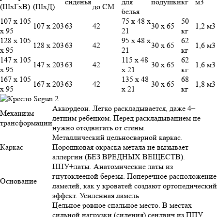
сиденья
для
подушки
кг
м3
(ШхГхВ)
(ШхД)
до СМ
белья
107 х 105
75 х 48 х
50
107 х 203
63
42
30 х 65
1,2 м3
х 95
21
кг
128 х 105
95 х 48 х
62
128 х 203
63
42
30 х 65
1,6 м3
х 95
21
кг
147 х 105
115 х 48
62
147 х 203
63
42
30 х 65
1,6 м3
х 95
х 21
кг
167 х 105
135 х 48
68
167 х 203
63
42
30 х 65
1,8 м3
х 95
х 21
кг
Аккордеон. Легко раскладывается, даже 4–
Механизм
летним ребенком. Перед раскладыванием не
трансформации
нужно отодвигать от стены.
Металлический цельносварной каркас.
Каркас
Порошковая окраска метала не вызывает
аллергии (БЕЗ ВРЕДНЫХ ВЕЩЕСТВ).
ППУ+латы. Анатомические латы из
гнутоклееной березы. Поперечное расположение
Основание
ламелей, как у кроватей создают ортопедический
эффект. Усиленная ламель
Цельное ровное спальное место. В местах
сильной нагрузки (сидения) сендвич из ППУ