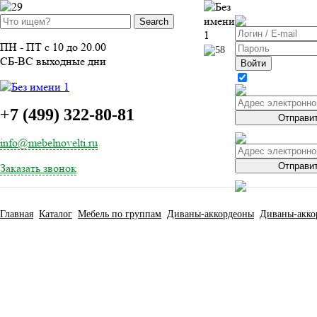
ВОЙТИ
ПН - ПТ с 10 до 20.00
СБ-ВС выходные дни
Войти
ЗАБЫЛИ 
ЗАБЫЛИ 
+
7 (499) 322-80-81
Отправи
info@mebelnovelti.ru
Отправи
Заказать звонок
Главная
Каталог
Мебель по группам
Диваны-аккордеоны
Диваны-акко