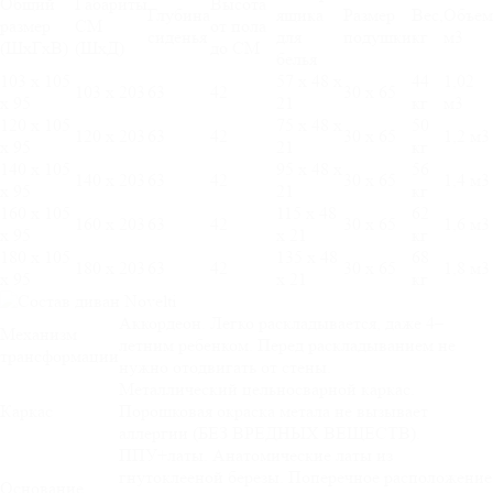
Общий
Габариты
Высота
Глубина
ящика
Размер
Вес,
Объем
размер
СМ
от пола
сиденья
для
подушки
кг
м3
(ШхГхВ)
(ШхД)
до СМ
белья
103 х 105
57 х 48 х
44
1,02
103 х 203
63
42
30 х 65
х 95
21
кг
м3
120 х 105
75 х 48 х
50
120 х 203
63
42
30 х 65
1,2 м3
х 95
21
кг
140 х 105
95 х 48 х
56
140 х 203
63
42
30 х 65
1,4 м3
х 95
21
кг
160 х 105
115 х 48
62
160 х 203
63
42
30 х 65
1,6 м3
х 95
х 21
кг
180 х 105
135 х 48
68
180 х 203
63
42
30 х 65
1,8 м3
х 95
х 21
кг
Аккордеон. Легко раскладывается, даже 4–
Механизм
летним ребенком. Перед раскладыванием не
трансформации
нужно отодвигать от стены.
Металлический цельносварной каркас.
Каркас
Порошковая окраска метала не вызывает
аллергии (БЕЗ ВРЕДНЫХ ВЕЩЕСТВ).
ППУ+латы. Анатомические латы из
гнутоклееной березы. Поперечное расположение
Основание