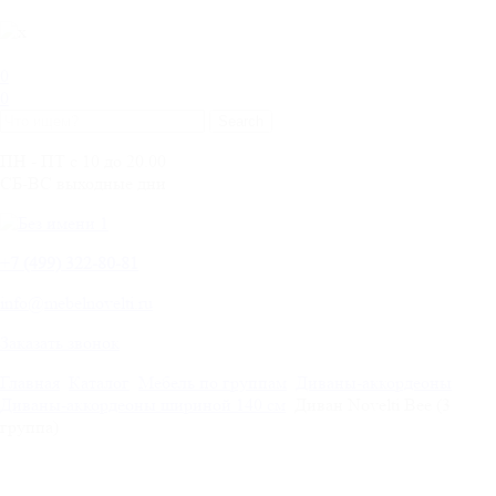
0
0
ПН - ПТ с 10 до 20.00
СБ-ВС выходные дни
+
7 (499) 322-80-81
info@mebelnovelti.ru
Заказать звонок
Главная
Каталог
Мебель по группам
Диваны-аккордеоны
Диваны-аккордеоны шириной 140 см
Диван Novelti Bee (3
группа)