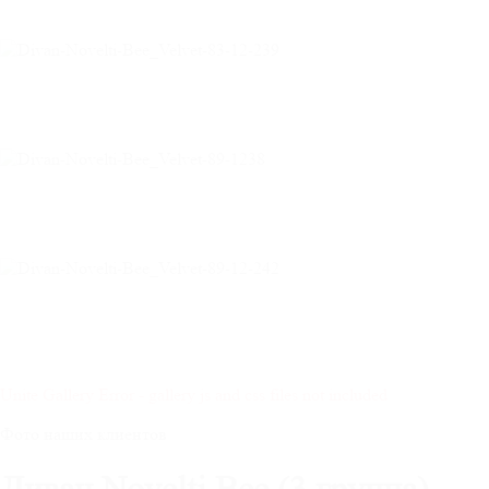
Unite Gallery Error - gallery js and css files not included
Фото наших клиентов
Диван Novelti Bee (3 группа)