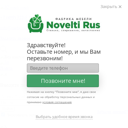
Закрыть
+
7 (499) 322-80-81
info@mebelnovelti.ru
Заказать звонок
Здравствуйте!
Оставьте номер, и мы Вам
перезвоним!
Войти
Позвоните мне!
Введите логин и пароль
Нажимая на кнопку "
Позвоните мне
", я даю свое
согласие на обработку персональных данных и
принимаю
условия соглашения
Войти
Забыли пароль?
Забыли логин?
Запомнить меня
Выбрать удобное время звонка