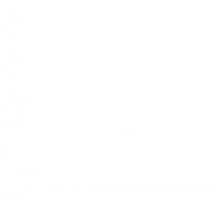
95.jpg
96.jpg
97.jpg
98.jpg
99.jpg
100.jpg
Cкрыть
Быстрый заказ
В избранное
Bee
?
Хотите другой принт?
Выберите среди коллекции
Принт:
принтов
Аккордеон
Механизм: