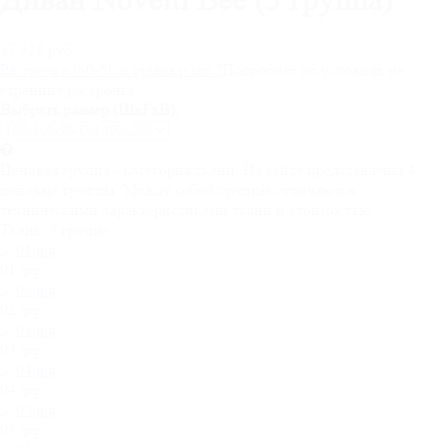
37 326 руб
Рассрочка 0-0-6! за
сумма
р/мес
?
Подробнее об условиях на
странице рассрочка
Выбрать размер (ШхГхВ):
Ценовая группа - категория ткани. На сайте представлены 4
ценовые группы. Между собой группы отличаются
техническими характеристиками ткани и стоимостью.
Ткань:
3 группа
01.jpg
02.jpg
03.jpg
04.jpg
05.jpg