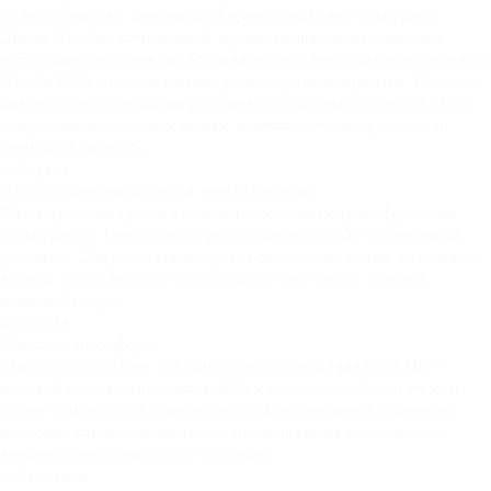
подлокотников c механизмом трансформации - аккордеон.
Диван Novelti - компактный, предназначен специально для
небольших пространств. Отличительная черта диванов фабрики
Novelti RUS – использование разнообразных принтов. Поэтому
диваны Novelti подходят по стилю как маленьким детям, так и
современным молодым людям, ценящим стиль, простоту и
функциональность
Простой механизм
легкая трансформация
В конструкции кресла установлен механизм трансформации
«аккордеон». Кресло легко раскладывается даже 4-х летними
ребенком. Для разложения кресла достаточно потянуть сиденье
вперед, после чего все блоки займут свое место, образуя
длинный матрас.
Мягкость и
комфорт
Мягкость и комфорт спального места обеспечивается ППУ
высокой плотности толщиной 8 см (плотность 25 кг\куб.м) и
слоем халкона 2 см (Синтепона).Такое наполнение идеально
подходит как для сидения, так и для лежания, поскольку со
временем наполнитель не проседает