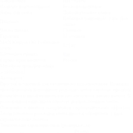
Наполнение
ППУ+латы
Наличие подлокотников
Без подлокотников
Ящик для белья
Дополнительная опция
Набивная (синтепух). 2 шт. Доп.
Подушка
опция
Чехлы дивана
Съемные
Гарантия
18 месяцев
MAX нагрузка на 1 спальное
120 кг
место
Коллекция принта
Bee
Страна-производитель
Россия
Механизм трансформации
Аккордеон
Простой и удобный для ежедневного использования. Принцип
трансформации напоминает раскладку мехов гармони: простым
поднятием и вытягиванием мягких элементов дивана вперед. В
разложенном виде диван образует ровное спальное место.
Основание у диванов-аккордеонов с ортопедическим эффектом.
Такой механизм раскладки очень прост в обращении, с ним
справится даже ребенок.
Технические характеристики (размеры в см):
Размер