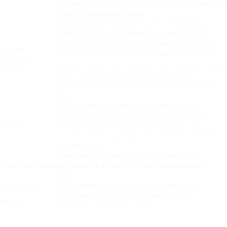
ламелей, как у кроватей создают ортопедический
эффект. Усиленная ламель
Цельное ровное спальное место. В местах
сильной нагрузки (сидения) сендвич из ППУ
(многослойный пенополеуритан повышенной
Состав
жесткости плюс высокоэластичный ППУ). В
спального
местах технического изгиба - высокоэластичный
места
ППУ. Сверху тонкое ППУ повышенной
плотности и холлкон. Высота мягкого места 10
см.
Матрас в наматраснике из ткани Spanbond.
Наружный чехол на молнии (удобно сдать в
Чехлы
химчистку только чехол, без матраса). При
желании можно приобрести дополнительный
съемный чехол.
Ящик для постельных принадлежностей
Ящик для белья
изготовлен в ткани Spunbond и имеет дно из
ДВП
Обрезиненные колёсики не царапают пол.
Колесики и
Резиновые ноги-опоры не двигаются по
ножки
скользкой поверхности пола.