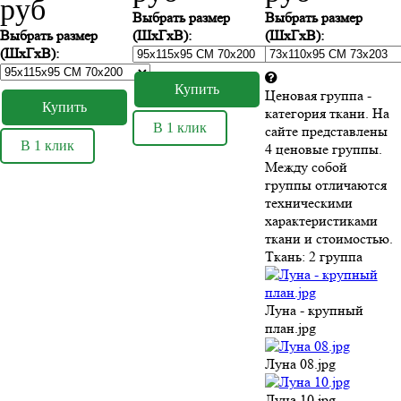
руб
Выбрать размер
Выбрать размер
Выбрать размер
(ШхГхВ):
(ШхГхВ):
(ШхГхВ):
Ценовая группа -
категория ткани. На
В 1 клик
сайте представлены
В 1 клик
4 ценовые группы.
Между собой
группы отличаются
техническими
характеристиками
ткани и стоимостью.
Ткань:
2 группа
Луна - крупный
план.jpg
Луна 08.jpg
Луна 10.jpg