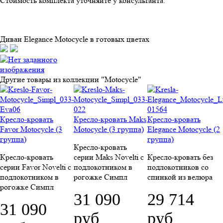
Стоимость комплекта уточняйте у консультанта.
Диван Elegance Motocycle в готовых цветах
Другие товары из коллекции "Motocycle"
Кресло-кровать
Кресло-кровать Maks
Кресло-кровать
Favor Motocycle (3
Motocycle (3 группа)
Elegance Motocycle (2
группа)
группа)
Кресло-кровать
Кресло-кровать
серии Maks Novelti с
Кресло-кровать без
серии Favor Novelti с
подлокотником в
подлокотников со
подлокотником в
рогожке Симпл
спинкой из велюра
рогожке Симпл
31 090
29 714
31 090
руб
руб