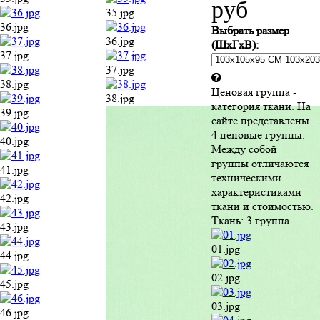
руб
35.jpg
36.jpg
Выбрать размер
36.jpg
(ШхГхВ):
37.jpg
37.jpg
38.jpg
Ценовая группа -
38.jpg
категория ткани. На
39.jpg
сайте представлены
4 ценовые группы.
40.jpg
Между собой
группы отличаются
41.jpg
техническими
характеристиками
42.jpg
ткани и стоимостью.
Ткань:
3 группа
43.jpg
01.jpg
44.jpg
02.jpg
45.jpg
03.jpg
46.jpg