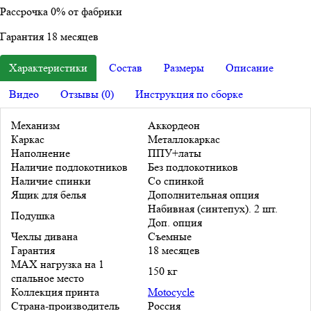
Рассрочка
0%
от фабрики
Гарантия
18
месяцев
Характеристики
Состав
Размеры
Описание
Видео
Отзывы (0)
Инструкция по сборке
Механизм
Аккордеон
Каркас
Металлокаркас
Наполнение
ППУ+латы
Наличие подлокотников
Без подлокотников
Наличие спинки
Со спинкой
Ящик для белья
Дополнительная опция
Набивная (синтепух). 2 шт.
Подушка
Доп. опция
Чехлы дивана
Съемные
Гарантия
18 месяцев
MAX нагрузка на 1
150 кг
спальное место
Коллекция принта
Motocycle
Страна-производитель
Россия