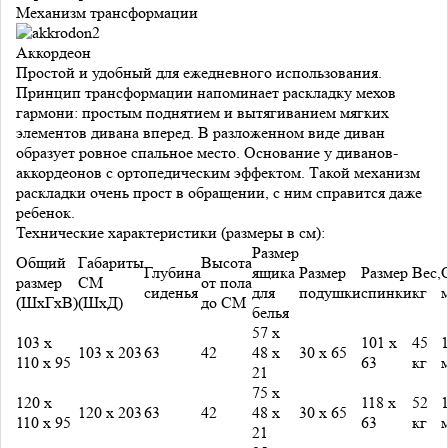
Механизм трансформации
Аккордеон
Простой и удобный для ежедневного использования.
Принцип трансформации напоминает раскладку мехов
гармони: простым поднятием и вытягиванием мягких
элементов дивана вперед. В разложенном виде диван
образует ровное спальное место. Основание у диванов-
аккордеонов с ортопедическим эффектом. Такой механизм
раскладки очень прост в обращении, с ним справится даже
ребенок.
Технические характеристики (размеры в см):
Размер
Общий
Габариты
Высота
Глубина
ящика
Размер
Размер
Вес,
размер
СМ
от пола
сиденья
для
подушки
спинки
кг
(ШхГхВ)
(ШхД)
до СМ
белья
57 х
103 х
101 х
45
1
103 х 203
63
42
48 х
30 х 65
110 х 95
63
кг
21
75 х
120 х
118 х
52
1
120 х 203
63
42
48 х
30 х 65
110 х 95
63
кг
21