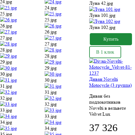
24.jpg
Луна 42.jpg
24.jpg
25.jpg
Луна 101.jpg
25.jpg
26.jpg
Луна 102.jpg
26.jpg
27.jpg
27.jpg
28.jpg
В 1 клик
28.jpg
29.jpg
29.jpg
30.jpg
Диван Novelti
30.jpg
Motocycle (3 группа)
31.jpg
31.jpg
Диван без
32.jpg
подлокотников
32.jpg
Novelti в вельвете
33.jpg
Velvet Lux
33.jpg
34.jpg
37 326
34.jpg
35.jpg