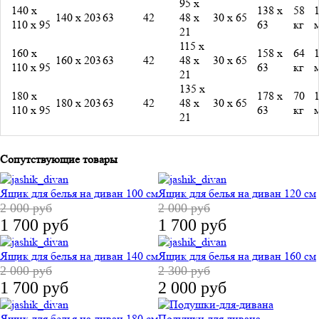
95 х
140 х
138 х
58
1
140 х 203
63
42
48 х
30 х 65
110 х 95
63
кг
21
115 х
160 х
158 х
64
1
160 х 203
63
42
48 х
30 х 65
110 х 95
63
кг
21
135 х
180 х
178 х
70
1
180 х 203
63
42
48 х
30 х 65
110 х 95
63
кг
21
Сопутствующие товары
Ящик для белья на диван 100 см
Ящик для белья на диван 120 см
2 000 руб
2 000 руб
1 700 руб
1 700 руб
Ящик для белья на диван 140 см
Ящик для белья на диван 160 см
2 000 руб
2 300 руб
1 700 руб
2 000 руб
Ящик для белья на диван 180 см
Подушки для дивана