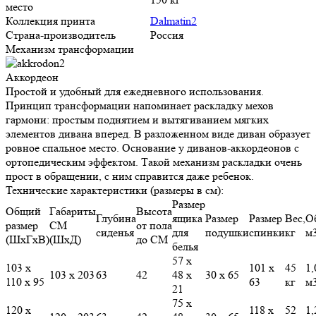
место
Коллекция принта
Dalmatin2
Страна-производитель
Россия
Механизм трансформации
Аккордеон
Простой и удобный для ежедневного использования.
Принцип трансформации напоминает раскладку мехов
гармони: простым поднятием и вытягиванием мягких
элементов дивана вперед. В разложенном виде диван образует
ровное спальное место. Основание у диванов-аккордеонов с
ортопедическим эффектом. Такой механизм раскладки очень
прост в обращении, с ним справится даже ребенок.
Технические характеристики (размеры в см):
Размер
Общий
Габариты
Высота
Глубина
ящика
Размер
Размер
Вес,
О
размер
СМ
от пола
сиденья
для
подушки
спинки
кг
м
(ШхГхВ)
(ШхД)
до СМ
белья
57 х
103 х
101 х
45
1,
103 х 203
63
42
48 х
30 х 65
110 х 95
63
кг
м
21
75 х
120 х
118 х
52
1,