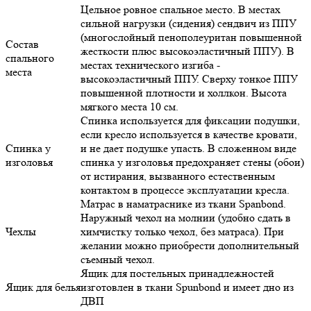
Цельное ровное спальное место. В местах
сильной нагрузки (сидения) сендвич из ППУ
(многослойный пенополеуритан повышенной
Состав
жесткости плюс высокоэластичный ППУ). В
спального
местах технического изгиба -
места
высокоэластичный ППУ. Сверху тонкое ППУ
повышенной плотности и холлкон. Высота
мягкого места 10 см.
Спинка используется для фиксации подушки,
если кресло используется в качестве кровати,
Спинка у
и не дает подушке упасть. В сложенном виде
изголовья
спинка у изголовья предохраняет стены (обои)
от истирания, вызванного естественным
контактом в процессе эксплуатации кресла.
Матрас в наматраснике из ткани Spanbond.
Наружный чехол на молнии (удобно сдать в
Чехлы
химчистку только чехол, без матраса). При
желании можно приобрести дополнительный
съемный чехол.
Ящик для постельных принадлежностей
Ящик для белья
изготовлен в ткани Spunbond и имеет дно из
ДВП