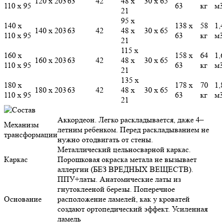
120 х 203
63
42
48 х
30 х 65
110 х 95
63
кг
м
21
95 х
140 х
138 х
58
1,
140 х 203
63
42
48 х
30 х 65
110 х 95
63
кг
м
21
115 х
160 х
158 х
64
1,
160 х 203
63
42
48 х
30 х 65
110 х 95
63
кг
м
21
135 х
180 х
178 х
70
1,
180 х 203
63
42
48 х
30 х 65
110 х 95
63
кг
м
21
Аккордеон. Легко раскладывается, даже 4–
Механизм
летним ребенком. Перед раскладыванием не
трансформации
нужно отодвигать от стены.
Металлический цельносварной каркас.
Каркас
Порошковая окраска метала не вызывает
аллергии (БЕЗ ВРЕДНЫХ ВЕЩЕСТВ).
ППУ+латы. Анатомические латы из
гнутоклееной березы. Поперечное
Основание
расположение ламелей, как у кроватей
создают ортопедический эффект. Усиленная
ламель