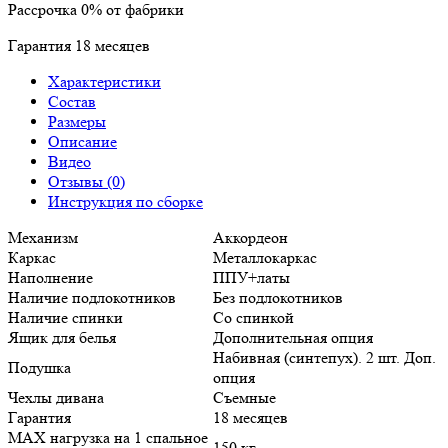
Рассрочка
0%
от фабрики
Гарантия
18
месяцев
Характеристики
Состав
Размеры
Описание
Видео
Отзывы (0)
Инструкция по сборке
Механизм
Аккордеон
Каркас
Металлокаркас
Наполнение
ППУ+латы
Наличие подлокотников
Без подлокотников
Наличие спинки
Со спинкой
Ящик для белья
Дополнительная опция
Набивная (синтепух). 2 шт. Доп.
Подушка
опция
Чехлы дивана
Съемные
Гарантия
18 месяцев
MAX нагрузка на 1 спальное
150 кг