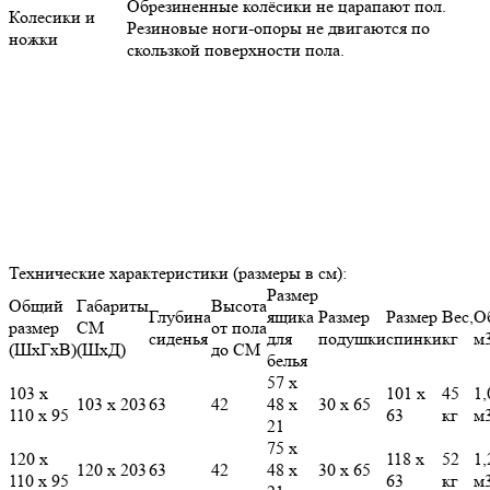
Обрезиненные колёсики не царапают пол.
Колесики и
Резиновые ноги-опоры не двигаются по
ножки
скользкой поверхности пола.
Технические характеристики (размеры в см):
Размер
Общий
Габариты
Высота
Глубина
ящика
Размер
Размер
Вес,
О
размер
СМ
от пола
сиденья
для
подушки
спинки
кг
м
(ШхГхВ)
(ШхД)
до СМ
белья
57 х
103 х
101 х
45
1,
103 х 203
63
42
48 х
30 х 65
110 х 95
63
кг
м
21
75 х
120 х
118 х
52
1,
120 х 203
63
42
48 х
30 х 65
110 х 95
63
кг
м