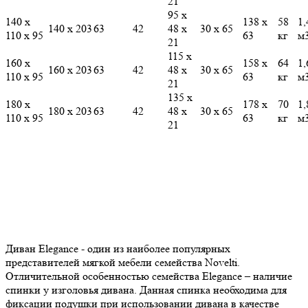
21
95 х
140 х
138 х
58
1,
140 х 203
63
42
48 х
30 х 65
110 х 95
63
кг
м
21
115 х
160 х
158 х
64
1,
160 х 203
63
42
48 х
30 х 65
110 х 95
63
кг
м
21
135 х
180 х
178 х
70
1,
180 х 203
63
42
48 х
30 х 65
110 х 95
63
кг
м
21
Диван Elegance - один из наиболее популярных
представителей мягкой мебели семейства Novelti.
Отличительной особенностью семейства Elegance – наличие
спинки у изголовья дивана. Данная спинка необходима для
фиксации подушки при использовании дивана в качестве